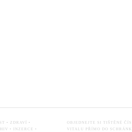
ST
•
ZDRAVÍ
•
OBJEDNEJTE SI TIŠTĚNÉ ČÍ
HIV
•
INZERCE
•
VITALU PŘÍMO DO SCHRÁN