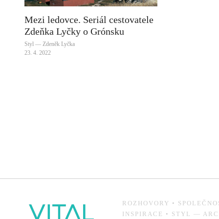
Mezi ledovce. Seriál cestovatele
Zdeňka Lyčky o Grónsku
Styl — Zdeněk Lyčka
23. 4. 2022
ROZHOVORY
•
SPOLEČNO
INSPIRACE
•
STYL
—
ARC