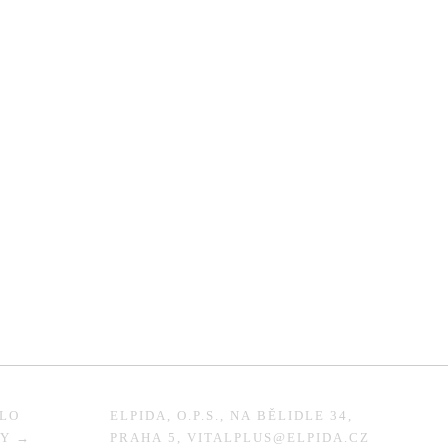
SLO
ELPIDA, O.P.S., NA BĚLIDLE 34,
KY →
PRAHA 5, VITALPLUS@ELPIDA.CZ