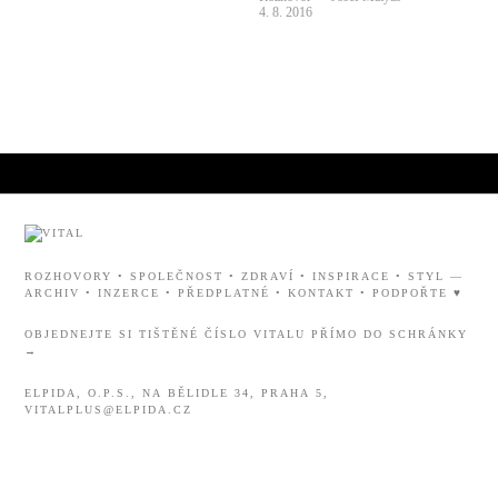
4. 8. 2016
ROZHOVORY
•
SPOLEČNOST
•
ZDRAVÍ
•
INSPIRACE
•
STYL
—
ARCHIV
•
INZERCE
•
PŘEDPLATNÉ
•
KONTAKT
•
PODPOŘTE ♥
OBJEDNEJTE SI TIŠTĚNÉ ČÍSLO VITALU PŘÍMO DO SCHRÁNKY
→
ELPIDA, O.P.S., NA BĚLIDLE 34, PRAHA 5,
VITALPLUS@ELPIDA.CZ