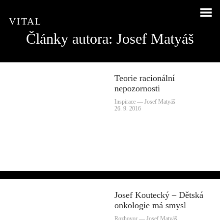
VITAL
Články autora: Josef Matyáš
Teorie racionální
nepozornosti
Inspirace — Josef Matyáš
26. 9. 2016
Josef Koutecký – Dětská
onkologie má smysl
Rozhovor — Josef Matyáš