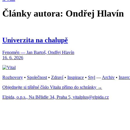
Články autora: Ondřej Hlavín
Univerzita na chalupě
Fenomén — Jan Bartoš, Ondřej Hlavín
16. 6. 2026
Rozhovory
•
Společnost
•
Zdraví
•
Inspirace
•
Styl
—
Archiv
•
Inzer
Objednejte si tištěné číslo Vitalu přímo do schránky →
Elpida, o.p.s., Na Bělidle 34, Praha 5, vitalplus@elpida.cz