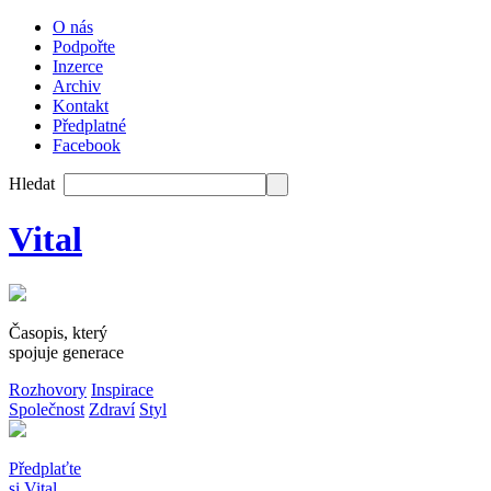
O nás
Podpořte
Inzerce
Archiv
Kontakt
Předplatné
Facebook
Hledat
Vital
Časopis, který
spojuje generace
Rozhovory
Inspirace
Společnost
Zdraví
Styl
Předplaťte
si Vital