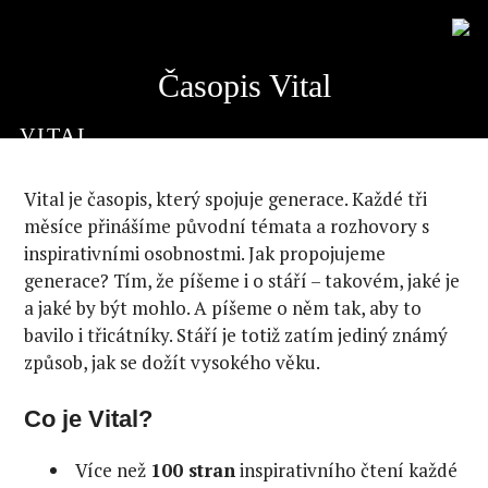
Časopis Vital
VITAL
Vital je časopis, který spojuje generace. Každé tři
měsíce přinášíme původní témata a rozhovory s
inspirativními osobnostmi. Jak propojujeme
generace? Tím, že píšeme i o stáří – takovém, jaké je
a jaké by být mohlo. A píšeme o něm tak, aby to
bavilo i třicátníky. Stáří je totiž zatím jediný známý
způsob, jak se dožít vysokého věku.
Co je Vital?
Více než
100 stran
inspirativního čtení každé