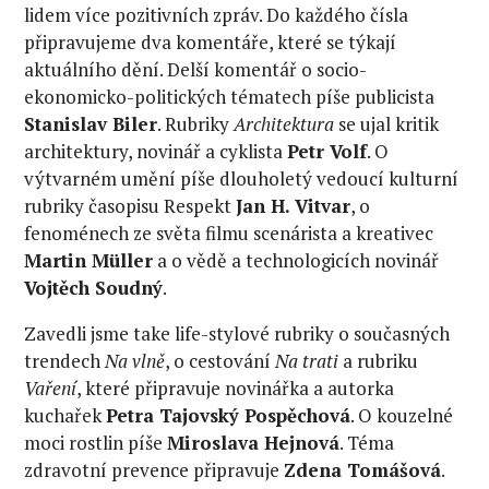
lidem více pozitivních zpráv. Do každého čísla
připravujeme dva komentáře, které se týkají
aktuálního dění. Delší komentář o socio-
ekonomicko-politických tématech píše publicista
Stanislav Biler
. Rubriky
Architektura
se ujal kritik
architektury, novinář a cyklista
Petr Volf
. O
výtvarném umění píše dlouholetý vedoucí kulturní
rubriky časopisu Respekt
Jan H. Vitvar
, o
fenoménech ze světa filmu scenárista a kreativec
Martin Müller
a o vědě a technologicích novinář
Vojtěch Soudný
.
Zavedli jsme take life-stylové rubriky o současných
trendech
Na vlně
, o cestování
Na trati
a rubriku
Vaření
, které připravuje novinářka a autorka
kuchařek
Petra Tajovský Pospěchová
. O kouzelné
moci rostlin píše
Miroslava Hejnová
. Téma
zdravotní prevence připravuje
Zdena Tomášová
.