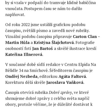
by si vzala v podpaží do tramvaje klidně babiččina
vnoučata. Postupem času se nám to dařilo
naplňovat.
Od roku 2022 jsme ustálili grafickou podobu
časopisu, zvětšili písmo a zavedli nové rubriky.
Vizuální podobu časopisu připravuje
Carton Clan –
Martin Hůla
a
Kristýna Šlajchrtová
. Fotografie
osobností fotí
Jan Bartoš
a skvělé ilustrace kreslí
Kateřina Illnerová
.
V současné době sídlí redakce v Centru Elpida Na
Bělidle 34 na Smíchově. Šéfeditorem časopisu je
Ondřej Nezbeda
, editorkou
Agáta Faltová
.
Korekturu dělá skvěle
Jaroslava Vaňková
.
Časopis otevírá rubrika
Dobré zprávy
, ve které
shrnujeme dobré zprávy z celého světa napříč
obory, protože věříme, že je důležité dostávat k