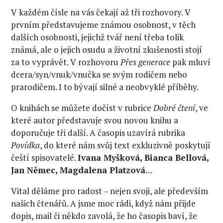
V každém čísle na vás čekají až tři rozhovory. V
prvním představujeme známou osobnost, v těch
dalších osobnosti, jejichž tvář není třeba tolik
známá, ale o jejich osudu a životní zkušenosti stojí
za to vyprávět. V rozhovoru
Přes generace
pak mluví
dcera/syn/vnuk/vnučka se svým rodičem nebo
prarodičem. I to bývají silné a neobvyklé příběhy.
O knihách se můžete dočíst v rubrice
Dobré čtení
, ve
které autor představuje svou novou knihu a
doporučuje tři další. A časopis uzavírá rubrika
Povídka
, do které nám svůj text exkluzivně poskytují
čeští spisovatelé.
Ivana Myšková, Bianca Bellová,
Jan Němec, Magdalena Platzová
…
Vital děláme pro radost – nejen svoji, ale především
našich čtenářů. A jsme moc rádi, když nám přijde
dopis, mail či někdo zavolá, že ho časopis baví, že