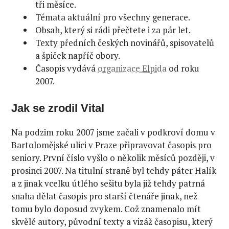
tři měsíce.
Témata aktuální pro všechny generace.
Obsah, který si rádi přečtete i za pár let.
Texty předních českých novinářů, spisovatelů
a špiček napříč obory.
Časopis vydává
organizace Elpida
od roku
2007.
Jak se zrodil Vital
Na podzim roku 2007 jsme začali v podkroví domu v
Bartolomějské ulici v Praze připravovat časopis pro
seniory. První číslo vyšlo o několik měsíců později, v
prosinci 2007. Na titulní straně byl tehdy páter Halík
a z jinak vcelku útlého sešitu byla již tehdy patrná
snaha dělat časopis pro starší čtenáře jinak, než
tomu bylo doposud zvykem. Což znamenalo mít
skvělé autory, původní texty a vizáž časopisu, který