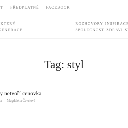
KT
PŘEDPLATNÉ
FACEBOOK
, KTERÝ
ROZHOVORY
INSPIRAC
 GENERACE
SPOLEČNOST
ZDRAVÍ
S
Tag: styl
dy netvoří cenovka
óda — Magdaléna Čevelová