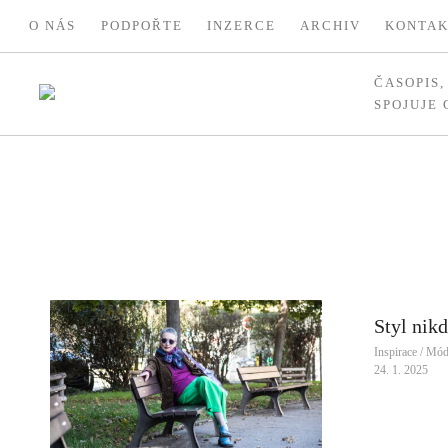
O NÁS
PODPOŘTE
INZERCE
ARCHIV
KONTA
ČASOPIS
SPOJUJE
Styl nik
Inspirace / M
24. 1. 2025