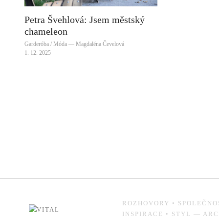
Petra Švehlová: Jsem městský
chameleon
Garderóba / Móda — Magdaléna Čevelová
1. 12. 2025
ROZHOVORY
•
SPOLEČNO
INSPIRACE
•
STYL
—
ARC