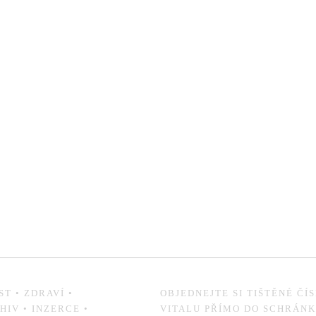
ST
•
ZDRAVÍ
•
OBJEDNEJTE SI TIŠTĚNÉ ČÍ
HIV
•
INZERCE
•
VITALU PŘÍMO DO SCHRÁN