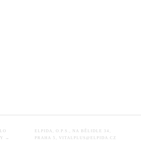
SLO
ELPIDA, O.P.S., NA BĚLIDLE 34,
KY →
PRAHA 5, VITALPLUS@ELPIDA.CZ