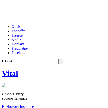
O nás
Podpořte
Inzerce
Archiv
Kontakt
Předplatné
Facebook
Hledat
Vital
Časopis, který
spojuje generace
Rozhovory
Inspirace