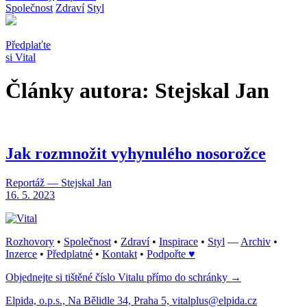
Společnost
Zdraví
Styl
Předplaťte
si Vital
Články autora: Stejskal Jan
Jak rozmnožit vyhynulého nosorožce
Reportáž — Stejskal Jan
16. 5. 2023
Rozhovory
•
Společnost
•
Zdraví
•
Inspirace
•
Styl
—
Archiv
•
Inzerce
•
Předplatné
•
Kontakt
•
Podpořte ♥
Objednejte si tištěné číslo Vitalu přímo do schránky →
Elpida, o.p.s., Na Bělidle 34, Praha 5, vitalplus@elpida.cz