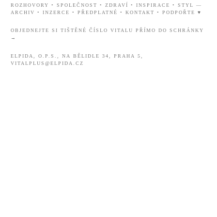
ROZHOVORY
•
SPOLEČNOST
•
ZDRAVÍ
•
INSPIRACE
•
STYL
—
ARCHIV
•
INZERCE
•
PŘEDPLATNÉ
•
KONTAKT
•
PODPOŘTE ♥
OBJEDNEJTE SI TIŠTĚNÉ ČÍSLO VITALU PŘÍMO DO SCHRÁNKY
→
ELPIDA, O.P.S., NA BĚLIDLE 34, PRAHA 5,
VITALPLUS@ELPIDA.CZ