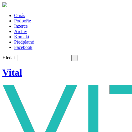
O nás
Podpořte
Inzerce
Archiv
Kontakt
Předplatné
Facebook
Hledat
Vital