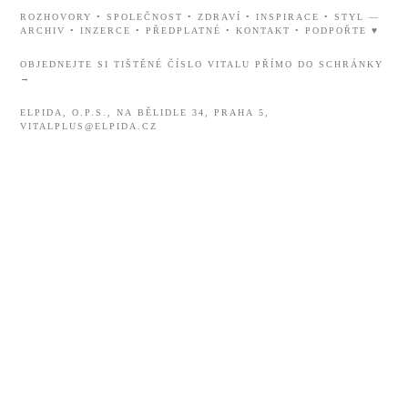
ROZHOVORY
•
SPOLEČNOST
•
ZDRAVÍ
•
INSPIRACE
•
STYL
—
ARCHIV
•
INZERCE
•
PŘEDPLATNÉ
•
KONTAKT
•
PODPOŘTE ♥
OBJEDNEJTE SI TIŠTĚNÉ ČÍSLO VITALU PŘÍMO DO SCHRÁNKY
→
ELPIDA, O.P.S., NA BĚLIDLE 34, PRAHA 5,
VITALPLUS@ELPIDA.CZ