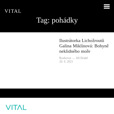
VITAL
Tag: pohádky
Ilustrátorka Lichožroutů
Galina Miklínová: Bohyně
neklidného moře
Rozhovor — Jiří Hrabě
26. 6. 2021