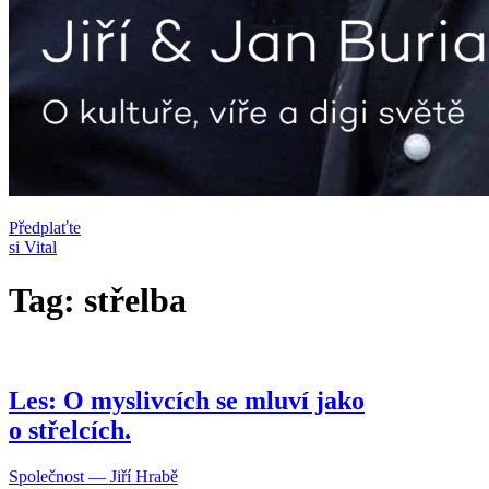
Předplaťte
si Vital
Tag: střelba
Les: O myslivcích se mluví jako
o střelcích.
Společnost — Jiří Hrabě