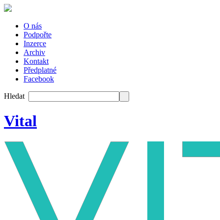
O nás
Podpořte
Inzerce
Archiv
Kontakt
Předplatné
Facebook
Hledat
Vital