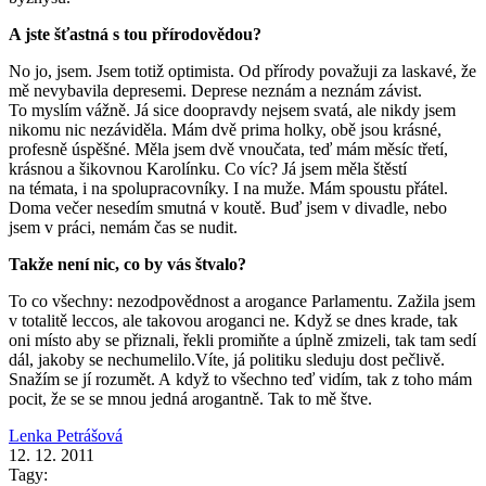
A jste šťastná s tou přírodovědou?
No jo, jsem. Jsem totiž optimista. Od přírody považuji za laskavé, že
mě nevybavila depresemi. Deprese neznám a neznám závist.
To myslím vážně. Já sice doopravdy nejsem svatá, ale nikdy jsem
nikomu nic nezáviděla. Mám dvě prima holky, obě jsou krásné,
profesně úspěšné. Měla jsem dvě vnoučata, teď mám měsíc třetí,
krásnou a šikovnou Karolínku. Co víc? Já jsem měla štěstí
na témata, i na spolupracovníky. I na muže. Mám spoustu přátel.
Doma večer nesedím smutná v koutě. Buď jsem v divadle, nebo
jsem v práci, nemám čas se nudit.
Takže není nic, co by vás štvalo?
To co všechny: nezodpovědnost a arogance Parlamentu. Zažila jsem
v totalitě leccos, ale takovou aroganci ne. Když se dnes krade, tak
oni místo aby se přiznali, řekli promiňte a úplně zmizeli, tak tam sedí
dál, jakoby se nechumelilo.Víte, já politiku sleduju dost pečlivě.
Snažím se jí rozumět. A když to všechno teď vidím, tak z toho mám
pocit, že se se mnou jedná arogantně. Tak to mě štve.
Lenka Petrášová
12. 12. 2011
Tagy: