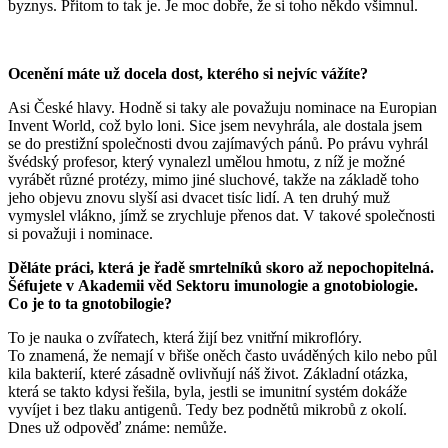
byznys. Přitom to tak je. Je moc dobře, že si toho někdo všimnul.
Ocenění máte už docela dost, kterého si nejvíc vážíte?
Asi České hlavy. Hodně si taky ale považuju nominace na Europian
Invent World, což bylo loni. Sice jsem nevyhrála, ale dostala jsem
se do prestižní společnosti dvou zajímavých pánů. Po právu vyhrál
švédský profesor, který vynalezl umělou hmotu, z níž je možné
vyrábět různé protézy, mimo jiné sluchové, takže na základě toho
jeho objevu znovu slyší asi dvacet tisíc lidí. A ten druhý muž
vymyslel vlákno, jímž se zrychluje přenos dat. V takové společnosti
si považuji i nominace.
Děláte práci, která je řadě smrtelníků skoro až nepochopitelná.
Šéfujete v Akademii věd Sektoru imunologie a gnotobiologie.
Co je to ta gnotobilogie?
To je nauka o zvířatech, která žijí bez vnitřní mikroflóry.
To znamená, že nemají v břiše oněch často uváděných kilo nebo půl
kila bakterií, které zásadně ovlivňují náš život. Základní otázka,
která se takto kdysi řešila, byla, jestli se imunitní systém dokáže
vyvíjet i bez tlaku antigenů. Tedy bez podnětů mikrobů z okolí.
Dnes už odpověď známe: nemůže.