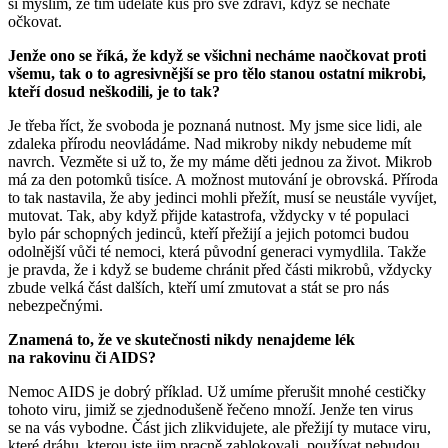
si myslím, že tím uděláte kus pro své zdraví, když se necháte
očkovat.
Jenže ono se říká, že když se všichni necháme naočkovat proti
všemu, tak o to agresivnější se pro tělo stanou ostatní mikrobi,
kteří dosud neškodili, je to tak?
Je třeba říct, že svoboda je poznaná nutnost. My jsme sice lidi, ale
zdaleka přírodu neovládáme. Nad mikroby nikdy nebudeme mít
navrch. Vezměte si už to, že my máme děti jednou za život. Mikrob
má za den potomků tisíce. A možnost mutování je obrovská. Příroda
to tak nastavila, že aby jedinci mohli přežít, musí se neustále vyvíjet,
mutovat. Tak, aby když přijde katastrofa, vždycky v té populaci
bylo pár schopných jedinců, kteří přežijí a jejich potomci budou
odolnější vůči té nemoci, která původní generaci vymydlila. Takže
je pravda, že i když se budeme chránit před části mikrobů, vždycky
zbude velká část dalších, kteří umí zmutovat a stát se pro nás
nebezpečnými.
Znamená to, že ve skutečnosti nikdy nenajdeme lék
na rakovinu či AIDS?
Nemoc AIDS je dobrý příklad. Už umíme přerušit mnohé cestičky
tohoto viru, jimiž se zjednodušeně řečeno množí. Jenže ten virus
se na vás vybodne. Část jich zlikvidujete, ale přežijí ty mutace viru,
které dráhu, kterou jste jim pracně zablokovali, používat nebudou