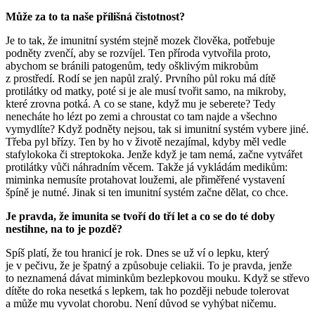
Může za to ta naše přílišná čistotnost?
Je to tak, že imunitní systém stejně mozek člověka, potřebuje
podněty zvenčí, aby se rozvíjel. Ten příroda vytvořila proto,
abychom se bránili patogenům, tedy ošklivým mikrobům
z prostředí. Rodí se jen napůl zralý. Prvního půl roku má dítě
protilátky od matky, poté si je ale musí tvořit samo, na mikroby,
které zrovna potká. A co se stane, když mu je seberete? Tedy
nenecháte ho lézt po zemi a chroustat co tam najde a všechno
vymydlíte? Když podněty nejsou, tak si imunitní systém vybere jiné.
Třeba pyl břízy. Ten by ho v životě nezajímal, kdyby měl vedle
stafylokoka či streptokoka. Jenže když je tam nemá, začne vytvářet
protilátky vůči náhradním věcem. Takže já vykládám medikům:
miminka nemusíte protahovat loužemi, ale přiměřené vystavení
špíně je nutné. Jinak si ten imunitní systém začne dělat, co chce.
Je pravda, že imunita se tvoří do tří let a co se do té doby
nestihne, na to je pozdě?
Spíš platí, že tou hranicí je rok. Dnes se už ví o lepku, který
je v pečivu, že je špatný a způsobuje celiakii. To je pravda, jenže
to neznamená dávat miminkům bezlepkovou mouku. Když se střevo
dítěte do roka nesetká s lepkem, tak ho později nebude tolerovat
a může mu vyvolat chorobu. Není důvod se vyhýbat ničemu.