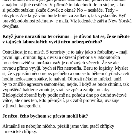
a najdou si jiné cestičky. V přírodě to tak chodí. Je to stejné, jako
si položit otázku: skáče člověk z okna? No – neskáče. Tedy –
obvykle. Ale když vám bude hořet za zadkem, tak vyskočíte. Byť
pravděpodobnost záchrany je malá. Viz jedenácté září a New Yorská
dvojčata.
Když jsme narazili na terorismus – je důvod bát se, že se někde
v tajných laboratořích vyvíjí něco nebezpečného?
Ostražitost je na místě. S teroristy je to taky jako s fotbalisty – mají
první ligu, druhou ligu, divizi a okresní přebor a v laboratořích
po celém světě se možná uvažuje o různých věcech. Že se ale
rovnou přímo vyvíjí, bych si říct netroufla. Beru to logicky. Myslet
si, že vypustím něco nebezpečného a ono se to během čtyřiadvaceti
hodin nedostane zpátky, je naivní. Ohrozit někoho infekcí, aniž
by to zničilo agresora samotného, nejde. I když se bude chránit, tak
vypuštěná bakterie zmutuje, vrátí se zpět a zabije ho taky.
Biologické zbraně byly podle mě na pořadu dne po druhé světové
válce, ale dnes ten, kdo přemýšlí, jak zabít protivníka, uvažuje
v jiných kategoriích.
Je něco, čeho bychom se přesto mohli bát?
Aktuálně se nebojím ničeho, přežili jsme vlnu ptačí chřipky
i mexické chřipky.