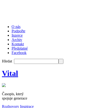
O nás
Podpořte
Inzerce
Archiv
Kontakt
Předplatné
Facebook
Hledat
Vital
Časopis, který
spojuje generace
Rozhovory
Inspirace