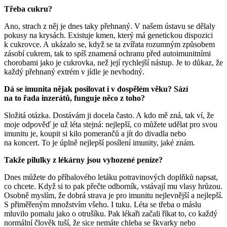
Třeba cukru?
Ano, strach z něj je dnes taky přehnaný. V našem ústavu se dělaly
pokusy na krysách. Existuje kmen, který má genetickou dispozici
k cukrovce. A ukázalo se, když se ta zvířata rozumným způsobem
zásobí cukrem, tak to spíš znamená ochranu před autoimunitními
chorobami jako je cukrovka, než její rychlejší nástup. Je to důkaz, že
každý přehnaný extrém v jídle je nevhodný.
Dá se imunita nějak posilovat i v dospělém věku? Sází
na to řada inzerátů, funguje něco z toho?
Složitá otázka. Dostávám ji docela často. A kdo mě zná, tak ví, že
moje odpověď je už léta stejná: nejlepší, co můžete udělat pro svou
imunitu je, koupit si kilo pomerančů a jít do divadla nebo
na koncert. To je úplně nejlepší posílení imunity, jaké znám.
Takže pilulky z lékárny jsou vyhozené peníze?
Dnes můžete do příbalového letáku potravinových doplňků napsat,
co chcete. Když si to pak přečte odborník, vstávají mu vlasy hrůzou.
Osobně myslím, že dobrá strava je pro imunitu nejlevnější a nejlepší.
S přiměřeným množstvím všeho. I tuku. Léta se třeba o máslu
mluvilo pomalu jako o otrušíku. Pak lékaři začali říkat to, co každý
normální člověk tuší, že sice nemáte chleba se škvarky nebo