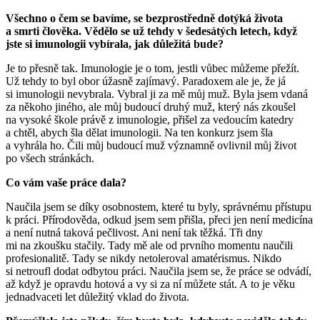
Všechno o čem se bavíme, se bezprostředně dotýká života
a smrti člověka. Vědělo se už tehdy v šedesátých letech, když
jste si imunologii vybírala, jak důležitá bude?
Je to přesně tak. Imunologie je o tom, jestli vůbec můžeme přežít.
Už tehdy to byl obor úžasně zajímavý. Paradoxem ale je, že já
si imunologii nevybrala. Vybral ji za mě můj muž. Byla jsem vdaná
za někoho jiného, ale můj budoucí druhý muž, který nás zkoušel
na vysoké škole právě z imunologie, přišel za vedoucím katedry
a chtěl, abych šla dělat imunologii. Na ten konkurz jsem šla
a vyhrála ho. Čili můj budoucí muž významně ovlivnil můj život
po všech stránkách.
Co vám vaše práce dala?
Naučila jsem se díky osobnostem, které tu byly, správnému přístupu
k práci. Přírodověda, odkud jsem sem přišla, přeci jen není medicína
a není nutná taková pečlivost. Ani není tak těžká. Tři dny
mi na zkoušku stačily. Tady mě ale od prvního momentu naučili
profesionalitě. Tady se nikdy netoleroval amatérismus. Nikdo
si netroufl dodat odbytou práci. Naučila jsem se, že práce se odvádí,
až když je opravdu hotová a vy si za ní můžete stát. A to je věku
jednadvaceti let důležitý vklad do života.