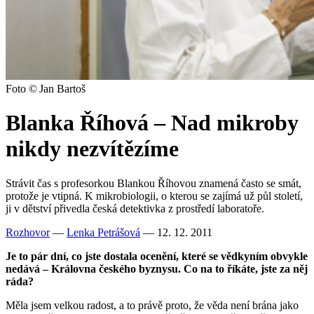
Foto © Jan Bartoš
Blanka Říhová – Nad mikroby
nikdy nezvítězíme
Strávit čas s profesorkou Blankou Říhovou znamená často se smát,
protože je vtipná. K mikrobiologii, o kterou se zajímá už půl století,
ji v dětství přivedla česká detektivka z prostředí laboratoře.
Rozhovor
—
Lenka Petrášová
— 12. 12. 2011
Je to pár dní, co jste dostala ocenění, které se vědkyním obvykle
nedává – Královna českého byznysu. Co na to říkáte, jste za něj
ráda?
Měla jsem velkou radost, a to právě proto, že věda není brána jako