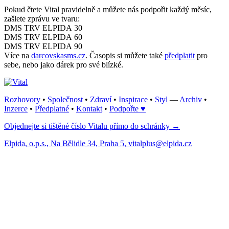
Pokud čtete Vital pravidelně a můžete nás podpořit každý měsíc,
zašlete zprávu ve tvaru:
DMS TRV ELPIDA 30
DMS TRV ELPIDA 60
DMS TRV ELPIDA 90
Více na
darcovskasms.cz
. Časopis si můžete také
předplatit
pro
sebe, nebo jako dárek pro své blízké.
Rozhovory
•
Společnost
•
Zdraví
•
Inspirace
•
Styl
—
Archiv
•
Inzerce
•
Předplatné
•
Kontakt
•
Podpořte ♥
Objednejte si tištěné číslo Vitalu přímo do schránky →
Elpida, o.p.s., Na Bělidle 34, Praha 5, vitalplus@elpida.cz