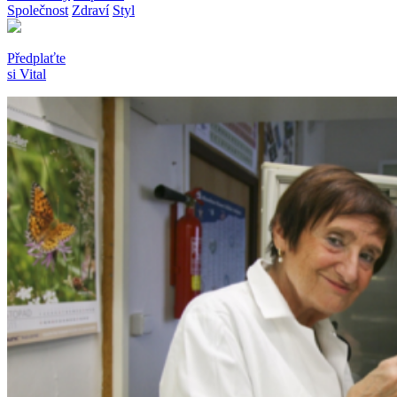
Společnost
Zdraví
Styl
Předplaťte
si Vital