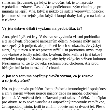
s máslem jíst denně, ale když je to občas, tak je to naprosto
v pořádku a zdravé. Čas od času podlehnout svým chutím, je pro
imunitu nejlepší. Víte, když si někdo dá sulc z vepřových nožiček,
je na tom skoro stejně, jako když si koupí drahý kolagen na kolena
v lékárně.
Vy jste ústavu dělali i výzkum na probiotika, že?
Ano, před čtyřiceti lety. V ústavu se vyvinula vlastní probiotika
a ta se dávala předčasně narozeným dětem. Nejenže měly méně
nebezpečných průjmů, ale po třiceti letech se ukázalo, že výskyt
alergií byl u nich o deset procent nižší. Čili probiotika smysl mají.
Jde vlastně o bacily mléčného kvašení, třeba kefír, a i já si takové
výrobky kupuju a dávám pozor, aby byly vždycky s živou kulturou.
Neznamená to, že to člověka zachrání před cholerou. Ale proti
běžným infekcím to rozhodně chrání.
A jak se v tom má obyčejný člověk vyznat, co je zdravé
a co je zbytečné?
No, to je opravdu problém. Jsem předseda imunologické společnosti
a ani v našem výboru nejsou názory třeba na mnohá očkování
jednotná. Vezměte si třeba očkování proti rakovině děložního čípku
pro dívky. Je to nová vakcína a i odpovědný pracovník vám řekne,
že naprostou jistotu, jestli to chrání, budete mít za dvacet let. Přesto