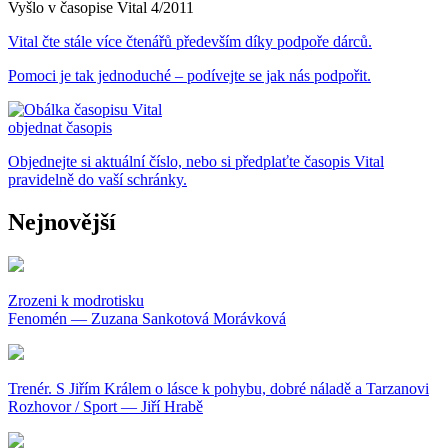
Vyšlo v časopise Vital 4/2011
Vital čte stále více čtenářů především díky podpoře dárců.
Pomoci je tak jednoduché – podívejte se jak nás podpořit.
objednat časopis
Objednejte si aktuální číslo, nebo si předplaťte časopis Vital
pravidelně do vaší schránky.
Nejnovější
Zrozeni k modrotisku
Fenomén — Zuzana Sankotová Morávková
Trenér. S Jiřím Králem o lásce k pohybu, dobré náladě a Tarzanovi
Rozhovor / Sport — Jiří Hrabě