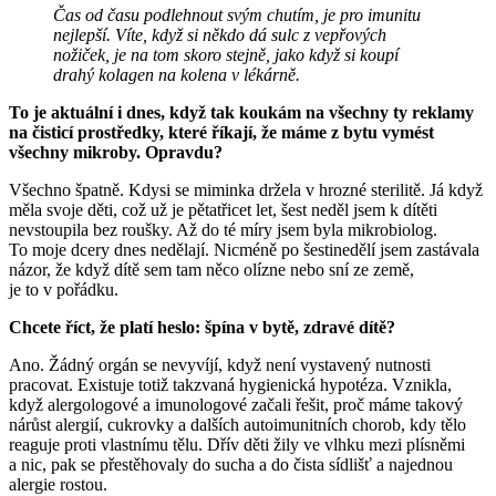
Čas od času podlehnout svým chutím, je pro imunitu
nejlepší. Víte, když si někdo dá sulc z vepřových
nožiček, je na tom skoro stejně, jako když si koupí
drahý kolagen na kolena v lékárně.
To je aktuální i dnes, když tak koukám na všechny ty reklamy
na čisticí prostředky, které říkají, že máme z bytu vymést
všechny mikroby. Opravdu?
Všechno špatně. Kdysi se miminka držela v hrozné sterilitě. Já když
měla svoje děti, což už je pětatřicet let, šest neděl jsem k dítěti
nevstoupila bez roušky. Až do té míry jsem byla mikrobiolog.
To moje dcery dnes nedělají. Nicméně po šestinedělí jsem zastávala
názor, že když dítě sem tam něco olízne nebo sní ze země,
je to v pořádku.
Chcete říct, že platí heslo: špína v bytě, zdravé dítě?
Ano. Žádný orgán se nevyvíjí, když není vystavený nutnosti
pracovat. Existuje totiž takzvaná hygienická hypotéza. Vznikla,
když alergologové a imunologové začali řešit, proč máme takový
nárůst alergií, cukrovky a dalších autoimunitních chorob, kdy tělo
reaguje proti vlastnímu tělu. Dřív děti žily ve vlhku mezi plísněmi
a nic, pak se přestěhovaly do sucha a do čista sídlišť a najednou
alergie rostou.