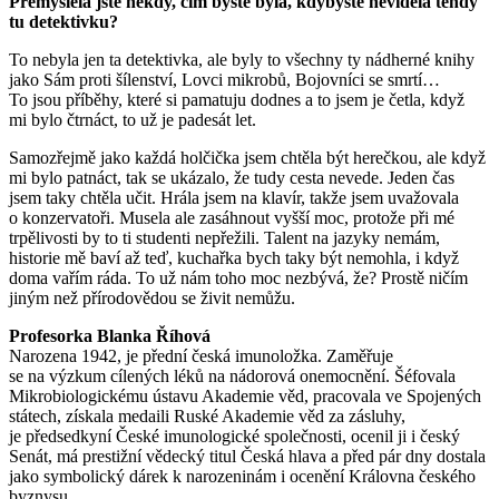
Přemýšlela jste někdy, čím byste byla, kdybyste neviděla tehdy
tu detektivku?
To nebyla jen ta detektivka, ale byly to všechny ty nádherné knihy
jako Sám proti šílenství, Lovci mikrobů, Bojovníci se smrtí…
To jsou příběhy, které si pamatuju dodnes a to jsem je četla, když
mi bylo čtrnáct, to už je padesát let.
Samozřejmě jako každá holčička jsem chtěla být herečkou, ale když
mi bylo patnáct, tak se ukázalo, že tudy cesta nevede. Jeden čas
jsem taky chtěla učit. Hrála jsem na klavír, takže jsem uvažovala
o konzervatoři. Musela ale zasáhnout vyšší moc, protože při mé
trpělivosti by to ti studenti nepřežili. Talent na jazyky nemám,
historie mě baví až teď, kuchařka bych taky být nemohla, i když
doma vařím ráda. To už nám toho moc nezbývá, že? Prostě ničím
jiným než přírodovědou se živit nemůžu.
Profesorka Blanka Říhová
Narozena 1942, je přední česká imunoložka. Zaměřuje
se na výzkum cílených léků na nádorová onemocnění. Šéfovala
Mikrobiologickému ústavu Akademie věd, pracovala ve Spojených
státech, získala medaili Ruské Akademie věd za zásluhy,
je předsedkyní České imunologické společnosti, ocenil ji i český
Senát, má prestižní vědecký titul Česká hlava a před pár dny dostala
jako symbolický dárek k narozeninám i ocenění Královna českého
byznysu.