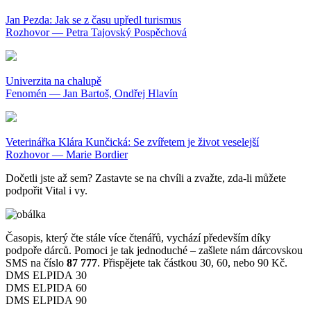
Jan Pezda: Jak se z času upředl turismus
Rozhovor — Petra Tajovský Pospěchová
Univerzita na chalupě
Fenomén — Jan Bartoš, Ondřej Hlavín
Veterinářka Klára Kunčická: Se zvířetem je život veselejší
Rozhovor — Marie Bordier
Dočetli jste až sem? Zastavte se na chvíli a zvažte, zda-li můžete
podpořit Vital i vy.
Časopis, který čte stále více čtenářů, vychází především díky
podpoře dárců. Pomoci je tak jednoduché – zašlete nám dárcovskou
SMS na číslo
87 777
. Přispějete tak částkou 30, 60, nebo 90 Kč.
DMS ELPIDA 30
DMS ELPIDA 60
DMS ELPIDA 90