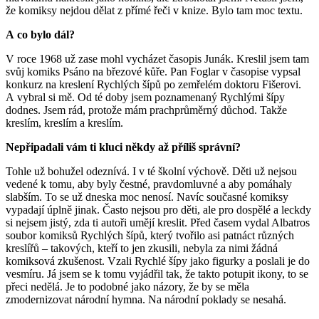
že komiksy nejdou dělat z přímé řeči v knize. Bylo tam moc textu.
A co bylo dál?
V roce 1968 už zase mohl vycházet časopis Junák. Kreslil jsem tam
svůj komiks Psáno na březové kůře. Pan Foglar v časopise vypsal
konkurz na kreslení Rychlých šípů po zemřelém doktoru Fišerovi.
A vybral si mě. Od té doby jsem poznamenaný Rychlými šípy
dodnes. Jsem rád, protože mám prachprůměrný důchod. Takže
kreslím, kreslím a kreslím.
Nepřipadali vám ti kluci někdy až příliš správní?
Tohle už bohužel odeznívá. I v té školní výchově. Děti už nejsou
vedené k tomu, aby byly čestné, pravdomluvné a aby pomáhaly
slabším. To se už dneska moc nenosí. Navíc současné komiksy
vypadají úplně jinak. Často nejsou pro děti, ale pro dospělé a leckdy
si nejsem jistý, zda ti autoři umějí kreslit. Před časem vydal Albatros
soubor komiksů Rychlých šípů, který tvořilo asi patnáct různých
kreslířů ‒ takových, kteří to jen zkusili, nebyla za nimi žádná
komiksová zkušenost. Vzali Rychlé šípy jako figurky a poslali je do
vesmíru. Já jsem se k tomu vyjádřil tak, že takto potupit ikony, to se
přeci nedělá. Je to podobné jako názory, že by se měla
zmodernizovat národní hymna. Na národní poklady se nesahá.