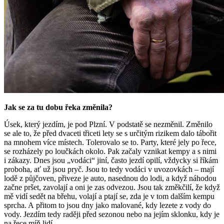
Jak se za tu dobu řeka změnila?
Úsek, který jezdím, je pod Plzní. V podstatě se nezměnil. Změnilo
se ale to, že před dvaceti třiceti lety se s určitým rizikem dalo tábořit
na mnohem více místech. Tolerovalo se to. Party, které jely po řece,
se rozházely po loučkách okolo. Pak začaly vznikat kempy a s nimi
i zákazy. Dnes jsou „vodáci“ jiní, často jezdí opilí, vždycky si říkám
proboha, ať už jsou pryč. Jsou to tedy vodáci v uvozovkách ‒ mají
lodě z půjčoven, přiveze je auto, nasednou do lodi, a když náhodou
začne pršet, zavolají a oni je zas odvezou. Jsou tak změkčilí, že když
mě vidí sedět na břehu, volají a ptají se, zda je v tom dalším kempu
sprcha. A přitom to jsou dny jako malované, kdy lezete z vody do
vody. Jezdím tedy raději před sezonou nebo na jejím sklonku, kdy je
na řece míň lidí.