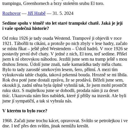
trampingu, Greenhornech a brzy stoletém srubu El toro.
Rozhovor
—
Jiří Hrabě
— 31. 5. 2024
Sedíme spolu v téměř sto let staré trampské chatě. Jaká je její
i vaše společná historie?
Od roku 1926 je tady osada Westend. Trampové ji objevili v roce
1921. Tábořili tu cikáni, a protože po nich zbyly v lese hadry, začalo
se místu říkat – ještě před Westendem – Údolí hadrů. V roce 1926 se
postavily první dvě chaty. V jedné z nich, El toru, teď sedíme. Přišel
jsem k ní obrovskou náhodou. Jezdili jsme sem na tramp ještě s mou
druhou ženou. Údolí jsme znali, naše kamarádka tady měla chatu.
Bylo to tady zarostlé smrkovým lesem, šero, přítmí. A mezi tím
vykukovala tahle chajda, taková prkenná bouda. Hrozně se mi líbila.
Rok dva poté jsme dostali zprávu, že se prodává. Běželi jsme sem,
okoukli ji, zadní stěna byla úplně vyhnilá tak, že jsem mohl prostrčit
ruku skrz. S majitelkou jsme se dohodli, prodala nám ji za deset
tisíc. Ukazovala nám štos nabídek, které jí přišly na inzerát. Ale byli
jsme jí sympatičtí, a tak si vybrala nás.
V kterém to bylo roce?
1968. Začali jsme trochu kácet, opravovat. Svítilo se petrolejkou i ve
dne. I teď přes den svítím, jinak nemůžu kreslit.