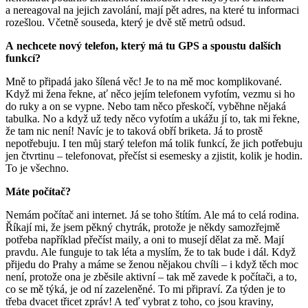
a nereagoval na jejich zavolání, mají pět adres, na které tu informaci
rozešlou. Včetně souseda, který je dvě stě metrů odsud.
A nechcete nový telefon, který má tu GPS a spoustu dalších
funkcí?
Mně to připadá jako šílená věc! Je to na mě moc komplikované.
Když mi žena řekne, ať něco jejím telefonem vyfotím, vezmu si ho
do ruky a on se vypne. Nebo tam něco přeskočí, vyběhne nějaká
tabulka. No a když už tedy něco vyfotím a ukážu jí to, tak mi řekne,
že tam nic není! Navíc je to taková obří briketa. Já to prostě
nepotřebuju. I ten můj starý telefon má tolik funkcí, že jich potřebuju
jen čtvrtinu ‒ telefonovat, přečíst si esemesky a zjistit, kolik je hodin.
To je všechno.
Máte počítač?
Nemám počítač ani internet. Já se toho štítím. Ale má to celá rodina.
Říkají mi, že jsem pěkný chytrák, protože je někdy samozřejmě
potřeba například přečíst maily, a oni to musejí dělat za mě. Mají
pravdu. Ale funguje to tak léta a myslím, že to tak bude i dál. Když
přijedu do Prahy a máme se ženou nějakou chvíli – i když těch moc
není, protože ona je zběsile aktivní – tak mě zavede k počítači, a to,
co se mě týká, je od ní zazeleněné. To mi připraví. Za týden je to
třeba dvacet třicet zpráv! A teď vybrat z toho, co jsou kraviny,