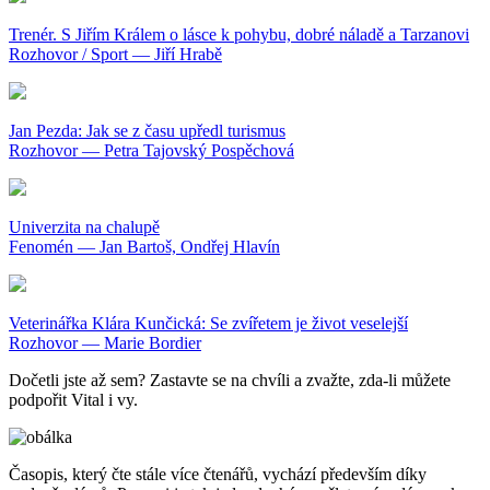
Trenér. S Jiřím Králem o lásce k pohybu, dobré náladě a Tarzanovi
Rozhovor / Sport — Jiří Hrabě
Jan Pezda: Jak se z času upředl turismus
Rozhovor — Petra Tajovský Pospěchová
Univerzita na chalupě
Fenomén — Jan Bartoš, Ondřej Hlavín
Veterinářka Klára Kunčická: Se zvířetem je život veselejší
Rozhovor — Marie Bordier
Dočetli jste až sem? Zastavte se na chvíli a zvažte, zda-li můžete
podpořit Vital i vy.
Časopis, který čte stále více čtenářů, vychází především díky