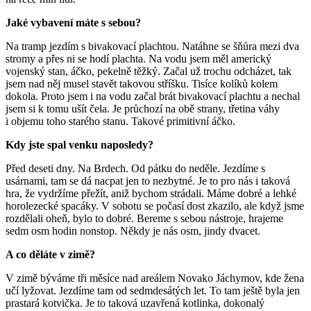
Jaké vybavení máte s sebou?
Na tramp jezdím s bivakovací plachtou. Natáhne se šňůra mezi dva
stromy a přes ni se hodí plachta. Na vodu jsem měl americký
vojenský stan, áčko, pekelně těžký. Začal už trochu odcházet, tak
jsem nad něj musel stavět takovou stříšku. Tisíce kolíků kolem
dokola. Proto jsem i na vodu začal brát bivakovací plachtu a nechal
jsem si k tomu ušít čela. Je průchozí na obě strany, třetina váhy
i objemu toho starého stanu. Takové primitivní áčko.
Kdy jste spal venku naposledy?
Před deseti dny. Na Brdech. Od pátku do neděle. Jezdíme s
usárnami, tam se dá nacpat jen to nezbytné. Je to pro nás i taková
hra, že vydržíme přežít, aniž bychom strádali. Máme dobré a lehké
horolezecké spacáky. V sobotu se počasí dost zkazilo, ale když jsme
rozdělali oheň, bylo to dobré. Bereme s sebou nástroje, hrajeme
sedm osm hodin nonstop. Někdy je nás osm, jindy dvacet.
A co děláte v zimě?
V zimě býváme tři měsíce nad areálem Novako Jáchymov, kde žena
učí lyžovat. Jezdíme tam od sedmdesátých let. To tam ještě byla jen
prastará kotvička. Je to taková uzavřená kotlinka, dokonalý