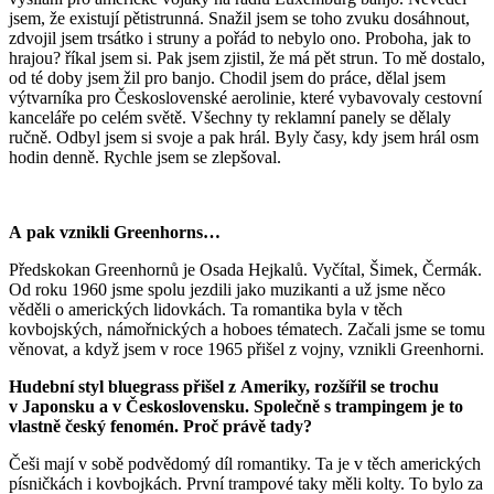
jsem, že existují pětistrunná. Snažil jsem se toho zvuku dosáhnout,
zdvojil jsem trsátko i struny a pořád to nebylo ono. Proboha, jak to
hrajou? říkal jsem si. Pak jsem zjistil, že má pět strun. To mě dostalo,
od té doby jsem žil pro banjo. Chodil jsem do práce, dělal jsem
výtvarníka pro Československé aerolinie, které vybavovaly cestovní
kanceláře po celém světě. Všechny ty reklamní panely se dělaly
ručně. Odbyl jsem si svoje a pak hrál. Byly časy, kdy jsem hrál osm
hodin denně. Rychle jsem se zlepšoval.
A pak vznikli Greenhorns…
Předskokan Greenhornů je Osada Hejkalů. Vyčítal, Šimek, Čermák.
Od roku 1960 jsme spolu jezdili jako muzikanti a už jsme něco
věděli o amerických lidovkách. Ta romantika byla v těch
kovbojských, námořnických a hoboes tématech. Začali jsme se tomu
věnovat, a když jsem v roce 1965 přišel z vojny, vznikli Greenhorni.
Hudební styl bluegrass přišel z Ameriky, rozšířil se trochu
v Japonsku a v Československu. Společně s trampingem je to
vlastně český fenomén. Proč právě tady?
Češi mají v sobě podvědomý díl romantiky. Ta je v těch amerických
písničkách i kovbojkách. První trampové taky měli kolty. To bylo za