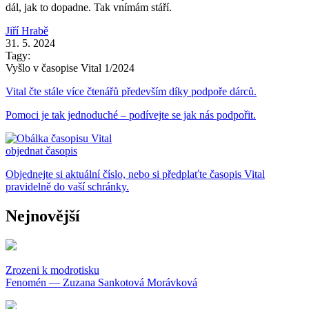
dál, jak to dopadne. Tak vnímám stáří.
Jiří Hrabě
31. 5. 2024
Tagy:
Vyšlo v časopise Vital 1/2024
Vital čte stále více čtenářů především díky podpoře dárců.
Pomoci je tak jednoduché – podívejte se jak nás podpořit.
objednat časopis
Objednejte si aktuální číslo, nebo si předplaťte časopis Vital
pravidelně do vaší schránky.
Nejnovější
Zrozeni k modrotisku
Fenomén — Zuzana Sankotová Morávková