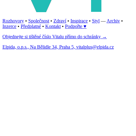
Rozhovory
•
Společnost
•
Zdraví
•
Inspirace
•
Styl
—
Archiv
•
Inzerce
•
Předplatné
•
Kontakt
•
Podpořte ♥
Objednejte si tištěné číslo Vitalu přímo do schránky →
Elpida, o.p.s., Na Bělidle 34, Praha 5, vitalplus@elpida.cz