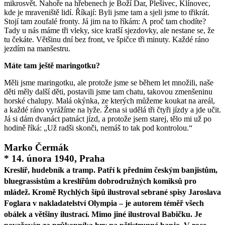
mikrosvět. Nahoře na hřebenech je Boží Dar, Plešivec, Klínovec,
kde je mraveniště lidí. Říkají: Byli jsme tam a sjeli jsme to třikrát.
Stojí tam zoufalé fronty. Já jim na to říkám: A proč tam chodíte?
Tady u nás máme tři vleky, sice kratší sjezdovky, ale nestane se, že
tu čekáte. Většinu dní bez front, ve špičce tři minuty. Každé ráno
jezdím na manšestru.
Máte tam ještě maringotku?
Měli jsme maringotku, ale protože jsme se během let množili, naše
děti měly další děti, postavili jsme tam chatu, takovou zmenšeninu
horské chalupy. Malá okýnka, ze kterých můžeme koukat na areál,
a každé ráno vyrážíme na lyže. Žena si udělá tři čtyři jízdy a jde učit.
Já si dám dvanáct patnáct jízd, a protože jsem starej, tělo mi už po
hodině říká: „Už radši skonči, nemáš to tak pod kontrolou.“
Marko Čermák
* 14. února 1940, Praha
Kreslíř, hudebník a tramp. Patří k předním českým banjistům,
bluegrassistům a kreslířům dobrodružných komiksů pro
mládež. Kromě Rychlých šípů ilustroval sebrané spisy Jaroslava
Foglara v nakladatelství Olympia – je autorem téměř všech
obálek a většiny ilustrací. Mimo jiné ilustroval Babičku. Je