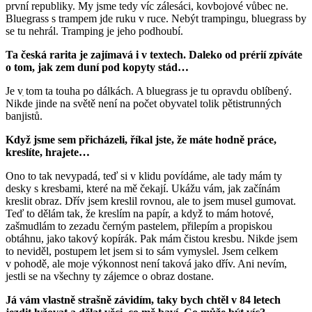
první republiky. My jsme tedy víc zálesáci, kovbojové vůbec ne.
Bluegrass s trampem jde ruku v ruce. Nebýt trampingu, bluegrass by
se tu nehrál. Tramping je jeho podhoubí.
Ta česká rarita je zajímavá i v textech. Daleko od prérií zpíváte
o tom, jak zem duní pod kopyty stád…
Je vִ tom ta touha po dálkách. A bluegrass je tu opravdu oblíbený.
Nikde jinde na světě není na počet obyvatel tolik pětistrunných
banjistů.
Když jsme sem přicházeli, říkal jste, že máte hodně práce,
kreslíte, hrajete…
Ono to tak nevypadá, teď si v klidu povídáme, ale tady mám ty
desky s kresbami, které na mě čekají. Ukážu vám, jak začínám
kreslit obraz. Dřív jsem kreslil rovnou, ale to jsem musel gumovat.
Teď to dělám tak, že kreslím na papír, a když to mám hotové,
zašmudlám to zezadu černým pastelem, přilepím a propiskou
obtáhnu, jako takový kopírák. Pak mám čistou kresbu. Nikde jsem
to neviděl, postupem let jsem si to sám vymyslel. Jsem celkem
v pohodě, ale moje výkonnost není taková jako dřív. Ani nevím,
jestli se na všechny ty zájemce o obraz dostane.
Já vám vlastně strašně závidím, taky bych chtěl v 84 letech