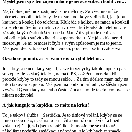
Myslel jsem spíš ten zájem mladé generace vůbec chodit ven…
Mají úplně jiné možnosti, než jsme měli my. Za všechno může
internet a mobilní telefony. Je mi smutno, když vidím lidi, jak jdou
krajinou a koukají do telefonu. Kluk jde s holkou na rande a koukají
do telefonu. Sedím v metru, osm z deseti lidí kouká do telefonu. Je
zázrak, když někdo drží v ruce knížku. Žít v přírodě není tak
pohodlné jako strávit víkend v supermarketu. Ale já takhle nerad
filozofuju. Je mi osmdesát čtyři a svým způsobem je mi to jedno.
Měl jsem dvě zatraceně blbé nemoci, proč bych se tím zatěžoval.
Ozvalo se pípnutí, asi se vám zrovna vybil telefon…
Je nabitý, ale není tady signál, takže to vždycky takhle pípne a pak
se vypne. Je to starý telefon, nemá GPS, což žena nerada vidí,
protože kdyby to tady se mnou seklo… Za tím účelem mám tady na
krku takovou kapičku. Měl jsem na podzim příhodu, se štěstím jsem
vyvázl. Bývám tady na srubu často sám a s tímhle telefonem bych se
nikam nedovolal.
A jak funguje ta kapička, co máte na krku?
To je taková služba ‒ Sestřička. Je to tísňové volání, kdyby se se
mnou něco dělo, stačí na to přitlačit a oni už o mně vědí a hned
volají a zjišťují, zda jsem v pořádku. Samozřejmě se mi to už
několikrát podařilo zmáčknout náhodou. Ale kdybych to zmáčkl