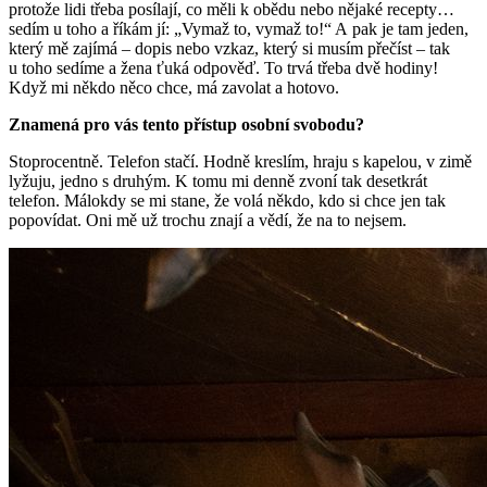
protože lidi třeba posílají, co měli k obědu nebo nějaké recepty…
sedím u toho a říkám jí: „Vymaž to, vymaž to!“ A pak je tam jeden,
který mě zajímá – dopis nebo vzkaz, který si musím přečíst – tak
u toho sedíme a žena ťuká odpověď. To trvá třeba dvě hodiny!
Když mi někdo něco chce, má zavolat a hotovo.
Znamená pro vás tento přístup osobní svobodu?
Stoprocentně. Telefon stačí. Hodně kreslím, hraju s kapelou, v zimě
lyžuju, jedno s druhým. K tomu mi denně zvoní tak desetkrát
telefon. Málokdy se mi stane, že volá někdo, kdo si chce jen tak
popovídat. Oni mě už trochu znají a vědí, že na to nejsem.