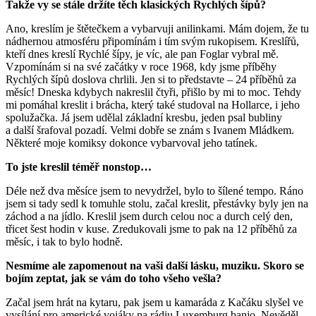
Takže vy se stále držíte těch klasických Rychlých šípů?
Ano, kreslím je štětečkem a vybarvuji anilinkami. Mám dojem, že tu
nádhernou atmosféru připomínám i tím svým rukopisem. Kreslířů,
kteří dnes kreslí Rychlé šípy, je víc, ale pan Foglar vybral mě.
Vzpomínám si na své začátky v roce 1968, kdy jsme příběhy
Rychlých šípů doslova chrlili. Jen si to představte ‒ 24 příběhů za
měsíc! Dneska kdybych nakreslil čtyři, přišlo by mi to moc. Tehdy
mi pomáhal kreslit i brácha, který také studoval na Hollarce, i jeho
spolužačka. Já jsem udělal základní kresbu, jeden psal bubliny
a další šrafoval pozadí. Velmi dobře se znám s Ivanem Mládkem.
Některé moje komiksy dokonce vybarvoval jeho tatínek.
To jste kreslil téměř nonstop…
Déle než dva měsíce jsem to nevydržel, bylo to šílené tempo. Ráno
jsem si tady sedl k tomuhle stolu, začal kreslit, přestávky byly jen na
záchod a na jídlo. Kreslil jsem durch celou noc a durch celý den,
třicet šest hodin v kuse. Zredukovali jsme to pak na 12 příběhů za
měsíc, i tak to bylo hodně.
Nesmíme ale zapomenout na vaši další lásku, muziku. Skoro se
bojím zeptat, jak se vám do toho všeho vešla?
Začal jsem hrát na kytaru, pak jsem u kamaráda z Kačáku slyšel ve
vysílání pro americké vojáky na rádiu Luxemburg banjo. Nevěděl