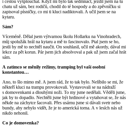
i cestou vyšplouchal. Když mi bylo tak sedmnáct, jezdil jsem na tu
chatu už sám, bez rodičů, chodil do té hospody a do zpěvníčku si
zapisoval písničky, co mi ti kluci nadiktovali. A učil jsem se na
kytaru.
Sám?
Víceméně. Dělal jsem výtvarnou školu Hollarku na Vinohradech,
můj spolužák hrál na kytaru a mě to fascinovalo. Ptal jsem se ho,
jestli by mě to nechtěl naučit. On souhlasil, učil mě akordy, dával mi
lekce za pět korun. Pár jsem jich absolvoval a pak už jsem začal hrát
sám.
A zatímco se měnily režimy, tramping byl vaší osobní
konstantou…
Ano, to šlo mimo mě. A jsem rád, že to tak bylo. Nelíbilo se mi, že
někteří kluci na trampu provokovali. Vystavovali se na nádraží
s domovenkami a dlouhými noži. To my jsme nedělali. Věděli jsme,
jak by to dopadlo. Nechtěli jsme být hrdinové a vytahovat se, že nás
někde na záchytce šacovali. Přes usárnu jsme si dávali svetr nebo
bundy, aby nebylo vidět, že je to americká torna. A v lesích nás už
nikdo nehonil.
Co je domovenka?