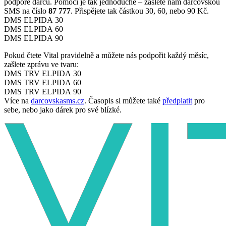
podpoře dárců. Pomoci je tak jednoduché – zašlete nám dárcovskou
SMS na číslo
87 777
. Přispějete tak částkou 30, 60, nebo 90 Kč.
DMS ELPIDA 30
DMS ELPIDA 60
DMS ELPIDA 90
Pokud čtete Vital pravidelně a můžete nás podpořit každý měsíc,
zašlete zprávu ve tvaru:
DMS TRV ELPIDA 30
DMS TRV ELPIDA 60
DMS TRV ELPIDA 90
Více na
darcovskasms.cz
. Časopis si můžete také
předplatit
pro
sebe, nebo jako dárek pro své blízké.