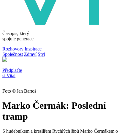
Časopis, který
spojuje generace
Rozhovory
Inspirace
Společnost
Zdraví
Styl
Předplaťte
si Vital
Foto © Jan Bartoš
Marko Čermák: Poslední
tramp
S hudebníkem a kreslířem Rychlých šípů Marko Čermákem o