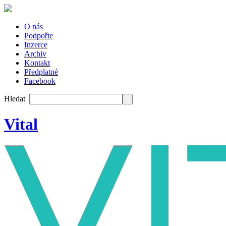
O nás
Podpořte
Inzerce
Archiv
Kontakt
Předplatné
Facebook
Hledat
Vital