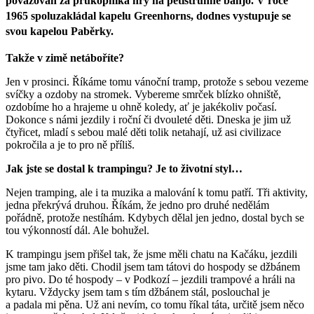
považován za průkopníka hry na pětistrunné banjo. V roce
1965 spoluzakládal kapelu Greenhorns, dodnes vystupuje se
svou kapelou Paběrky.
Takže v zimě netáboříte?
Jen v prosinci. Říkáme tomu vánoční tramp, protože s sebou vezeme
svíčky a ozdoby na stromek. Vybereme smrček blízko ohniště,
ozdobíme ho a hrajeme u ohně koledy, ať je jakékoliv počasí.
Dokonce s námi jezdily i roční či dvouleté děti. Dneska je jim už
čtyřicet, mladí s sebou malé děti tolik netahají, už asi civilizace
pokročila a je to pro ně příliš.
Jak jste se dostal k trampingu? Je to životní styl…
Nejen tramping, ale i ta muzika a malování k tomu patří. Tři aktivity,
jedna překrývá druhou. Říkám, že jedno pro druhé nedělám
pořádně, protože nestíhám. Kdybych dělal jen jedno, dostal bych se
tou výkonností dál. Ale bohužel.
K trampingu jsem přišel tak, že jsme měli chatu na Kačáku, jezdili
jsme tam jako děti. Chodil jsem tam tátovi do hospody se džbánem
pro pivo. Do té hospody ‒ v Podkozí ‒ jezdili trampové a hráli na
kytaru. Vždycky jsem tam s tím džbánem stál, poslouchal je
a padala mi pěna. Už ani nevím, co tomu říkal táta, určitě jsem něco