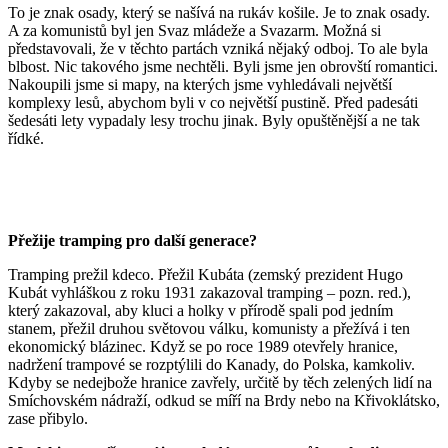
To je znak osady, který se našívá na rukáv košile. Je to znak osady.
A za komunistů byl jen Svaz mládeže a Svazarm. Možná si
představovali, že v těchto partách vzniká nějaký odboj. To ale byla
blbost. Nic takového jsme nechtěli. Byli jsme jen obrovští romantici.
Nakoupili jsme si mapy, na kterých jsme vyhledávali největší
komplexy lesů, abychom byli v co největší pustině. Před padesáti
šedesáti lety vypadaly lesy trochu jinak. Byly opuštěnější a ne tak
řídké.
Přežije tramping pro další generace?
Tramping prežil kdeco. Přežil Kubáta (zemský prezident Hugo
Kubát vyhláškou z roku 1931 zakazoval tramping – pozn. red.),
který zakazoval, aby kluci a holky v přírodě spali pod jedním
stanem, přežil druhou světovou válku, komunisty a přežívá i ten
ekonomický blázinec. Když se po roce 1989 otevřely hranice,
nadržení trampové se rozptýlili do Kanady, do Polska, kamkoliv.
Kdyby se nedejbože hranice zavřely, určitě by těch zelených lidí na
Smíchovském nádraží, odkud se míří na Brdy nebo na Křivoklátsko,
zase přibylo.