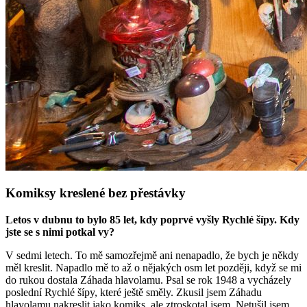
Komiksy kreslené bez přestávky
Letos v dubnu to bylo 85 let, kdy poprvé vyšly Rychlé šípy. Kdy
jste se s nimi potkal vy?
V sedmi letech. To mě samozřejmě ani nenapadlo, že bych je někdy
měl kreslit. Napadlo mě to až o nějakých osm let později, když se mi
do rukou dostala Záhada hlavolamu. Psal se rok 1948 a vycházely
poslední Rychlé šípy, které ještě směly. Zkusil jsem Záhadu
hlavolamu nakreslit jako komiks, ale ztroskotal jsem. Netušil jsem,