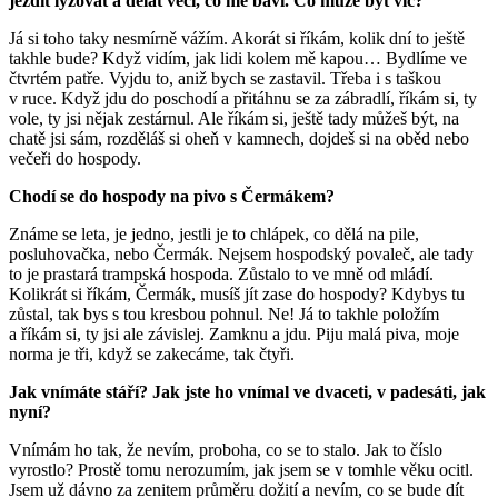
jezdit lyžovat a dělat věci, co mě baví. Co může být víc?
Já si toho taky nesmírně vážím. Akorát si říkám, kolik dní to ještě
takhle bude? Když vidím, jak lidi kolem mě kapou… Bydlíme ve
čtvrtém patře. Vyjdu to, aniž bych se zastavil. Třeba i s taškou
v ruce. Když jdu do poschodí a přitáhnu se za zábradlí, říkám si, ty
vole, ty jsi nějak zestárnul. Ale říkám si, ještě tady můžeš být, na
chatě jsi sám, rozděláš si oheň v kamnech, dojdeš si na oběd nebo
večeři do hospody.
Chodí se do hospody na pivo s Čermákem?
Známe se leta, je jedno, jestli je to chlápek, co dělá na pile,
posluhovačka, nebo Čermák. Nejsem hospodský povaleč, ale tady
to je prastará trampská hospoda. Zůstalo to ve mně od mládí.
Kolikrát si říkám, Čermák, musíš jít zase do hospody? Kdybys tu
zůstal, tak bys s tou kresbou pohnul. Ne! Já to takhle položím
a říkám si, ty jsi ale závislej. Zamknu a jdu. Piju malá piva, moje
norma je tři, když se zakecáme, tak čtyři.
Jak vnímáte stáří? Jak jste ho vnímal ve dvaceti, v padesáti, jak
nyní?
Vnímám ho tak, že nevím, proboha, co se to stalo. Jak to číslo
vyrostlo? Prostě tomu nerozumím, jak jsem se v tomhle věku ocitl.
Jsem už dávno za zenitem průměru dožití a nevím, co se bude dít