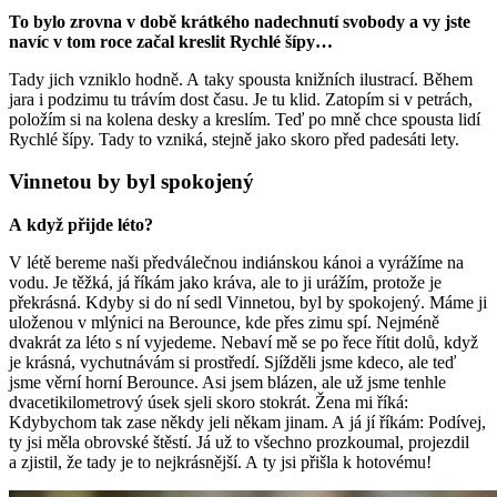
To bylo zrovna v době krátkého nadechnutí svobody a vy jste
navíc v tom roce začal kreslit Rychlé šípy…
Tady jich vzniklo hodně. A taky spousta knižních ilustrací. Během
jara i podzimu tu trávím dost času. Je tu klid. Zatopím si v petrách,
položím si na kolena desky a kreslím. Teď po mně chce spousta lidí
Rychlé šípy. Tady to vzniká, stejně jako skoro před padesáti lety.
Vinnetou by byl spokojený
A když přijde léto?
V létě bereme naši předválečnou indiánskou kánoi a vyrážíme na
vodu. Je těžká, já říkám jako kráva, ale to ji urážím, protože je
překrásná. Kdyby si do ní sedl Vinnetou, byl by spokojený. Máme ji
uloženou v mlýnici na Berounce, kde přes zimu spí. Nejméně
dvakrát za léto s ní vyjedeme. Nebaví mě se po řece řítit dolů, když
je krásná, vychutnávám si prostředí. Sjížděli jsme kdeco, ale teď
jsme věrní horní Berounce. Asi jsem blázen, ale už jsme tenhle
dvacetikilometrový úsek sjeli skoro stokrát. Žena mi říká:
Kdybychom tak zase někdy jeli někam jinam. A já jí říkám: Podívej,
ty jsi měla obrovské štěstí. Já už to všechno prozkoumal, projezdil
a zjistil, že tady je to nejkrásnější. A ty jsi přišla k hotovému!