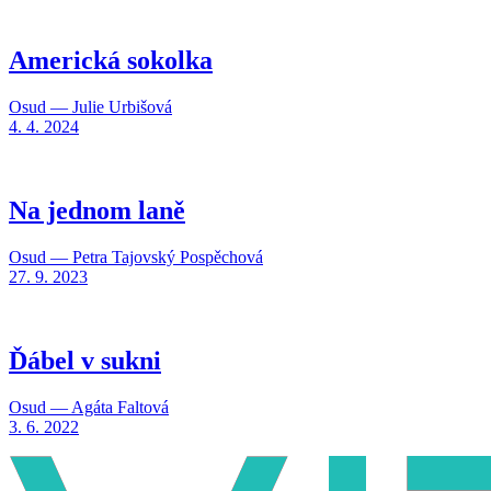
Americká sokolka
Osud — Julie Urbišová
4. 4. 2024
Na jednom laně
Osud — Petra Tajovský Pospěchová
27. 9. 2023
Ďábel v sukni
Osud — Agáta Faltová
3. 6. 2022