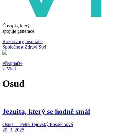
Časopis, který
spojuje generace
Rozhovory
Inspirace
Společnost
Zdraví
Styl
Předplaťte
si Vital
Osud
Jezuita, který se hodně smál
Osud — Petra Tajovský Pospěchová
20. 3. 2025