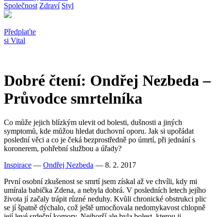
Společnost
Zdraví
Styl
Předplaťte
si Vital
Dobré čtení: Ondřej Nezbeda –
Průvodce smrtelníka
Co může jejich blízkým ulevit od bolesti, dušnosti a jiných
symptomů, kde můžou hledat duchovní oporu. Jak si upořádat
poslední věci a co je čeká bezprostředně po úmrtí, při jednání s
koronerem, pohřební službou a úřady?
Inspirace
—
Ondřej Nezbeda
— 8. 2. 2017
První osobní zkušenost se smrtí jsem zí
skal a
ž
ve chv
íli, kdy
mi
um
írala babička Zdena, a nebyla dobrá. V posledních letech jejího
života jí zač
aly tr
ápit různé neduhy. Kvůli chronické obstrukci plic
se jí špatně dýchalo, což ještě umocňovala nedomykavost chlopně
její levé srdeční komory. Nejhorší ale byla bolest, kterou ji