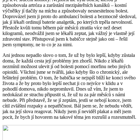
způsobovala artróza a zarůstání mezipáteřních kanálků – kostní
výčnělky jí tlačily na míchu a způsobovaly nesnesitelnou bolest.
Doprovázel jsem ji proto do ambulancí bolesti a bezmocně sledoval,
jak jí lékaři ordinují baterie analgetik, po který
ch trp
ěla nevolností.
Přestože kvůli tomu během pár měsíců ztratila více než deset
kilogramů, neodvážil jsem se lékařů zeptat, jak vážný je vlastně její
zdravotní stav. Přistupoval jsem k babičce stejně jako oni – řešil
jsem symptomy, ne to co je za nimi.
Ani jednou nepadlo slovo o tom, že už by bylo lepší, kdyby zůstala
doma, že každá cesta její problémy jen zhorší. Nikdo z lékařů
nezmínil možnost ulevit jí od bolesti pomocí morfinu nebo jiných
opioidů. Všichni jsme se tvářili, jako kdyby š
lo o chronick
ý, ale
řešitelný problé
m. O tom,
že babička se nejspíš blíží ke konci svého
života a že by proto bylo lepší nechat ji co nejvíce v klidu a v
pohodlí domova, nikdo nepromluvil. Dnes už vím, že jsem to
nedokázal ze strachu připustit si, že už tu za pár měsíců s námi
nebude. Při představě, že se jí zeptám, jestli se nebojí konce, jsem
cítil zvláštní rozpaky a nepatřičnost. Bál jsem se, že nebudu vědět,
jak na její slova reagovat. Nikdy jsem jí neviděl plakat a měl jsem
pocit, že bych jí hovorem na takové téma jen rozrušil a rozesmutněl.