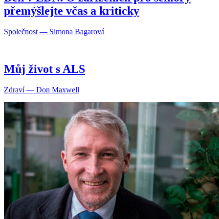
přemýšlejte včas a kriticky
Společnost — Simona Bagarová
Můj život s ALS
Zdraví — Don Maxwell