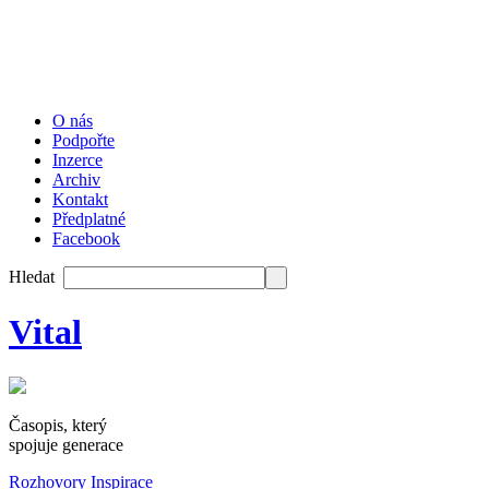
O nás
Podpořte
Inzerce
Archiv
Kontakt
Předplatné
Facebook
Hledat
Vital
Časopis, který
spojuje generace
Rozhovory
Inspirace