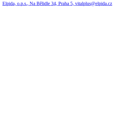
Elpida, o.p.s., Na Bělidle 34, Praha 5, vitalplus@elpida.cz