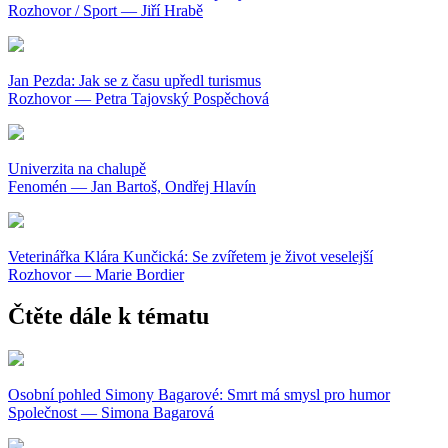
Rozhovor / Sport — Jiří Hrabě
Jan Pezda: Jak se z času upředl turismus
Rozhovor — Petra Tajovský Pospěchová
Univerzita na chalupě
Fenomén — Jan Bartoš, Ondřej Hlavín
Veterinářka Klára Kunčická: Se zvířetem je život veselejší
Rozhovor — Marie Bordier
Čtěte dále k tématu
Osobní pohled Simony Bagarové: Smrt má smysl pro humor
Společnost — Simona Bagarová