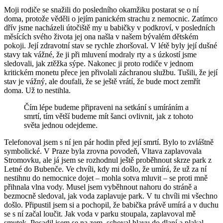
Moji rodiče se snažili do posledního okamžiku postarat se o ní
doma, protože věděli o jejím panickém strachu z nemocnic. Zatí
mco
d
řív jsme nacházeli útočiště my u babičky v podkroví, v posledních
měsících svého života jej ona našla v našem bývalém dětském
pokoji. Její zdravotní stav se rychle zhoršoval. V létě byly její dušné
stavy tak vážné, že ji př
i mluven
í modraly rty a s úzkostí jsme
sledovali, jak ztěžka sýpe. Nakonec ji proto rodiče v jednom
kritickém monetu přece jen př
ivolali z
áchranou službu. Tušili, že její
stav je vážný, ale doufali, že se ještě vrátí, že bude moct zemřít
doma. Už to nestihla.
Čím lépe budeme připraveni na setkání
s um
íráním a
smrtí, tím větší budeme mít šanci ovlivnit, jak z tohoto
světa jednou odejdeme.
Telefonoval jsem s ní jen pár hodin před její smrtí. Bylo to zvláštně
symbolické. V Praze byla zrovna povodeň, Vltava zaplavovala
Stromovku, ale já jsem se rozhodnul ještě proběhnout skrze park z
Letné
do Buben
če. Ve chvíli, kdy mi došlo, ž
e um
írá, že už za ní
nestihnu do nemocnice dojet – mohla sotva mluvit – se proti mně
přihnala vlna vody. Musel jsem vyběhnout nahoru do stráně a
bezmocně sledoval, jak voda zaplavuje park. V tu chvíli mi vš
echno
do
šlo. Připustil jsem si a pochopil, že babička právě umírá a v duchu
se s ní začal loučit. Jak voda v parku stoupala, zaplavoval mě
smutek. Posadil jsem se na zem, schoval hlavu do dlaní a plakal.