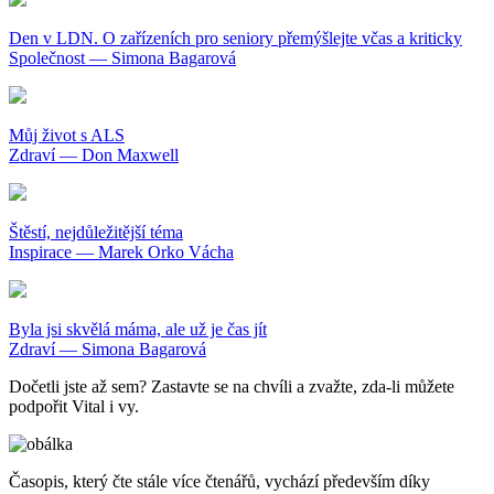
Den v LDN. O zařízeních pro seniory přemýšlejte včas a kriticky
Společnost — Simona Bagarová
Můj život s ALS
Zdraví — Don Maxwell
Štěstí, nejdůležitější téma
Inspirace — Marek Orko Vácha
Byla jsi skvělá máma, ale už je čas jít
Zdraví — Simona Bagarová
Dočetli jste až sem? Zastavte se na chvíli a zvažte, zda-li můžete
podpořit Vital i vy.
Časopis, který čte stále více čtenářů, vychází především díky