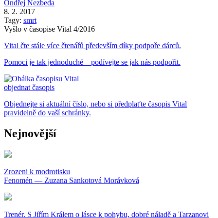
Ondřej Nezbeda
8. 2. 2017
Tagy:
smrt
Vyšlo v časopise Vital 4/2016
Vital čte stále více čtenářů především díky podpoře dárců.
Pomoci je tak jednoduché – podívejte se jak nás podpořit.
objednat časopis
Objednejte si aktuální číslo, nebo si předplaťte časopis Vital
pravidelně do vaší schránky.
Nejnovější
Zrozeni k modrotisku
Fenomén — Zuzana Sankotová Morávková
Trenér. S Jiřím Králem o lásce k pohybu, dobré náladě a Tarzanovi