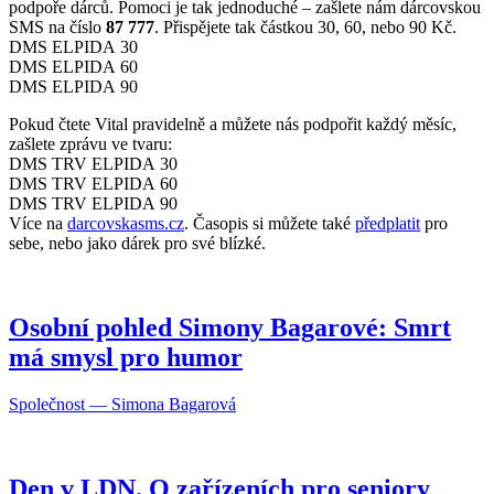
podpoře dárců. Pomoci je tak jednoduché – zašlete nám dárcovskou
SMS na číslo
87 777
. Přispějete tak částkou 30, 60, nebo 90 Kč.
DMS ELPIDA 30
DMS ELPIDA 60
DMS ELPIDA 90
Pokud čtete Vital pravidelně a můžete nás podpořit každý měsíc,
zašlete zprávu ve tvaru:
DMS TRV ELPIDA 30
DMS TRV ELPIDA 60
DMS TRV ELPIDA 90
Více na
darcovskasms.cz
. Časopis si můžete také
předplatit
pro
sebe, nebo jako dárek pro své blízké.
Osobní pohled Simony Bagarové: Smrt
má smysl pro humor
Společnost — Simona Bagarová
Den v LDN. O zařízeních pro seniory