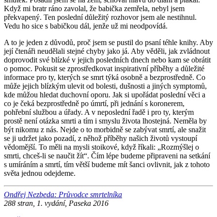
Když mi bratr ráno zavolal, že babička zemřela, nebyl jsem
př
ekvapen
ý. Ten poslední důležitý rozhovor jsem ale nestihnul.
Vedu ho sice s babičkou dál, jenže už mi neodpovídá.
A to je jeden z důvodů, proč jsem se pustil do psaní téhle knihy. Aby
její čtenáři neudělali stejné chyby jako já. Aby věděli, jak zvládnout
doprovodit své blízké v jejich poslední
ch dnech nebo kam se obr
átit
o pomoc. Pokusit se zprostředkovat inspirativní příběhy a důležité
informace pro ty, kterých se smrt týká osobně a bezprostředně. Co
může jejich blízkým ulevit od bolesti, dušnosti a jiný
ch symptom
ů,
kde můžou hledat duchovní oporu. Jak si upořádat poslední věci a
co je čeká bezprostředně po úmrtí, při jednání s koronerem,
pohřební služ
bou a
úřady. A v neposlední řadě i pro ty, kterým
prostě není otázka smrti a tím i smyslu života lhostejná. Nemě
la by
b
ýt nikomu z nás. Nejde o to morbidně se zabývat smrtí, ale snažit
se ji udržet jako pozadí, z něhož příběhy naš
ich
životů vystoupí
vědomější. To měli na mysli stoikové, když říkali: „Rozmýšlej o
smrti, chceš-li se naučit žít“. Čím lépe budeme připraveni na setkání
s um
íráním a smrtí, tím větší budeme mít šanci ovlivnit, jak z tohoto
světa jednou odejdeme.
Ondřej Nezbeda: Průvodce smrtelníka
288 stran, 1. vydání, Paseka 2016