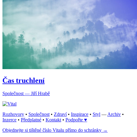
Čas truchlení
Společnost — Jiří Hrabě
Rozhovory
•
Společnost
•
Zdraví
•
Inspirace
•
Styl
—
Archiv
•
Inzerce
•
Předplatné
•
Kontakt
•
Podpořte ♥
Objednejte si tištěné číslo Vitalu přímo do schránky →