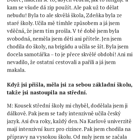
kam se všude dá zip použít. Ale pak už to dělat
nebudu! Byla to ale skvělá škola, Zdeňka byla ze
staré školy. Učila mě tímhle způsobem a já jsem
vděčná, že jsem tím prošla. V té době jsem byla
svobodná, neměla jsem děti ani přítele. Jen jsem
chodila do školy, na brigádu a učila se šít. Byla jsem
docela samotářka – to je přece skvělé období! Ani mi
nevadilo, že ostatní cestovali a pařili a já jsem
makala.
Když jsi přišla, měla jsi za sebou základní školu,
takže jsi nastoupila na střední.
M: Kousek střední školy mi chyběl, dodělala jsem ji
dálkově. Pak jsem se tady intenzivně učila český
jazyk. Asi dva roky, každý den. Na Karlově univerzitě
mají intenzivní kurz pro cizince. Pak jsem chodila na
přípravy na vysokou školu. Od nuly jsem se začala