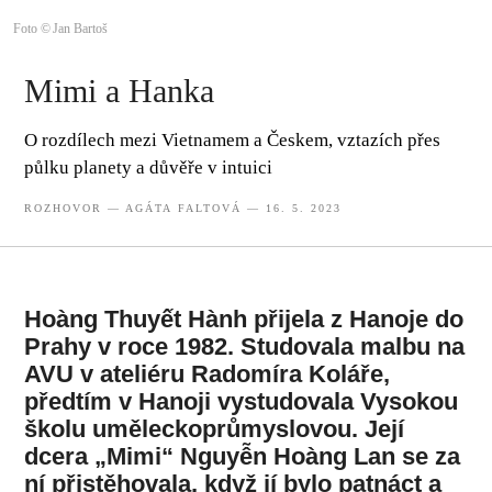
Foto © Jan Bartoš
Mimi a Hanka
O rozdílech mezi Vietnamem a Českem, vztazích přes
půlku planety a důvěře v intuici
ROZHOVOR
—
AGÁTA FALTOVÁ
— 16. 5. 2023
Hoàng Thuyết Hành přijela z Hanoje do
Prahy v roce 1982. Studovala malbu na
AVU v ateliéru Radomíra Koláře,
předtím v Hanoji vystudovala Vysokou
školu uměleckoprůmyslovou. Její
dcera „Mimi“ Nguyễn Hoàng Lan se za
ní přistěhovala, když jí bylo patnáct a