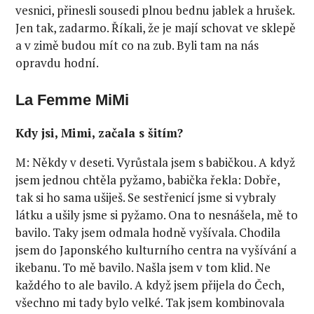
vesnici, přinesli sousedi plnou bednu jablek a hrušek.
Jen tak, zadarmo. Říkali, že je mají schovat ve sklepě
a v zimě budou mít co na zub. Byli tam na nás
opravdu hodní.
La Femme MiMi
Kdy jsi, Mimi, začala s šitím?
M: Někdy v deseti. Vyrůstala jsem s babičkou. A když
jsem jednou chtěla pyžamo, babička řekla: Dobře,
tak si ho sama ušiješ. Se sestřenicí jsme si vybraly
látku a ušily jsme si pyžamo. Ona to nesnášela, mě to
bavilo. Taky jsem odmala hodně vyšívala. Chodila
jsem do Japonského kulturního centra na vyšívání a
ikebanu. To mě bavilo. Našla jsem v tom klid. Ne
každého to ale bavilo. A když jsem přijela do Čech,
všechno mi tady bylo velké. Tak jsem kombinovala