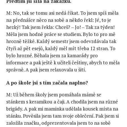
Předtím jsi šila na zakázku.
M: No, tak se tomu asi nedá říkat. To jsem spíš měla
na přednášce něco na sobě a někdo řekl: Jé, to je
hezký! Tak jsem řekla: Chceš? – Jo! – Tak za týden!
Měla jsem hodně práce se studiem. Bylo to pro mě
hrozně těžké. Každý semestr jsem odevzdávala tak
čtyři až pět esejů, každý měl mít třeba 12 stran. To
bylo hrozné. Běhala jsem za kamarády pro
informace a pak ještě k učiteli češtiny, abych to měla
správně. A pak jsem relaxovala u šití.
A po škole jsi s tím začala naplno?
M: Už během školy jsem pomáhala mámě se
stánkem s keramikou a čaji. A chodila jsem na různé
brigády. A pak mi maminka udělala kousek místa na
stánku. Pověsila jsem tam svoje oblečení. Pak jsem si
založila značku, odprezentovala jsem to na sobě