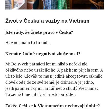
Život v Česku a vazby na Vietnam
Jste rády, že žijete právě v Česku?
H: Ano, mám to tu ráda.
Nemáte žádné negativní zkušenosti?
M: Do svých patnácti let mi nikdo neřekl nic
ošklivého nebo urážejícího. A pak jsem přijela sem. A
už to jelo. Člověk to musí jedině akceptovat. Jakmile
člověk odejde ze své země, je cizinec. A je jedno,
jestli jsi americký miliardář nebo chudý Vietnamec.
Ta země ti nepatří, jsi prostě outsider.
Takže Češi se k Vietnamcům nechovají dobře?