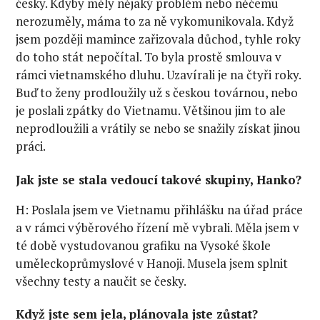
česky. Kdyby měly nějaký problém nebo něčemu
nerozuměly, máma to za ně vykomunikovala. Když
jsem později mamince zařizovala důchod, tyhle roky
do toho stát nepočítal. To byla prostě smlouva v
rámci vietnamského dluhu. Uzavírali je na čtyři roky.
Buď to ženy prodloužily už s českou továrnou, nebo
je poslali zpátky do Vietnamu. Většinou jim to ale
neprodloužili a vrátily se nebo se snažily získat jinou
práci.
Jak jste se stala vedoucí takové skupiny, Hanko?
H: Poslala jsem ve Vietnamu přihlášku na úřad práce
a v rámci výběrového řízení mě vybrali. Měla jsem v
té době vystudovanou grafiku na Vysoké škole
uměleckoprůmyslové v Hanoji. Musela jsem splnit
všechny testy a naučit se česky.
Když jste sem jela, plánovala jste zůstat?