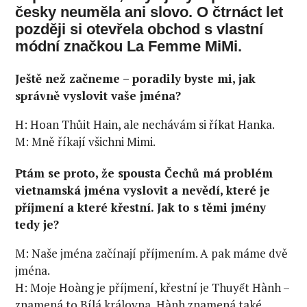
česky neuměla ani slovo. O čtrnáct let
později si otevřela obchod s vlastní
módní značkou La Femme MiMi.
Ještě než začneme – poradily byste mi, jak
VITAL
správně vyslovit vaše jména?
H: Hoan Thůit Hain, ale nechávám si říkat Hanka.
M: Mně říkají všichni Mimi.
Ptám se proto, že spousta Čechů má problém
vietnamská jména vyslovit a nevědí, které je
příjmení a které křestní. Jak to s těmi jmény
tedy je?
M: Naše jména začínají příjmením. A pak máme dvě
jména.
H: Moje Hoàng je příjmení, křestní je Thuyết Hành –
znamená to Bílá královna, Hành znamená také