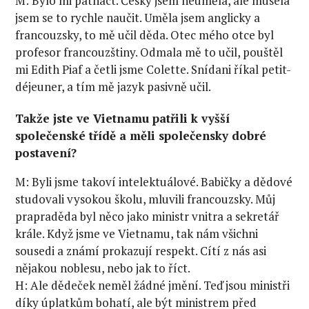
M: Bylo mi patnáct. Česky jsem neuměla, ale musela
jsem se to rychle naučit. Uměla jsem anglicky a
francouzsky, to mě učil děda. Otec mého otce byl
profesor francouzštiny. Odmala mě to učil, pouštěl
mi Edith Piaf a četli jsme Colette. Snídani říkal petit-
déjeuner, a tím mě jazyk pasivně učil.
Takže jste ve Vietnamu patřili k vyšší
společenské třídě a měli společensky dobré
postavení?
M: Byli jsme takoví intelektuálové. Babičky a dědové
studovali vysokou školu, mluvili francouzsky. Můj
prapraděda byl něco jako ministr vnitra a sekretář
krále. Když jsme ve Vietnamu, tak nám všichni
sousedi a známí prokazují respekt. Cítí z nás asi
nějakou noblesu, nebo jak to říct.
H: Ale dědeček neměl žádné jmění. Teď jsou ministři
díky úplatkům bohatí, ale být ministrem před