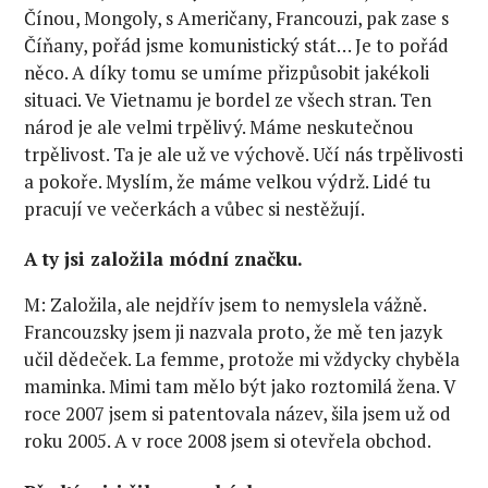
Čínou, Mongoly, s Američany, Francouzi, pak zase s
Číňany, pořád jsme komunistický stát… Je to pořád
něco. A díky tomu se umíme přizpůsobit jakékoli
situaci. Ve Vietnamu je bordel ze všech stran. Ten
národ je ale velmi trpělivý. Máme neskutečnou
trpělivost. Ta je ale už ve výchově. Učí nás trpělivosti
a pokoře. Myslím, že máme velkou výdrž. Lidé tu
pracují ve večerkách a vůbec si nestěžují.
A ty jsi založila módní značku.
M: Založila, ale nejdřív jsem to nemyslela vážně.
Francouzsky jsem ji nazvala proto, že mě ten jazyk
učil dědeček. La femme, protože mi vždycky chyběla
maminka. Mimi tam mělo být jako roztomilá žena. V
roce 2007 jsem si patentovala název, šila jsem už od
roku 2005. A v roce 2008 jsem si otevřela obchod.