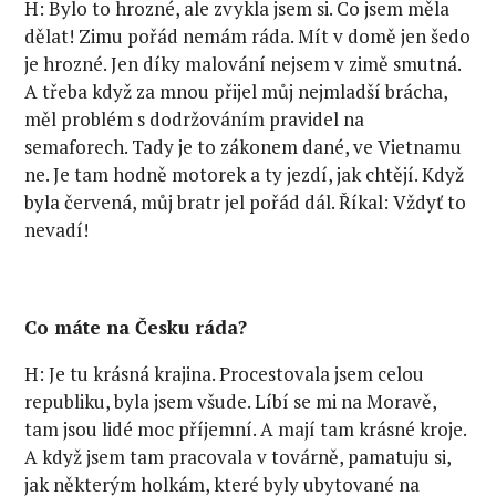
H: Bylo to hrozné, ale zvykla jsem si. Co jsem měla
dělat! Zimu pořád nemám ráda. Mít v domě jen šedo
je hrozné. Jen díky malování nejsem v zimě smutná.
A třeba když za mnou přijel můj nejmladší brácha,
měl problém s dodržováním pravidel na
semaforech. Tady je to zákonem dané, ve Vietnamu
ne. Je tam hodně motorek a ty jezdí, jak chtějí. Když
byla červená, můj bratr jel pořád dál. Říkal: Vždyť to
nevadí!
Co máte na Česku ráda?
H: Je tu krásná krajina. Procestovala jsem celou
republiku, byla jsem všude. Líbí se mi na Moravě,
tam jsou lidé moc příjemní. A mají tam krásné kroje.
A když jsem tam pracovala v továrně, pamatuju si,
jak některým holkám, které byly ubytované na