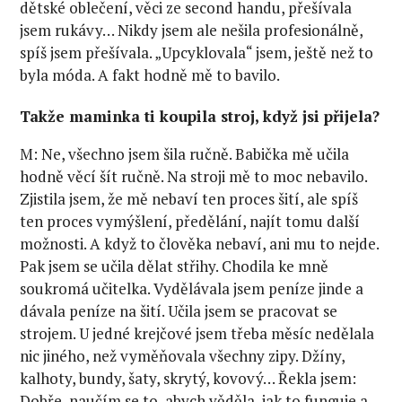
dětské oblečení, věci ze second handu, přešívala
jsem rukávy… Nikdy jsem ale nešila profesionálně,
spíš jsem přešívala. „Upcyklovala“ jsem, ještě než to
byla móda. A fakt hodně mě to bavilo.
Takže maminka ti koupila stroj, když jsi přijela?
M: Ne, všechno jsem šila ručně. Babička mě učila
hodně věcí šít ručně. Na stroji mě to moc nebavilo.
Zjistila jsem, že mě nebaví ten proces šití, ale spíš
ten proces vymýšlení, předělání, najít tomu další
možnosti. A když to člověka nebaví, ani mu to nejde.
Pak jsem se učila dělat střihy. Chodila ke mně
soukromá učitelka. Vydělávala jsem peníze jinde a
dávala peníze na šití. Učila jsem se pracovat se
strojem. U jedné krejčové jsem třeba měsíc nedělala
nic jiného, než vyměňovala všechny zipy. Džíny,
kalhoty, bundy, šaty, skrytý, kovový… Řekla jsem:
Dobře, naučím se to, abych věděla, jak to funguje a