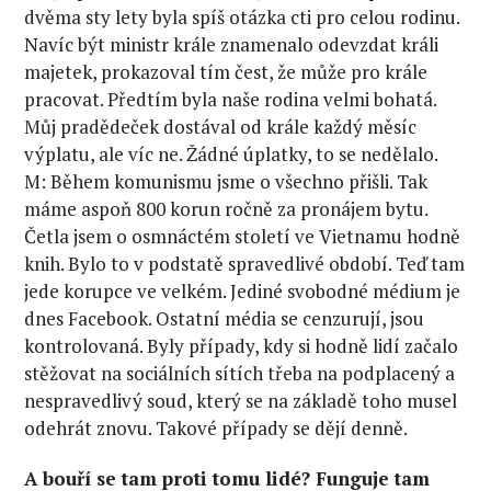
dvěma sty lety byla spíš otázka cti pro celou rodinu.
Navíc být ministr krále znamenalo odevzdat králi
majetek, prokazoval tím čest, že může pro krále
pracovat. Předtím byla naše rodina velmi bohatá.
Můj pradědeček dostával od krále každý měsíc
výplatu, ale víc ne. Žádné úplatky, to se nedělalo.
M: Během komunismu jsme o všechno přišli. Tak
máme aspoň 800 korun ročně za pronájem bytu.
Četla jsem o osmnáctém století ve Vietnamu hodně
knih. Bylo to v podstatě spravedlivé období. Teď tam
jede korupce ve velkém. Jediné svobodné médium je
dnes Facebook. Ostatní média se cenzurují, jsou
kontrolovaná. Byly případy, kdy si hodně lidí začalo
stěžovat na sociálních sítích třeba na podplacený a
nespravedlivý soud, který se na základě toho musel
odehrát znovu. Takové případy se dějí denně.
A bouří se tam proti tomu lidé? Funguje tam