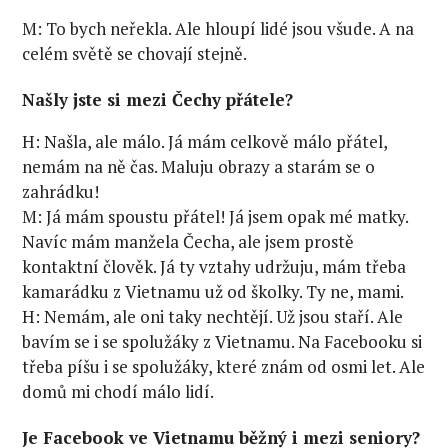
M: To bych neřekla. Ale hloupí lidé jsou všude. A na
celém světě se chovají stejně.
Našly jste si mezi Čechy přátele?
H: Našla, ale málo. Já mám celkově málo přátel,
nemám na ně čas. Maluju obrazy a starám se o
zahrádku!
M: Já mám spoustu přátel! Já jsem opak mé matky.
Navíc mám manžela Čecha, ale jsem prostě
kontaktní člověk. Já ty vztahy udržuju, mám třeba
kamarádku z Vietnamu už od školky. Ty ne, mami.
H: Nemám, ale oni taky nechtějí. Už jsou staří. Ale
bavím se i se spolužáky z Vietnamu. Na Facebooku si
třeba píšu i se spolužáky, které znám od osmi let. Ale
domů mi chodí málo lidí.
Je Facebook ve Vietnamu běžný i mezi seniory?