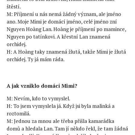
štěstí.
M: Příjmení u nás nemá žádný význam, ale jméno
ano. Moje Mimi je domácí jméno, celé jméno zní
Nguyen Hoàng Lan. Hoàng je příjmení po mamince,
Nguyen po tatínkovi. A křestní Lan znamená
orchidej.
H: A Hoàng taky znamená žlutá, takže Mimi je žlutá
orchidej. Ty já mám ráda.
A jak vzniklo domácí Mimi?
M: Nevím, kdo to vymyslel.
H: To jsem vymyslela já. Když jsi byla malinká a
roztomilá.
M: Jednou za mnou ale třeba přišla kamarádka
domů a hledala Lan. Tam jí někdo řekl, že tam žádná