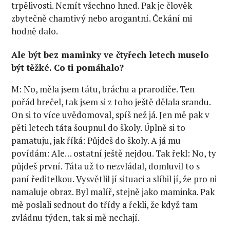
trpělivosti. Nemít všechno hned. Pak je člověk
zbytečně chamtivý nebo arogantní. Čekání mi
hodně dalo.
Ale být bez maminky ve čtyřech letech muselo
být těžké. Co ti pomáhalo?
M: No, měla jsem tátu, bráchu a prarodiče. Ten
pořád brečel, tak jsem si z toho ještě dělala srandu.
On si to více uvědomoval, spíš než já. Jen mě pak v
pěti letech táta šoupnul do školy. Úplně si to
pamatuju, jak říká: Půjdeš do školy. A já mu
povídám: Ale… ostatní ještě nejdou. Tak řekl: No, ty
půjdeš první. Táta už to nezvládal, domluvil to s
paní ředitelkou. Vysvětlil jí situaci a slíbil jí, že pro ni
namaluje obraz. Byl malíř, stejně jako maminka. Pak
mě poslali sednout do třídy a řekli, že když tam
zvládnu týden, tak si mě nechají.