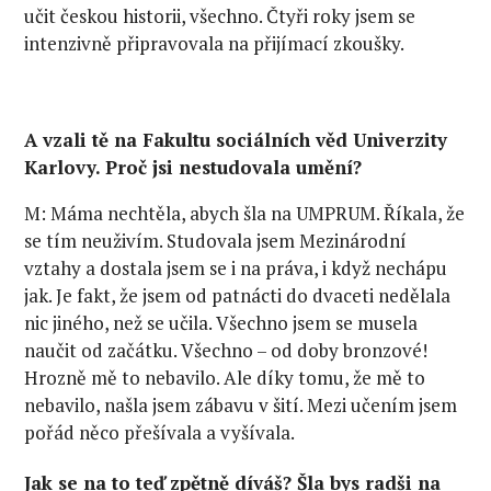
učit českou historii, všechno. Čtyři roky jsem se
intenzivně připravovala na přijímací zkoušky.
A vzali tě na Fakultu sociálních věd Univerzity
Karlovy. Proč jsi nestudovala umění?
M: Máma nechtěla, abych šla na UMPRUM. Říkala, že
se tím neuživím. Studovala jsem Mezinárodní
vztahy a dostala jsem se i na práva, i když nechápu
jak. Je fakt, že jsem od patnácti do dvaceti nedělala
nic jiného, než se učila. Všechno jsem se musela
naučit od začátku. Všechno – od doby bronzové!
Hrozně mě to nebavilo. Ale díky tomu, že mě to
nebavilo, našla jsem zábavu v šití. Mezi učením jsem
pořád něco přešívala a vyšívala.
Jak se na to teď zpětně díváš? Šla bys radši na