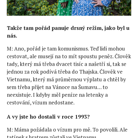
Takže tam pořád panuje drsný režim, jako byl u
nás.
M: Ano, pořád je tam komunismus. Teď lidi mohou
cestovat, ale musejí na to mít spoustu peněz. Člověk
tady, který má třeba dvacet tisíc a našetří si, tak se
jednou za rok podívá třeba do Thajska. Člověk ve
Vietnamu, který má průměrnou výplatu a chtěl by
sem třeba přijet na Vánoce na Šumavu… to
neexistuje. I kdyby měl peníze na letenky a
cestování, vízum nedostane.
A vy jste ho dostali v roce 1993?
M: Máma požádala o vízum pro mě. To povolili. Ale
tatínek s bratrem zůstali ve Vietnamu.