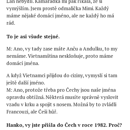
Lan nebydlí. Kamarádka mi pak říkala, že si
vymýšlím. Jsem prostě odmalička Mimi. Každý
máme nějaké domácí jméno, ale ne každý ho má
rád.
To je asi všude stejné.
M: Ano, vy tady zase máte Anču a Andulku, to my
nemáme. Vietnamština neskloňuje, proto máme
domácí jména.
A když Vietnamci přijdou do ciziny, vymyslí si tam
ještě další jméno.
M: Ano, protože třeba pro Čechy jsou naše jména
opravdu obtížná. Některá musíte správně vyslovit
vzadu v krku a spojit s nosem. Možná by to zvládli
Francouzi, ale Češi hůř.
Hanko, vy jste přišla do Čech v roce 1982. Proč?