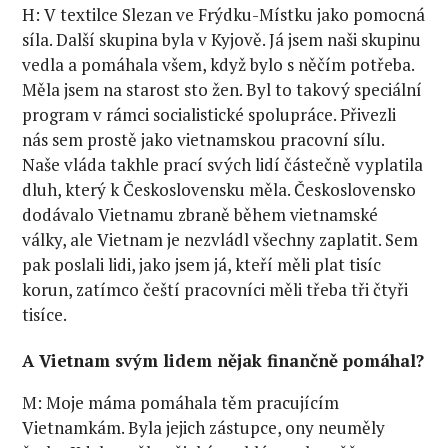
H: V textilce Slezan ve Frýdku-Místku jako pomocná
síla. Další skupina byla v Kyjově. Já jsem naši skupinu
vedla a pomáhala všem, když bylo s něčím potřeba.
Měla jsem na starost sto žen. Byl to takový speciální
program v rámci socialistické spolupráce. Přivezli
nás sem prostě jako vietnamskou pracovní sílu.
Naše vláda takhle prací svých lidí částečně vyplatila
dluh, který k Československu měla. Československo
dodávalo Vietnamu zbraně během vietnamské
války, ale Vietnam je nezvládl všechny zaplatit. Sem
pak poslali lidi, jako jsem já, kteří měli plat tisíc
korun, zatímco čeští pracovníci měli třeba tři čtyři
tisíce.
A Vietnam svým lidem nějak finančně pomáhal?
M: Moje máma pomáhala těm pracujícím
Vietnamkám. Byla jejich zástupce, ony neuměly