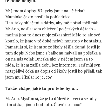
té době nebylo.
M: Jenom dopisy. Vždycky jsme na ně čekali.
Maminka často posílala pohlednice.
H: A taky oblečení a dárky, aby mě pořád měli rádi.
M: Ano, nosila jsem oblečení po českých dětech –
možná jsou to dnes moje zákaznice! Mělo to ale své
kouzlo, že jsme v té době nebyli nonstop v kontaktu.
Pamatuju si, že jsem se ze školy těšila domů, jestli je
tam dopis. Nebo jsme z balkonu mávali na pošťáka a
on na nás volal: Dneska nic! V něčem jsem za to
ráda, že jsem zažila dobu bez internetu. Teď můj syn
netrpělivě čeká na dopis od školy, jestli ho přijali, tak
jsem mu říkala: To je, co?
Takže chápe, jaké to pro tebe bylo…
M: Ano. Myslím si, že je to důležité – věci a vztahy
tím získají jinou hodnotu. Člověk se naučí