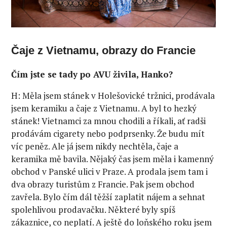
Čaje z Vietnamu, obrazy do Francie
Čím jste se tady po AVU živila, Hanko?
H: Měla jsem stánek v Holešovické tržnici, prodávala
jsem keramiku a čaje z Vietnamu. A byl to hezký
stánek! Vietnamci za mnou chodili a říkali, ať radši
prodávám cigarety nebo podprsenky. Že budu mít
víc peněz. Ale já jsem nikdy nechtěla, čaje a
keramika mě bavila. Nějaký čas jsem měla i kamenný
obchod v Panské ulici v Praze. A prodala jsem tam i
dva obrazy turistům z Francie. Pak jsem obchod
zavřela. Bylo čím dál těžší zaplatit nájem a sehnat
spolehlivou prodavačku. Některé byly spíš
zákaznice, co neplatí. A ještě do loňského roku jsem