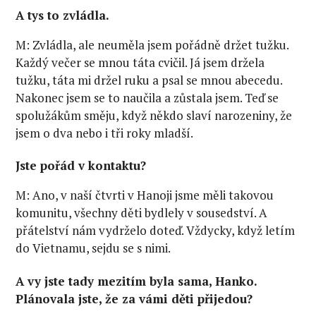
A tys to zvládla.
M: Zvládla, ale neuměla jsem pořádně držet tužku.
Každý večer se mnou táta cvičil. Já jsem držela
tužku, táta mi držel ruku a psal se mnou abecedu.
Nakonec jsem se to naučila a zůstala jsem. Teď se
spolužákům směju, když někdo slaví narozeniny, že
jsem o dva nebo i tři roky mladší.
Jste pořád v kontaktu?
M: Ano, v naší čtvrti v Hanoji jsme měli takovou
komunitu, všechny děti bydlely v sousedství. A
přátelství nám vydrželo doteď. Vždycky, když letím
do Vietnamu, sejdu se s nimi.
A vy jste tady mezitím byla sama, Hanko.
Plánovala jste, že za vámi děti přijedou?