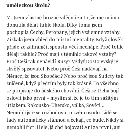
uměleckou školu?
M: Jsem vlastně hrozně vděčná za to, že mě máma
donutila dělat tuhle školu. Díky tomu jsem
pochopila Čechy, Evropany, jejich vzájemné vztahy.
Získala jsem vhled do místní mentality. Když člověk
přijde ze zahraničí, spoustu věcí nechápe. Proč tohle
dělají takhle? Proč mají s těmihle takové vztahy?
Proč Češi tak nenávidí Rusy? Vždyť Dostojevský je
skvělý spisovatel! Nebo proč Češi nadávají na
Němce, že jsou Skopčáci? Nebo proč jsou Sudety tak
zničené, když předtím byly tak krásné. To všechno
se propisuje do lidského chování. Češi se třeba bojí
oslovit jako první – myslím si, že je to tím zažitým
útlakem. Rakousko-Uhersko, válka, Sověti…
Nemohli jste se rozhodovat o svém osudu. Lidé se
tady automaticky stáhnou a čekají, co bude. Nikdy si
nemohli říct: Hele, já chci bojovat! Ani za první, ani