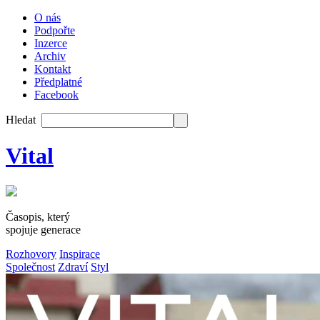
O nás
Podpořte
Inzerce
Archiv
Kontakt
Předplatné
Facebook
Hledat
Vital
Časopis, který
spojuje generace
Rozhovory
Inspirace
Společnost
Zdraví
Styl