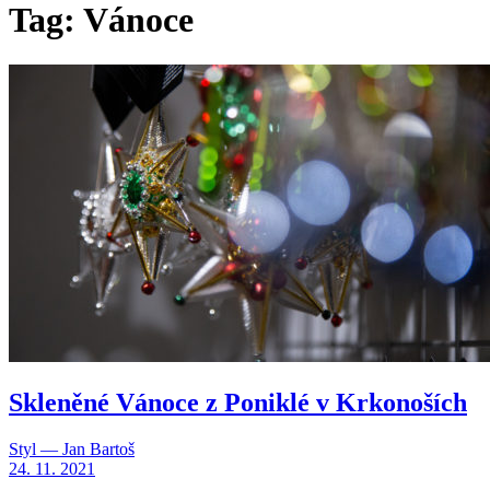
Tag: Vánoce
Skleněné Vánoce z Poniklé v Krkonoších
Styl — Jan Bartoš
24. 11. 2021