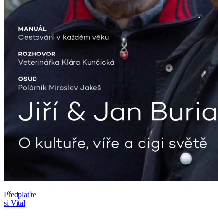
Předplaťte
si Vital