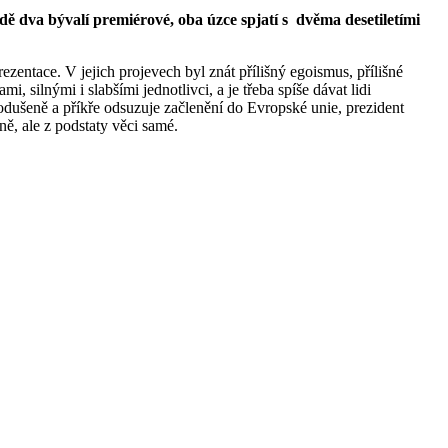
adě dva bývalí premiérové, oba úzce spjatí s dvěma desetiletími
ezentace. V jejich projevech byl znát přílišný egoismus, přílišné
silnými i slabšími jednotlivci, a je třeba spíše dávat lidi
nodušeně a příkře odsuzuje začlenění do Evropské unie, prezident
ě, ale z podstaty věci samé.