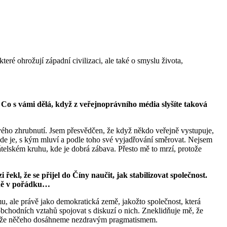
ré ohrožují západní civilizaci, ale také o smyslu života,
Co s vámi dělá, když z veřejnoprávního média slyšíte taková
kového zhrubnutí. Jsem přesvědčen, že když někdo veřejně vystupuje,
, kde je, s kým mluví a podle toho své vyjadřování směrovat. Nejsem
řátelském kruhu, kde je dobrá zábava. Přesto mě to mrzí, protože
řekl, že se přijel do Číny naučit, jak stabilizovat společnost.
plně v pořádku…
u, ale právě jako demokratická země, jakožto společnost, která
í obchodních vztahů spojovat s diskuzí o nich. Zneklidňuje mě, že
citu, že něčeho dosáhneme nezdravým pragmatismem.