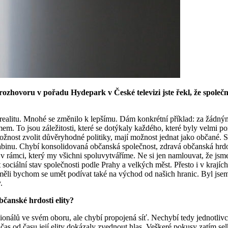
rozhovoru v pořadu Hydepark v České televizi jste řekl, že společ
realitu. Mnohé se změnilo k lepšímu. Dám konkrétní příklad: za žádným
imem. To jsou záležitosti, které se dotýkaly každého, které byly velmi 
možnost zvolit důvěryhodné politiky, mají možnost jednat jako občané. S
labinu. Chybí konsolidovaná občanská společnost, zdravá občanská hrd
t v rámci, který my všichni spoluvytváříme. Ne si jen namlouvat, že jsm
 sociální stav společnosti podle Prahy a velkých měst. Přesto i v krají
měli bychom se umět podívat také na východ od našich hranic. Byl jsem
.
čanské hrdosti elity?
ionálů ve svém oboru, ale chybí propojená síť. Nechybí tedy jednotlivc
 čas od času její elity dokázaly zvednout hlas. Veškeré pokusy zatím sel