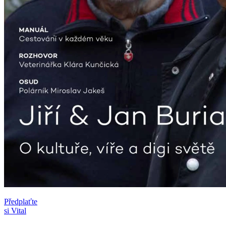
Předplaťte
si Vital