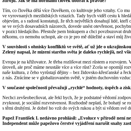
zdrojů. Jak se má normální člověk dobrat k pravdě?
Tím, co člověka dělá více člověkem, co kultivuje jeho vztahy. Co mu 
ve vyrovnaných mezilidských vztazích. Tady bych viděl cestu k hledá
objevům, a s radostí konstatuji, že těch největších dosahují lidé, kte
se ve svých dosavadních názorech, dovede unést otevřenost, pochybnost
v pozici hledajícího. Přestože jsem biskupem a chci povzbuzovat druhé 
někomu, co nemohu uchopit, ale co je pro mě důležité a staví můj ži
V souvislosti s ohnisky konfliktů ve světě, ať už jde o ukrajins
Zelený napsal, že mizení starého světa je daleko rychlejší, než v
Evropa je na křižovatce. Je třeba rozlišovat mezi růstem a rozvojem.
úroveň, ale proč máme neustále více a více růst? Zcela se opomíjí rozv
naše kultura, z čeho vyrůstají dějiny – bez židovsko-křesťanské a řecko-
z nás. Ztrácíme se v globalizovaném světě, v jistém duchovním vzduc
V současné společnosti převažují „rychlé“ hodnoty, úspěch a zis
Nechci zevšeobecňovat, ale řekl bych, že je podstatné vědomí zodpově
zvyknout, je sociální rozvrstvenost. Rozhodně neplatí, že bohatý se 
s těmi druhými. Je dobré ho vzít do svých rukou a být si vědom své dů
Papež František I. nedávno prohlásil: „Evoluce v přírodě není nek
Independent může papežovo čerstvé vyjádření narušit snahy zastá