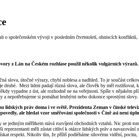
ce
společenském vývoji v posledním čtvrtstoletí, ohniscích konfliktů, kte
ory z Lán na Českém rozhlase použil několik vulgárních výrazů. 
točná slova, útočné výrazy, chybí noblesa a nadhled. To je součást cel
uje druhé. Mezi lidmi padají různá slova, ale člověk by měl rozlišovat
ě někdy vypadne z úst, ale rozhodně ne na veřejnosti. Spíše v nějakém p
ty a nepotřebujeme si pomáhat hrubými nebo dokonce sprostými slovy.
u lidských práv doma i ve světě. Prezidenta Zeman v čínské televizi 
nepovedly, ale hledat vzor směřování společnosti v Číně asi není ú
y se jediným měřítkem stává rozvíjení obchodních vztahů. Nic proti tom
ši reprezentanti měli zůstat citliví k otázce lidských práv a navazován
 získat respekt. Nikoliv tím, že příliš podléháme silovému vidění, po