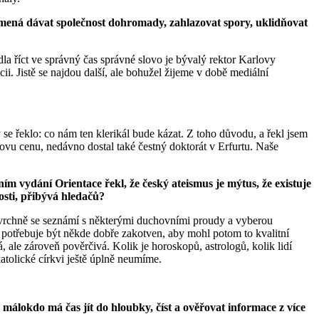
namená dávat společnost dohromady, zahlazovat spory, uklidňovat
edla říct ve správný čas správné slovo je bývalý rektor Karlovy
i. Jistě se najdou další, ale bohužel žijeme v době mediální
y se řeklo: co nám ten klerikál bude kázat. Z toho důvodu, a řekl jsem
novu cenu, nedávno dostal také čestný doktorát v Erfurtu. Naše
ím vydání Orientace řekl, že český ateismus je mýtus, že existuje
nosti, přibývá hledačů?
 povrchně se seznámí s některými duchovními proudy a vyberou
ěk potřebuje být někde dobře zakotven, aby mohl potom to kvalitní
ná, ale zároveň pověrčivá. Kolik je horoskopů, astrologů, kolik lidí
atolické církvi ještě úplně neumíme.
 málokdo má čas jít do hloubky, číst a ověřovat informace z více