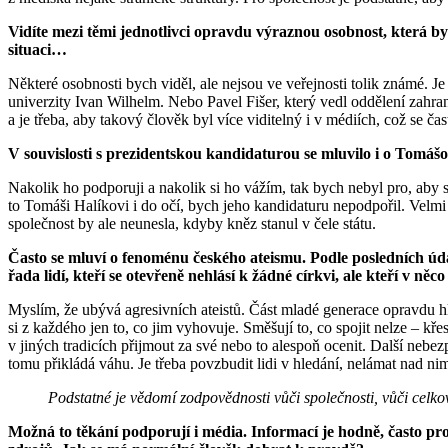
Vidíte mezi těmi jednotlivci opravdu výraznou osobnost, která b
situaci…
Některé osobnosti bych viděl, ale nejsou ve veřejnosti tolik známé. Je
univerzity Ivan Wilhelm. Nebo Pavel Fišer, který vedl oddělení zahran
a je třeba, aby takový člověk byl více viditelný i v médiích, což se čas
V souvislosti s prezidentskou kandidaturou se mluvilo i o Tomáš
Nakolik ho podporuji a nakolik si ho vážím, tak bych nebyl pro, aby se
to Tomáši Halíkovi i do očí, bych jeho kandidaturu nepodpořil. Velmi
společnost by ale neunesla, kdyby kněz stanul v čele státu.
Často se mluví o fenoménu českého ateismu. Podle posledních údajů
řada lidí, kteří se otevřeně nehlásí k žádné církvi, ale kteří v n
Myslím, že ubývá agresivních ateistů. Část mladé generace opravdu h
si z každého jen to, co jim vyhovuje. Směšují to, co spojit nelze – k
v jiných tradicích přijmout za své nebo to alespoň ocenit. Další nebezpe
tomu přikládá váhu. Je třeba povzbudit lidi v hledání, nelámat nad 
Podstatné je vědomí zodpovědnosti vůči společnosti, vůči celko
Možná to těkání podporují i média. Informací je hodně, často prot