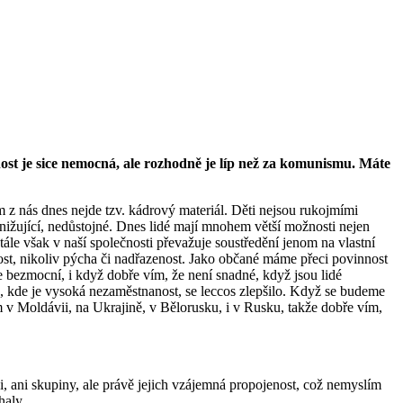
nost je sice nemocná, ale rozhodně je líp než za komunismu. Máte
 z nás dnes nejde tzv. kádrový materiál. Děti nejsou rukojmími
ponižující, nedůstojné. Dnes lidé mají mnohem větší možnosti nejen
tále však v naší společnosti převažuje soustředění jenom na vlastní
ost, nikoliv pýcha či nadřazenost. Jako občané máme přeci povinnost
e bezmocní, i když dobře vím, že není snadné, když jsou lidé
ch, kde je vysoká nezaměstnanost, se leccos zlepšilo. Když se budeme
 v Moldávii, na Ukrajině, v Bělorusku, i v Rusku, takže dobře vím,
i, ani skupiny, ale právě jejich vzájemná propojenost, což nemyslím
haly.