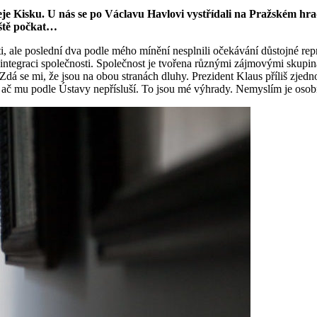
dreje Kisku. U nás se po Václavu Havlovi vystřídali na Pražském hr
eště počkat…
sti, ale poslední dva podle mého mínění nesplnili očekávání důstojné repr
graci společnosti. Společnost je tvořena různými zájmovými skupinami, 
Zdá se mi, že jsou na obou stranách dluhy. Prezident Klaus příliš zjed
ač mu podle Ústavy nepřísluší. To jsou mé výhrady. Nemyslím je osobn