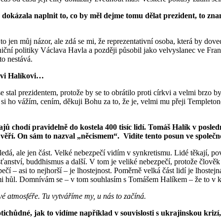
y dokázala naplnit to, co by měl dejme tomu dělat prezident, to z
 to jen můj názor, ale zdá se mi, že reprezentativní osoba, která by dov
iční politiky Václava Havla a později působil jako velvyslanec ve Franci
to nestává.
ovi Halíkovi…
 stal prezidentem, protože by se to obrátilo proti církvi a velmi brzo b
 si ho vážím, cením, děkuji Bohu za to, že je, velmi mu přeji Templeto
 chodí pravidelně do kostela 400 tisíc lidí. Tomáš Halík v posledn
ěco věří. On sám to nazval „něcismem“. Vidíte tento posun ve společ
ledá, ale jen část. Velké nebezpečí vidím v synkretismu. Lidé těkají,
řesťanství, buddhismus a další. V tom je veliké nebezpečí, protože člov
čí – asi to nejhorší – je lhostejnost. Poměrně velká část lidí je lhostej
nimi hůl. Domnívám se – v tom souhlasím s Tomášem Halíkem – že to v k
vé atmosféře. Tu vytváříme my, u nás to začíná.
ichůdné, jak to vidíme například v souvislosti s ukrajinskou krizí,