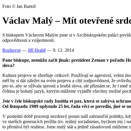
Foto © Jan Bartoš
Václav Malý – Mít otevřené srd
S biskupem Václavem Malým jsme si v Arcibiskupském paláci povídali o 
odpovědnosti a vzájemnosti.
Rozhovor
—
Jiří Hrabě
— 9. 12. 2014
Pane biskupe, nemůžu začít jinak: prezident Zeman v pořadu Hov
slova?
Kultura projevu se zhoršuje celkově. Používají se agresivní, velmi ú
měl by si dát záležet na svém projevu a cítit zodpovědnost, že ovlivň
pro to, aby se užívala sprostá a hrubá slova, ale přiznám se, že i mn
čeština je bohatý jazyk, kterým můžeme vyjádřit všechny možné poci
Jste v čele biskupské rady Iustitia et pax, která se zabývá ochrano
Od listopadu 1989 uplynulo 25 let, řada věcí se povedla, jiné se 
V poslední době pozoruji nezdravý posun naší zahraniční politiky, kd
ve starších generacích prožila tzv. reálný socialismus, bychom my i na
to přestává být realitou. Jsme malý stát a jedině zásadovostí můžeme