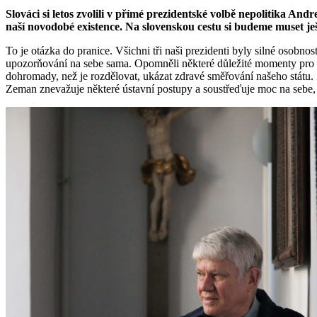
Slováci si letos zvolili v přímé prezidentské volbě nepolitika An
naší novodobé existence. Na slovenskou cestu si budeme muset j
To je otázka do pranice. Všichni tři naši prezidenti byly silné osobno
upozorňování na sebe sama. Opomněli některé důležité momenty pro inte
dohromady, než je rozdělovat, ukázat zdravé směřování našeho státu. 
Zeman znevažuje některé ústavní postupy a soustřeďuje moc na sebe, 