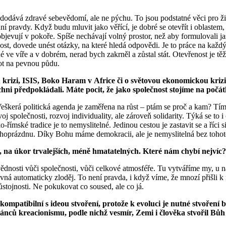
dodává zdravé sebevědomí, ale ne pýchu. To jsou podstatné věci pro ži
ní pravdy. Když budu mluvit jako věřící, je dobré se otevřít i oblast
ří objevují v pokoře. Spíše nechávají volný prostor, než aby formulovali
, dovede unést otázky, na které hledá odpovědi. Je to práce na každý d
ve víře a v dobrém, nerad bych zakrněl a zůstal stát. Otevřenost je těžká
vot na pevnou půdu.
kou krizi, ISIS, Boko Haram v Africe či o světovou ekonomickou kri
šichni předpokládali. Máte pocit, že jako společnost stojíme na poč
 Veškerá politická agenda je zaměřena na růst – ptám se proč a kam? T
oj společnosti, rozvoj individuality, ale zároveň solidarity. Týká se to
římské tradice je to nemyslitelné. Jedinou cestou je zastavit se a říci si
hoprázdnu. Díky Bohu máme demokracii, ale je nemyslitelná bez tohoto p
k, na úkor trvalejších, méně hmatatelných. Které nám chybí nejvíc?
dnosti vůči společnosti, vůči celkové atmosféře. Tu vytváříme my, u ná
rovná automaticky zloděj. To není pravda, i když víme, že mnozí přišl
stojnosti. Ne pokukovat co soused, ale co já.
ompatibilní s ideou stvoření, protože k evoluci je nutné stvoření 
nců kreacionismu, podle nichž vesmír, Zemi i člověka stvořil Bůh