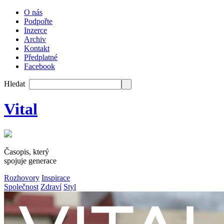
O nás
Podpořte
Inzerce
Archiv
Kontakt
Předplatné
Facebook
Hledat
Vital
Časopis, který
spojuje generace
Rozhovory
Inspirace
Společnost
Zdraví
Styl