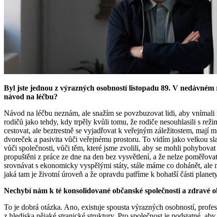
Byl jste jednou z výrazných osobností listopadu 89. V nedávném 
návod na léčbu?
Návod na léčbu neznám, ale snažím se povzbuzovat lidi, aby vnímali 
rodičů jako tehdy, kdy trpěly kvůli tomu, že rodiče nesouhlasili s rež
cestovat, ale beztrestně se vyjadřovat k veřejným záležitostem, mají 
dvoreček a pasivita vůči veřejnému prostoru. To vidím jako velkou s
vůči společnosti, vůči těm, které jsme zvolili, aby se mohli pohybova
propuštěni z práce ze dne na den bez vysvětlení, a že nelze poměřovat
srovnávat s ekonomicky vyspělými státy, stále máme co dohánět, ale 
jaká tam je životní úroveň a že opravdu patříme k bohatší části planety
Nechybí nám k té konsolidované občanské společnosti a zdravé ob
To je dobrá otázka. Ano, existuje spousta výrazných osobností, profes
z hlediska nějaké stranické struktury. Pro společnost je podstatné, aby