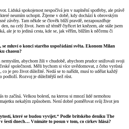
vot. Lidská spokojenost nespočívá jen v naplnění spotřeby, ale právě
em, které neumím uchopit. Žijeme v době, kdy dochází k obrovským
 jasné závěry. Tam někde se člověk blíží pravdě, nezapouzdřuje
en, na celý život. Jsem už téměř čtyřicet let knězem, ale stále jsem
, ale je to jediná cesta, kde se, jak věřím, blížím k něčemu či
zi, se mluví o konci starého uspořádání světa. Ekonom Milan
átku chaosu?
ím nemyslím, abychom žili v chudobě, abychom prudce snižovali svoji
 i české společnosti. Měli bychom si více uvědomovat, z čeho vyrůstá
, co je pro život důležité. Nedá se to nařídit, musí to udělat každý
odloží. Rozvoj je důležitější než růst.
s to začíná. Velkou bolestí, na kterou si mnozí lidé nemohou
i k majetku nekalým způsobem. Není dobré poměřovat svůj život jen
bytostí, které se budou vyvíjet.“ Podle britského deníku The
 v šesti dnech… Vnímáte to posun v tom, co církev hlásá?