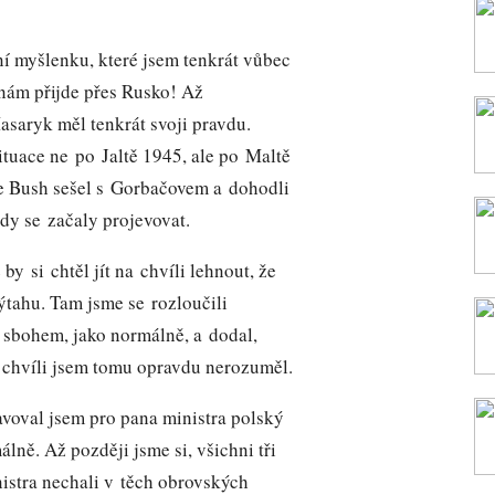
í myšlenku, které jsem tenkrát vůbec
 nám přijde přes Rusko! Až
asaryk měl tenkrát svoji pravdu.
ituace ne po Jaltě 1945, ale po Maltě
e Bush sešel s Gorbačovem a dohodli
ody se začaly projevovat.
 by si chtěl jít na chvíli lehnout, že
tahu. Tam jsme se rozloučili
sbohem, jako normálně, a dodal,
é chvíli jsem tomu opravdu nerozuměl.
avoval jsem pro pana ministra polský
lně. Až později jsme si, všichni tři
nistra nechali v těch obrovských