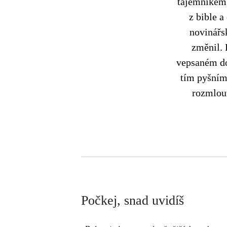
tajemníkem 
z bible a
novinářsk
změnil. 
vepsaném do
tím pyšním,
rozmlouv
Počkej, snad uvidíš