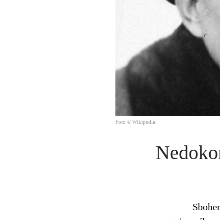
Foto © Wikipedia
Nedokon
Sbohem