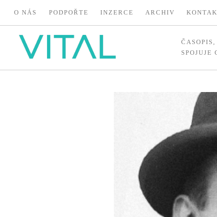
O NÁS
PODPOŘTE
INZERCE
ARCHIV
KONTA
ČASOPIS
SPOJUJE