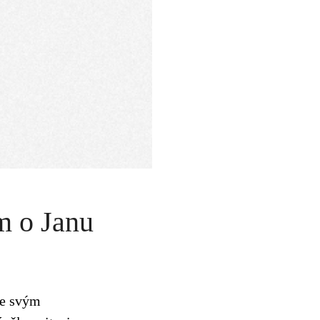
m o Janu
se svým