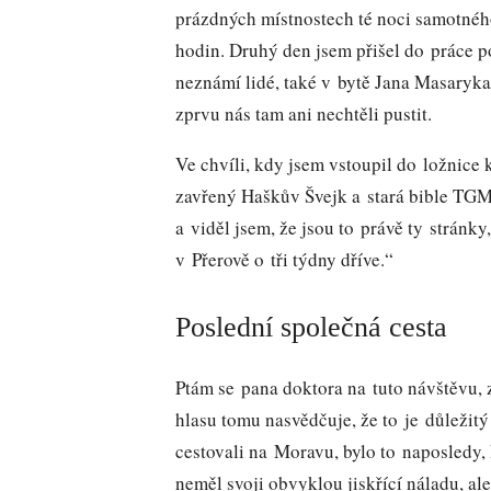
prázdných místnostech té noci samotného
hodin. Druhý den jsem přišel do práce p
neznámí lidé, také v bytě Jana Masaryka,
zprvu nás tam ani nechtěli pustit.
Ve chvíli, kdy jsem vstoupil do ložnice 
zavřený Haškův Švejk a stará bible TGM,
a viděl jsem, že jsou to právě ty stránky
v Přerově o tři týdny dříve.“
Poslední společná cesta
Ptám se pana doktora na tuto návštěvu, 
hlasu tomu nasvědčuje, že to je důležit
cestovali na Moravu, bylo to naposledy, 
neměl svoji obvyklou jiskřící náladu, al