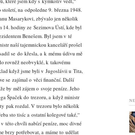
ů, které jsem kdy s kýmkoliv vedl,“
toletí, na odpoledne 9. března 1948.
Janu Masarykovi, zbývalo jen několik
em 14. hodiny ze Sezimova Ústí, kde byl
rezidentem Benešem. Byl jsem v té
nistr naší tajemnickou kanceláří prošel
osadil se do křesla, a k mému údivu mě
bylo rovněž neobvyklé, k takovému
klad když jsme byli v Jugoslávii u Tita,
e se zajímal o věci finanční. Další
 že by měl zájem o svoje peníze. Jeho
ga Špaček do trezoru, a když ministr
NE
 ty pak rozdal. V trezoru bylo několik
řeba sto tisíc a ostatní kolegové také,“
v této chvíli nabízí peníze, moc divné
eme brzy potřebovat, a máme to udělat