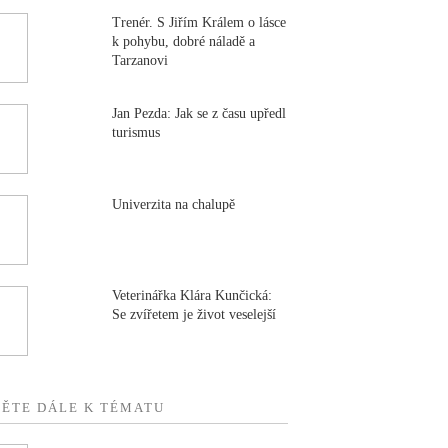
Trenér. S Jiřím Králem o lásce
k pohybu, dobré náladě a
Tarzanovi
Jan Pezda: Jak se z času upředl
turismus
Univerzita na chalupě
Veterinářka Klára Kunčická:
Se zvířetem je život veselejší
TĚTE DÁLE K TÉMATU