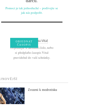
dárců.
Pomoci je tak jednoduché – podívejte se
jak nás podpořit.
OBJEDNAT
ČASOPIS
Objednejte si aktuální číslo, nebo
si předplaťte časopis Vital
pravidelně do vaší schránky.
JNOVĚJŠÍ
Zrozeni k modrotisku