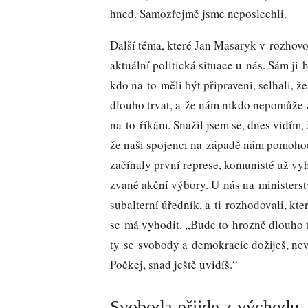
hned. Samozřejmě jsme neposlechli.
Další téma, které Jan Masaryk v rozhovo
aktuální politická situace u nás. Sám ji h
kdo na to měli být připraveni, selhali, ž
dlouho trvat, a že nám nikdo nepomůže z
na to říkám. Snažil jsem se, dnes vidím, 
že naši spojenci na západě nám pomohou
začínaly první represe, komunisté už vyh
zvané akční výbory. U nás na ministerst
subalterní úředník, a ti rozhodovali, kt
se má vyhodit. „Bude to hrozně dlouho t
ty se svobody a demokracie dožiješ, neví
Počkej, snad ještě uvidíš.“
Svoboda přijde z východu