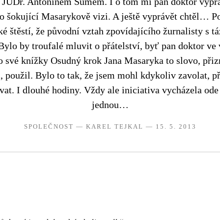
JUDr. Antonínem Sumem. I o tom mi pan doktor vypráv
 o šokující Masarykově vizi. A ještě vyprávět chtěl… 
é štěstí, že původní vztah zpovídajícího žurnalisty s 
Bylo by troufalé mluvit o přátelství, byť pan doktor ve
 své knížky Osudný krok Jana Masaryka to slovo, přiz
 použil. Bylo to tak, že jsem mohl kdykoliv zavolat, přij
at. I dlouhé hodiny. Vždy ale iniciativa vycházela od
jednou…
SPOLEČNOST
—
KAREL TEJKAL
— 15. 5. 2013