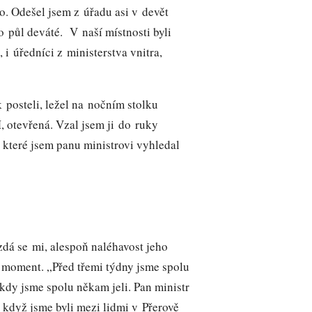
. Odešel jsem z úřadu asi v devět
o půl deváté. V naší místnosti byli
 i úředníci z ministerstva vnitra,
k posteli, ležel na nočním stolku
 otevřená. Vzal jsem ji do ruky
, které jsem panu ministrovi vyhledal
zdá se mi, alespoň naléhavost jeho
ý moment. „Před třemi týdny jsme spolu
kdy jsme spolu někam jeli. Pan ministr
e když jsme byli mezi lidmi v Přerově