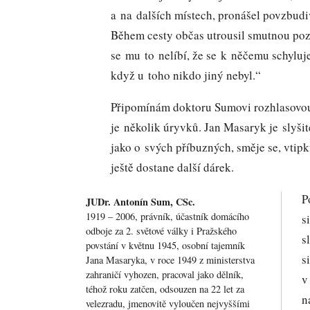
a na dalších místech, pronášel povzbudiv
Během cesty občas utrousil smutnou p
se mu to nelíbí, že se k něčemu schyluj
když u toho nikdo jiný nebyl.“
Připomínám doktoru Sumovi rozhlasovou 
je několik úryvků. Jan Masaryk je slyšit
jako o svých příbuzných, směje se, vtipk
ještě dostane další dárek.
P
JUDr. Antonín Sum, CSc.
1919 – 2006, právník, účastník domácího
s
odboje za 2. světové války i Pražského
s
povstání v květnu 1945, osobní tajemník
s
Jana Masaryka, v roce 1949 z ministerstva
zahraničí vyhozen, pracoval jako dělník,
v
téhož roku zatčen, odsouzen na 22 let za
n
velezradu, jmenovitě vyloučen nejvyššími