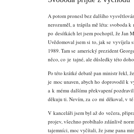
A potom pronesl bez dalšího vysvětlován
nerozuměl, a trápila mě léta: svoboda k
po desítkách let jsem pochopil, že Jan M
Uvědomoval jsem si to, jak se vyvíjela s
1989. Tam se americký prezident Georg
něco, co je tajné, ale důsledky této doh
Po této krátké debatě pan ministr řekl, že
je moc unaven, abych ho doprovodil k vý
a k mému dalšímu překvapení pozdravil 
děkuju ti. Nevím, za co mi děkoval, v t
V kanceláři jsem byl až do večera, připr
projev, všechno probíhalo zdánlivě normá
tajemníci, moc vyčítali, že jsme pana mi