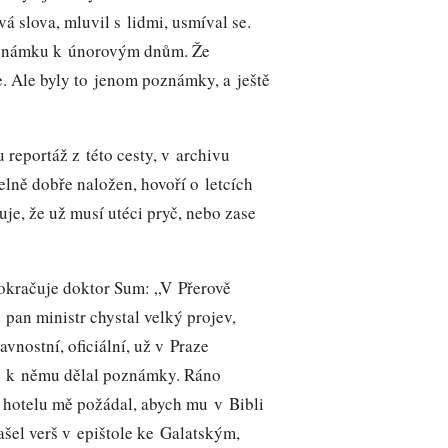
á slova, mluvil s lidmi, usmíval se.
oznámku k únorovým dnům. Že
e. Ale byly to jenom poznámky, a ještě
reportáž z této cesty, v archivu
elně dobře naložen, hovoří o letcích
uje, že už musí utéci pryč, nebo zase
okračuje doktor Sum: „V Přerově
i pan ministr chystal velký projev,
lavnostní, oficiální, už v Praze
i k němu dělal poznámky. Ráno
 hotelu mě požádal, abych mu v Bibli
ašel verš v epištole ke Galatským,