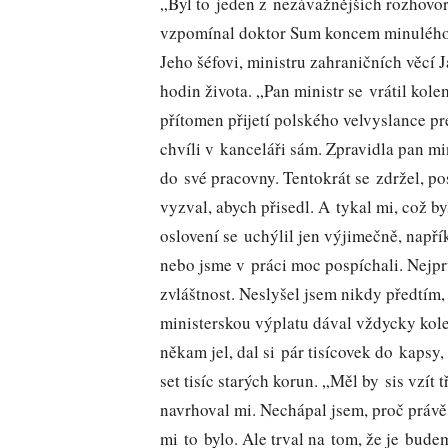
„Byl to jeden z nezávažnějších rozhovor
vzpomínal doktor Sum koncem minulého s
Jeho šéfovi, ministru zahraničních věcí 
hodin života. „Pan ministr se vrátil kol
přítomen přijetí polského velvyslance p
chvíli v kanceláři sám. Zpravidla pan mi
do své pracovny. Tentokrát se zdržel, p
vyzval, abych přisedl. A tykal mi, což 
oslovení se uchýlil jen výjimečně, napří
nebo jsme v práci moc pospíchali. Nejprv
zvláštnost. Neslyšel jsem nikdy předtím,
ministerskou výplatu dával vždycky kole
někam jel, dal si pár tisícovek do kapsy,
set tisíc starých korun. „Měl by sis vzít t
navrhoval mi. Nechápal jsem, proč právě 
mi to bylo. Ale trval na tom, že je bud