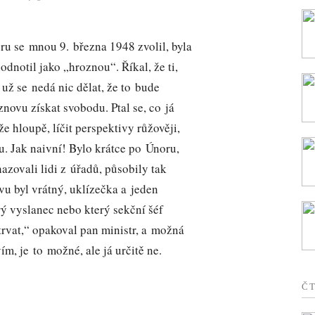
ru se mnou 9. března 1948 zvolil, byla
odnotil jako „hroznou“. Říkal, že ti,
e už se nedá nic dělat, že to bude
novu získat svobodu. Ptal se, co já
že hloupě, líčit perspektivy růžověji,
. Jak naivní! Bylo krátce po Únoru,
azovali lidi z úřadů, působily tak
vu byl vrátný, uklízečka a jeden
erý vyslanec nebo který sekční šéf
rvat,“ opakoval pan ministr, a možná
m, je to možné, ale já určitě ne.
Č