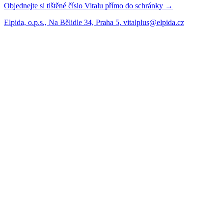
Objednejte si tištěné číslo Vitalu přímo do schránky →
Elpida, o.p.s., Na Bělidle 34, Praha 5, vitalplus@elpida.cz