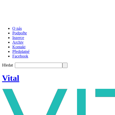
O nás
Podpořte
Inzerce
Archiv
Kontakt
Předplatné
Facebook
Hledat
Vital