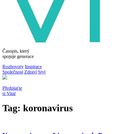
Časopis, který
spojuje generace
Rozhovory
Inspirace
Společnost
Zdraví
Styl
Předplaťte
si Vital
Tag: koronavirus