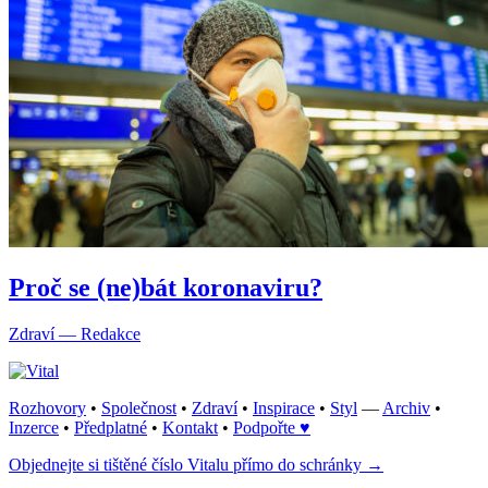
Proč se (ne)bát koronaviru?
Zdraví — Redakce
Rozhovory
•
Společnost
•
Zdraví
•
Inspirace
•
Styl
—
Archiv
•
Inzerce
•
Předplatné
•
Kontakt
•
Podpořte ♥
Objednejte si tištěné číslo Vitalu přímo do schránky →