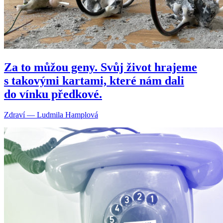
Za to můžou geny. Svůj život hrajeme
s takovými kartami, které nám dali
do vínku předkové.
Zdraví — Ludmila Hamplová