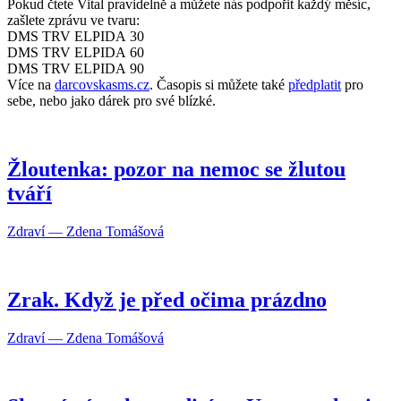
Pokud čtete Vital pravidelně a můžete nás podpořit každý měsíc,
zašlete zprávu ve tvaru:
DMS TRV ELPIDA 30
DMS TRV ELPIDA 60
DMS TRV ELPIDA 90
Více na
darcovskasms.cz
. Časopis si můžete také
předplatit
pro
sebe, nebo jako dárek pro své blízké.
Žloutenka: pozor na nemoc se žlutou
tváří
Zdraví — Zdena Tomášová
Zrak. Když je před očima prázdno
Zdraví — Zdena Tomášová