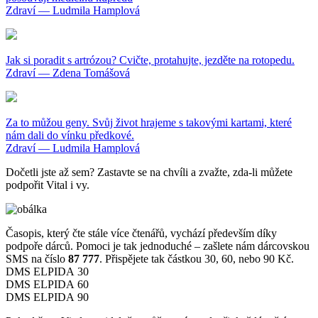
Zdraví — Ludmila Hamplová
Jak si poradit s artrózou? Cvičte, protahujte, jezděte na rotopedu.
Zdraví — Zdena Tomášová
Za to můžou geny. Svůj život hrajeme s takovými kartami, které
nám dali do vínku předkové.
Zdraví — Ludmila Hamplová
Dočetli jste až sem? Zastavte se na chvíli a zvažte, zda-li můžete
podpořit Vital i vy.
Časopis, který čte stále více čtenářů, vychází především díky
podpoře dárců. Pomoci je tak jednoduché – zašlete nám dárcovskou
SMS na číslo
87 777
. Přispějete tak částkou 30, 60, nebo 90 Kč.
DMS ELPIDA 30
DMS ELPIDA 60
DMS ELPIDA 90