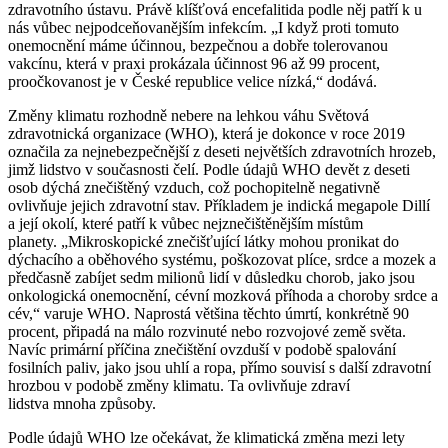
zdravotního ústavu. Právě klíšťová encefalitida podle něj patří k u
nás vůbec nejpodceňovanějším infekcím. „I když proti tomuto
onemocnění máme účinnou, bezpečnou a dobře tolerovanou
vakcínu, která v praxi prokázala účinnost 96 až 99 procent,
proočkovanost je v České republice velice nízká,“ dodává.
Změny klimatu rozhodně nebere na lehkou váhu Světová
zdravotnická organizace (WHO), která je dokonce v roce 2019
označila za nejnebezpečnější z deseti největších zdravotních hrozeb,
jimž lidstvo v současnosti čelí. Podle údajů WHO devět z deseti
osob dýchá znečištěný vzduch, což pochopitelně negativně
ovlivňuje jejich zdravotní stav. Příkladem je indická megapole Dillí
a její okolí, které patří k vůbec nejznečištěnějším místům
planety. „Mikroskopické znečišťující látky mohou pronikat do
dýchacího a oběhového systému, poškozovat plíce, srdce a mozek a
předčasně zabíjet sedm milionů lidí v důsledku chorob, jako jsou
onkologická onemocnění, cévní mozková příhoda a choroby srdce a
cév,“ varuje WHO. Naprostá většina těchto úmrtí, konkrétně 90
procent, připadá na málo rozvinuté nebo rozvojové země světa.
Navíc primární příčina znečištění ovzduší v podobě spalování
fosilních paliv, jako jsou uhlí a ropa, přímo souvisí s další zdravotní
hrozbou v podobě změny klimatu. Ta ovlivňuje zdraví
lidstva mnoha způsoby.
Podle údajů WHO lze očekávat, že klimatická změna mezi lety