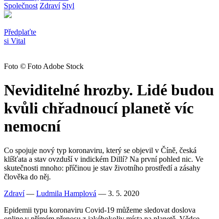
Společnost
Zdraví
Styl
Předplaťte
si Vital
Foto © Foto Adobe Stock
Neviditelné hrozby. Lidé budou
kvůli chřadnoucí planetě víc
nemocní
Co spojuje nový typ koronaviru, který se objevil v Číně, česká
klíšťata a stav ovzduší v indickém Dillí? Na první pohled nic. Ve
skutečnosti mnoho: příčinou je stav životního prostředí a zásahy
člověka do něj.
Zdraví
—
Ludmila Hamplová
— 3. 5. 2020
Epidemii typu koronaviru Covid-19 můžeme sledovat doslova
online v přímém přenosu z jakéhokoliv místa na planetě. Vědce