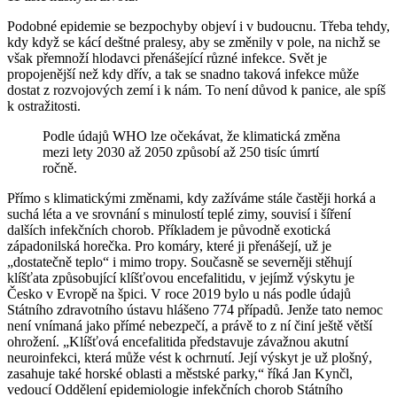
Podobné epidemie se bezpochyby objeví i v budoucnu. Třeba tehdy,
kdy když se kácí deštné pralesy, aby se změnily v pole, na nichž se
však přemnoží hlodavci přenášející různé infekce. Svět je
propojenější než kdy dřív, a tak se snadno taková infekce může
dostat z rozvojových zemí i k nám. To není důvod k panice, ale spíš
k ostražitosti.
Podle údajů WHO lze očekávat, že klimatická změna
mezi lety 2030 až 2050 způsobí až 250 tisíc úmrtí
ročně.
Přímo s klimatickými změnami, kdy zažíváme stále častěji horká a
suchá léta a ve srovnání s minulostí teplé zimy, souvisí i šíření
dalších infekčních chorob. Příkladem je původně exotická
západonilská horečka. Pro komáry, které ji přenášejí, už je
„dostatečně teplo“ i mimo tropy. Současně se severněji stěhují
klíšťata způsobující klíšťovou encefalitidu, v jejímž výskytu je
Česko v Evropě na špici. V roce 2019 bylo u nás podle údajů
Státního zdravotního ústavu hlášeno 774 případů. Jenže tato nemoc
není vnímaná jako přímé nebezpečí, a právě to z ní činí ještě větší
ohrožení. „Klíšťová encefalitida představuje závažnou akutní
neuroinfekci, která může vést k ochrnutí. Její výskyt je už plošný,
zasahuje také horské oblasti a městské parky,“ říká Jan Kynčl,
vedoucí Oddělení epidemiologie infekčních chorob Státního