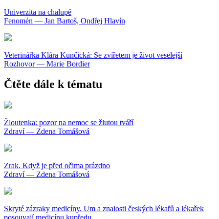
Univerzita na chalupě
Fenomén — Jan Bartoš, Ondřej Hlavín
Veterinářka Klára Kunčická: Se zvířetem je život veselejší
Rozhovor — Marie Bordier
Čtěte dále k tématu
Žloutenka: pozor na nemoc se žlutou tváří
Zdraví — Zdena Tomášová
Zrak. Když je před očima prázdno
Zdraví — Zdena Tomášová
Skryté zázraky medicíny. Um a znalosti českých lékařů a lékařek
posouvají medicínu kupředu