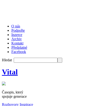
O nás
Podpořte
Inzerce
Archiv
Kontakt
Předplatné
Facebook
Hledat
Vital
Časopis, který
spojuje generace
Rozhovory
Inspirace