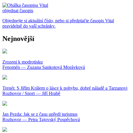
objednat časopis
Objednejte si aktuální číslo, nebo si předplaťte časopis Vital
pravidelně do vaší schránky.
Nejnovější
Zrozeni k modrotisku
Fenomén — Zuzana Sankotová Morávková
Trenér. S Jiřím Králem o lásce k pohybu, dobré náladě a Tarzanovi
Rozhovor / Sport — Jiří Hrabě
Jan Pezda: Jak se z času upředl turismus
Rozhovor — Petra Tajovský Pospěchová