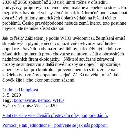
2030 až 2050 způsobí až 250 tisíc úmrtí ročně v důsledku
podvýživy, průjmových onemocnění, malárie a tepelného stresu. Pro
rozpočty zdravotnických systémů to pak každoročně bude znamenat
dva až čtyři triliony amerických dolarů výdajů na řešení těchto
problémů. Česko pravděpodobně nebude zemí, kterou toto postihne
nejvíce, ale nemůže zůstat stranou.
Jak to řešit? Základem je podle WHO uvědomit si, že snížení emisí
skleníkových plynů je něco, co pozitivně ovlivní zdraví lidské
populace. Právě dopady na zdraví lidí by pak měly být jedním ze
zásadních argumentů proto chovat se na úrovni států a obrovských
nadnárodních firem ekologicky. „Některé současné zdravotní
hrozby se zintenzivní a další nové hrozby se objeví,“ upozorňuje
americký Úřad pro kontrolu a prevenci nemocí s tím, že ne na
každého tyto změny dopadnou stejně. Záleží na věku, místě, kde
člověk žije i jeho ekonomickém zázemí.
Ludmila Hamplová
3. 5. 2020
Tagy:
koronavirus
,
nemoc
,
WHO
Vyšlo v časopise Vital 1/2020
Vital čte stále více čtenářů především díky podpoře dárců.
Pomoci je tak jednoduché – podívejte se jak nás podpořit.