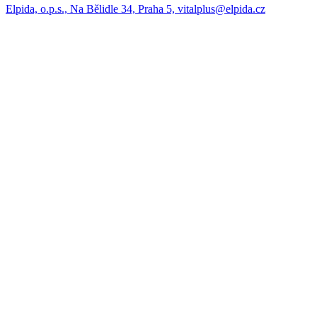
Elpida, o.p.s., Na Bělidle 34, Praha 5, vitalplus@elpida.cz