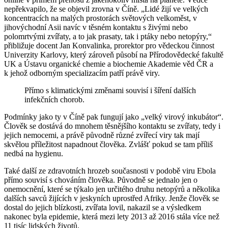
nepřekvapilo, že se objevil zrovna v Číně. „Lidé žijí ve velkých
koncentracích na malých prostorách světových velkoměst, v
jihovýchodní Asii navíc v těsném kontaktu s živými nebo
polomrtvými zvířaty, a to jak prasaty, tak i ptáky nebo netopýry,“
přibližuje docent Jan Konvalinka, prorektor pro vědeckou činnost
Univerzity Karlovy, který zároveň působí na Přírodovědecké fakultě
UK a Ústavu organické chemie a biochemie Akademie věd ČR a
k jehož odborným specializacím patří právě viry.
Přímo s klimatickými změnami souvisí i šíření dalších
infekčních chorob.
Podmínky jako ty v Číně pak fungují jako „velký virový inkubátor“.
Člověk se dostává do mnohem těsnějšího kontaktu se zvířaty, tedy i
jejich nemocemi, a právě původně různé zvířecí viry tak mají
skvělou příležitost napadnout člověka. Zvlášť pokud se tam příliš
nedbá na hygienu.
Také další ze zdravotních hrozeb současnosti v podobě viru Ebola
přímo souvisí s chováním člověka. Původně se jednalo jen o
onemocnění, které se týkalo jen určitého druhu netopýrů a několika
dalších savců žijících v jeskyních uprostřed Afriky. Jenže člověk se
dostal do jejich blízkosti, zvířata lovil, nakazil se a výsledkem
nakonec byla epidemie, která mezi lety 2013 až 2016 stála více než
11 tisíc lidských životů.