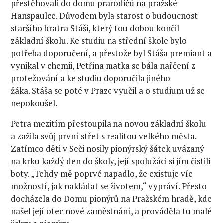
přestěhovali do domu prarodičů na pražské
Hanspaulce. Důvodem byla starost o budoucnost
staršího bratra Stáši, který tou dobou končil
základní školu. Ke studiu na střední škole bylo
potřeba doporučení, a přestože byl Stáša premiant a
vynikal v chemii, Petřina matka se bála nařčení z
protežování a ke studiu doporučila jiného
žáka. Stáša se poté v Praze vyučil a o studium už se
nepokoušel.
Petra mezitím přestoupila na novou základní školu
a zažila svůj první střet s realitou velkého města.
Zatímco děti v Seči nosily pionýrský šátek uvázaný
na krku každý den do školy, její spolužáci si jím čistili
boty. „Tehdy mě poprvé napadlo, že existuje víc
možností, jak nakládat se životem,“ vypráví. Přesto
docházela do Domu pionýrů na Pražském hradě, kde
našel její otec nové zaměstnání, a prováděla tu malé