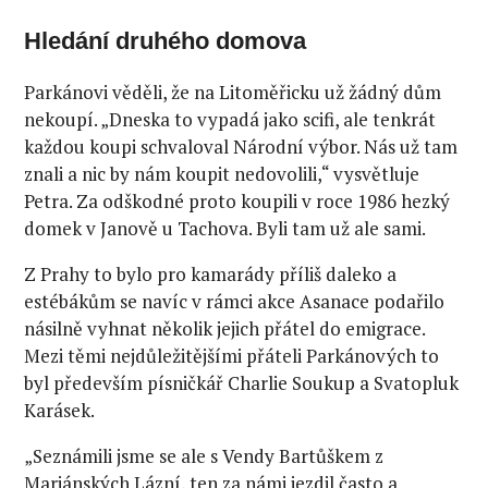
Hledání druhého domova
Parkánovi věděli, že na Litoměřicku už žádný dům
nekoupí. „Dneska to vypadá jako scifi, ale tenkrát
každou koupi schvaloval Národní výbor. Nás už tam
znali a nic by nám koupit nedovolili,“ vysvětluje
Petra. Za odškodné proto koupili v roce 1986 hezký
domek v Janově u Tachova. Byli tam už ale sami.
Z Prahy to bylo pro kamarády příliš daleko a
estébákům se navíc v rámci akce Asanace podařilo
násilně vyhnat několik jejich přátel do emigrace.
Mezi těmi nejdůležitějšími přáteli Parkánových to
byl především písničkář Charlie Soukup a Svatopluk
Karásek.
„Seznámili jsme se ale s Vendy Bartůškem z
Mariánských Lázní, ten za námi jezdil často a