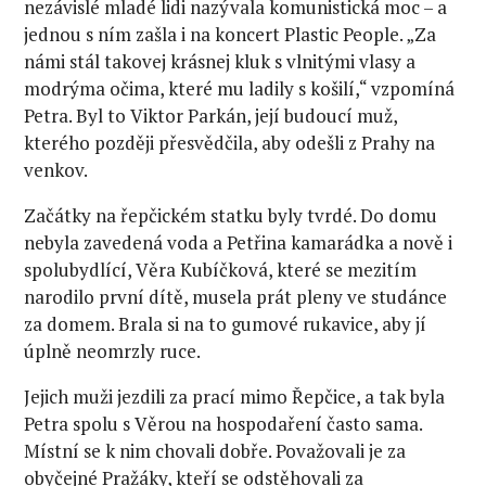
nezávislé mladé lidi nazývala komunistická moc – a
jednou s ním zašla i na koncert Plastic People. „Za
námi stál takovej krásnej kluk s vlnitými vlasy a
modrýma očima, které mu ladily s košilí,“ vzpomíná
Petra. Byl to Viktor Parkán, její budoucí muž,
kterého později přesvědčila, aby odešli z Prahy na
venkov.
Začátky na řepčickém statku byly tvrdé. Do domu
nebyla zavedená voda a Petřina kamarádka a nově i
spolubydlící, Věra Kubíčková, které se mezitím
narodilo první dítě, musela prát pleny ve studánce
za domem. Brala si na to gumové rukavice, aby jí
úplně neomrzly ruce.
Jejich muži jezdili za prací mimo Řepčice, a tak byla
Petra spolu s Věrou na hospodaření často sama.
Místní se k nim chovali dobře. Považovali je za
obyčejné Pražáky, kteří se odstěhovali za