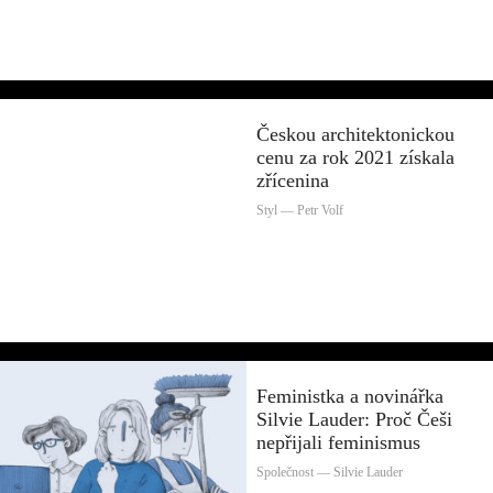
Českou architektonickou
cenu za rok 2021 získala
zřícenina
Styl — Petr Volf
Feministka a novinářka
Silvie Lauder: Proč Češi
nepřijali feminismus
Společnost — Silvie Lauder