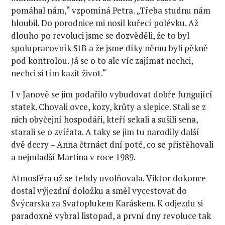
pomáhal nám,“ vzpomíná Petra. „Třeba studnu nám
hloubil. Do porodnice mi nosil kuřecí polévku. Až
dlouho po revoluci jsme se dozvěděli, že to byl
spolupracovník StB a že jsme díky němu byli pěkně
pod kontrolou. Já se o to ale víc zajímat nechci,
nechci si tím kazit život.“
I v Janově se jim podařilo vybudovat dobře fungující
statek. Chovali ovce, kozy, krůty a slepice. Stali se z
nich obyčejní hospodáři, kteří sekali a sušili sena,
starali se o zvířata. A taky se jim tu narodily další
dvě dcery – Anna čtrnáct dní poté, co se přistěhovali
a nejmladší Martina v roce 1989.
Atmosféra už se tehdy uvolňovala. Viktor dokonce
dostal výjezdní doložku a směl vycestovat do
Švýcarska za Svatoplukem Karáskem. K odjezdu si
paradoxně vybral listopad, a první dny revoluce tak