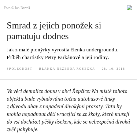
Foto © Jan Bartoš
Smrad z jejich ponožek si
pamatuju dodnes
Jak z malé pionýrky vyrostla členka undergroundu.
Příběh chartistky Petry Parkánové a její rodiny.
SPOLEČNOST
—
BLANKA NEZBEDA ROSECKÁ
— 28. 10. 2018
Ve věci demolice domu v obci Řepčice:
Na místě tohoto
objektu bude vybudována točna autobusové linky
z důvodu obav z napadení divokými prasaty. Tato by
mohla napadnout děti vracející se ze školy, které musejí
do vsi docházet pěšky úsekem, kde se nebezpečná divoká
zvěř pohybuje.