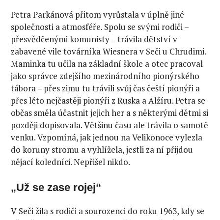
Petra Parkánová přitom vyrůstala v úplně jiné
společnosti a atmosféře. Spolu se svými rodiči –
přesvědčenými komunisty – trávila dětství v
zabavené vile továrníka Wiesnera v Seči u Chrudimi.
Maminka tu učila na základní škole a otec pracoval
jako správce zdejšího mezinárodního pionýrského
tábora – přes zimu tu trávili svůj čas čeští pionýři a
přes léto nejčastěji pionýři z Ruska a Alžíru. Petra se
občas směla účastnit jejich her a s některými dětmi si
později dopisovala. Většinu času ale trávila o samotě
venku. Vzpomíná, jak jednou na Velikonoce vylezla
do koruny stromu a vyhlížela, jestli za ní přijdou
nějací koledníci. Nepřišel nikdo.
„Už se zase rojej“
V Seči žila s rodiči a sourozenci do roku 1963, kdy se