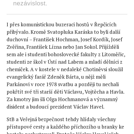
nezávislost.
I přes komunistickou buzeraci hostů v Řepčicích
přibývalo. Kromě Svatopluka Karáska to byli další
duchovní – František Hochman, Josef Kordík, Josef
Zvěřina, František Lízna nebo Jan Sokol. Přijížděli
sem ale i studenti bohoslovecké fakulty z Litoměřic,
studenti ze škol v Ústí nad Labem a mladí dělníci z
chemiček. A v kostele v nedaleké Chotiněvsi sloužil
evangelický farář Zdeněk Bárta, u nějž měli
Parkánovi v roce 1978 svatbu a později tu nechali
pokřtít své tři starší děti Václavu, Vojtěcha a Havla.
Za kmotry jim šli Olga Hochmanová a významný
disident a budoucí prezident Václav Havel.
StB a Veřejná bezpečnost tehdy hlídaly všechny
přístupové cesty a každého příchozího u branky ke