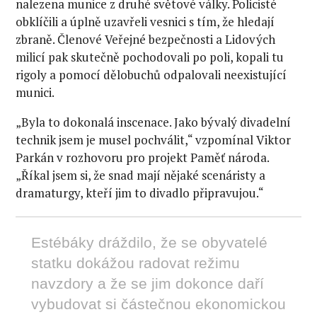
nalezena munice z druhé světové války. Policisté
obklíčili a úplně uzavřeli vesnici s tím, že hledají
zbraně. Členové Veřejné bezpečnosti a Lidových
milicí pak skutečně pochodovali po poli, kopali tu
rigoly a pomocí dělobuchů odpalovali neexistující
munici.
„Byla to dokonalá inscenace. Jako bývalý divadelní
technik jsem je musel pochválit,“ vzpomínal Viktor
Parkán v rozhovoru pro projekt Paměť národa.
„Říkal jsem si, že snad mají nějaké scenáristy a
dramaturgy, kteří jim to divadlo připravujou.“
Estébáky dráždilo, že se obyvatelé
statku dokážou radovat režimu
navzdory a že se jim dokonce daří
vybudovat si částečnou ekonomickou