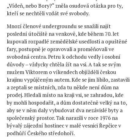
„Vídeň, nebo Bory?“ zněla osudová otázka pro ty,
kteří se nechtěli vzdát své svobody.
Mnozí členové undergroundu se snažili najít
poslední útočiště na venkově, kde během 70. let
kupovali rozpadlé zemědělské usedlosti a opuštěné
fary, postupně je opravovali a proměňovali ve
svobodná centra. Petru k odchodu vedly i osobní
důvody – vždycky chtěla žít na vsi. A tak se svým
mužem Viktorem o víkendech objížděli českou
krajinu vypůjčeným autem. Kde se jim líbilo, zastavili
a zeptali se místních, zda tu někde není dům na
prodej. Hledali místo na kraji vsi, se zahradou, kde
by mohli hospodařit, a dům dostatečně velký na to,
aby se v něm daly vybudovat dva nezávislé byty a
společenský prostor. Tak narazili v roce 1976 na
bývalý zájezdní hostinec v malé vesnici Řepčice v
podhůří Českého středohoří.