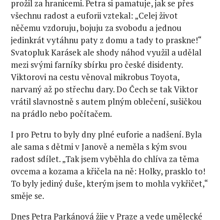
prožil za hranicemi. Petra si pamatuje, jak se přes
všechnu radost a euforii vztekal: „Celej život
něčemu vzdoruju, bojuju za svobodu a jednou
jedinkrát vytáhnu paty z domu a tady to praskne!“
Svatopluk Karásek ale shody náhod využil a udělal
mezi svými farníky sbírku pro české disidenty.
Viktorovi na cestu věnoval mikrobus Toyota,
narvaný až po střechu dary. Do Čech se tak Viktor
vrátil slavnostně s autem plným oblečení, sušičkou
na prádlo nebo počítačem.
I pro Petru to byly dny plné euforie a nadšení. Byla
ale sama s dětmi v Janově a neměla s kým svou
radost sdílet. „Tak jsem vyběhla do chlíva za těma
ovcema a kozama a křičela na ně: Holky, prasklo to!
To byly jediný duše, kterým jsem to mohla vykřičet,“
směje se.
Dnes Petra Parkánová žije v Praze a vede umělecké