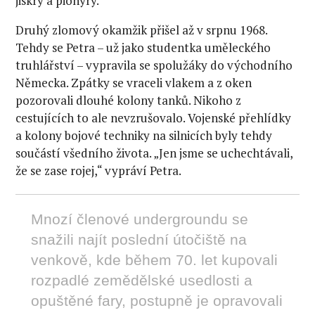
jiskry a pionýry.
Druhý zlomový okamžik přišel až v srpnu 1968.
Tehdy se Petra – už jako studentka uměleckého
truhlářství – vypravila se spolužáky do východního
Německa. Zpátky se vraceli vlakem a z oken
pozorovali dlouhé kolony tanků. Nikoho z
cestujících to ale nevzrušovalo. Vojenské přehlídky
a kolony bojové techniky na silnicích byly tehdy
součástí všedního života. „Jen jsme se uchechtávali,
že se zase rojej,“ vypráví Petra.
Mnozí členové undergroundu se
snažili najít poslední útočiště na
venkově, kde během 70. let kupovali
rozpadlé zemědělské usedlosti a
opuštěné fary, postupně je opravovali