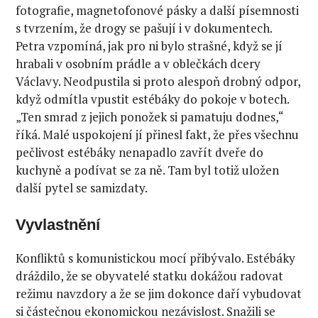
fotografie, magnetofonové pásky a další písemnosti
s tvrzením, že drogy se pašují i v dokumentech.
Petra vzpomíná, jak pro ni bylo strašné, když se jí
hrabali v osobním prádle a v oblečkách dcery
Václavy. Neodpustila si proto alespoň drobný odpor,
když odmítla vpustit estébáky do pokoje v botech.
„Ten smrad z jejich ponožek si pamatuju dodnes,“
říká. Malé uspokojení jí přinesl fakt, že přes všechnu
pečlivost estébáky nenapadlo zavřít dveře do
kuchyně a podívat se za ně. Tam byl totiž uložen
další pytel se samizdaty.
Vyvlastnění
Konfliktů s komunistickou mocí přibývalo. Estébáky
dráždilo, že se obyvatelé statku dokážou radovat
režimu navzdory a že se jim dokonce daří vybudovat
si částečnou ekonomickou nezávislost. Snažili se