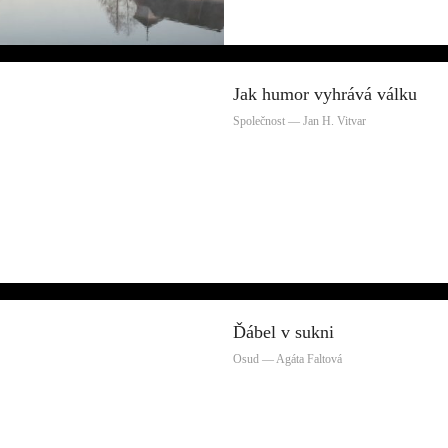
Jak humor vyhrává válku
Společnost — Jan H. Vitvar
Ďábel v sukni
Osud — Agáta Faltová