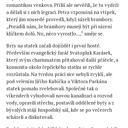
romantikou venkova. Příliš ale nevěřili, že tu vydrží
a dělali si z nich legraci. Petra vzpomíná na vtípek,
který jim sousedé provedli, když sázeli brambory.
„Poradili nám, že brambory musejí být při sázení
klíčkem dolů. No, něco vyrostlo…,“ směje se.
Brzy na statek začali dojíždět i první hosté.
Především evangelický farář Svatopluk Karásek,
který svým charismatem přitahoval další přátele, a
komunita okolo řepčického statku se rychle
rozrůstala. Na tvrdou práci sice nebyli zvyklí, ale
pod velením Jiřího Kubíčka a Viktora Parkána
statek pomalu zvelebovali. Společně tak o
víkendech vybudovali novou kanalizaci a rozvod
vody, opravili střechu, postavili oddělené byty a z
bývalých stájí hospodský sál, kde se po večerech
scházeli a diskutovali.