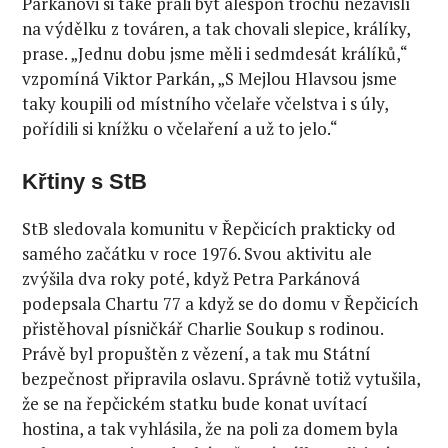
Parkánovi si také přáli být alespoň trochu nezávislí
na výdělku z továren, a tak chovali slepice, králíky,
prase. „Jednu dobu jsme měli i sedmdesát králíků,“
vzpomíná Viktor Parkán, „S Mejlou Hlavsou jsme
taky koupili od místního včelaře včelstva i s úly,
pořídili si knížku o včelaření a už to jelo.“
Křtiny s StB
StB sledovala komunitu v Řepčicích prakticky od
samého začátku v roce 1976. Svou aktivitu ale
zvýšila dva roky poté, když Petra Parkánová
podepsala Chartu 77 a když se do domu v Řepčicích
přistěhoval písničkář Charlie Soukup s rodinou.
Právě byl propuštěn z vězení, a tak mu Státní
bezpečnost připravila oslavu. Správně totiž vytušila,
že se na řepčickém statku bude konat uvítací
hostina, a tak vyhlásila, že na poli za domem byla