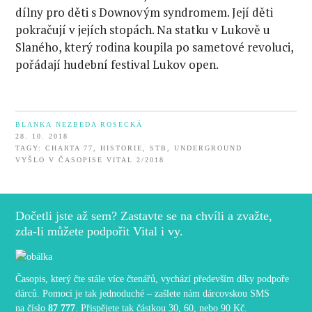
dílny pro děti s Downovým syndromem. Její děti
pokračují v jejích stopách. Na statku v Lukově u
Slaného, který rodina koupila po sametové revoluci,
pořádají hudební festival Lukov open.
BLANKA NEZBEDA ROSECKÁ
28. 10. 2018
TAGY:
CHARTA 77
,
HISTORIE
,
STB
,
UNDERGROUND
VYŠLO V ČASOPISE VITAL 2/2018
Dočetli jste až sem? Zastavte se na chvíli a zvažte,
zda-li můžete podpořit Vital i vy.
Časopis, který čte stále více čtenářů, vychází především díky podpoře
dárců. Pomoci je tak jednoduché – zašlete nám dárcovskou SMS
na číslo
87 777
. Přispějete tak částkou 30, 60, nebo 90 Kč.