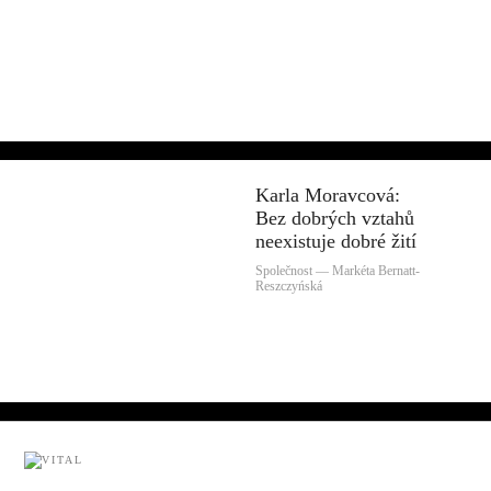
Karla Moravcová:
Bez dobrých vztahů
neexistuje dobré žití
Společnost — Markéta Bernatt-
Reszczyńská