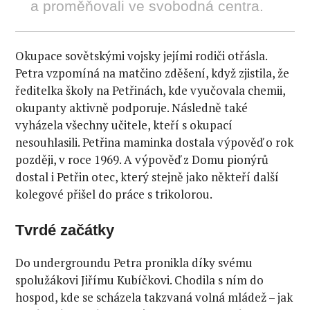
a proměňovali ve svobodná centra.
Okupace sovětskými vojsky jejími rodiči otřásla.
Petra vzpomíná na matčino zděšení, když zjistila, že
ředitelka školy na Petřinách, kde vyučovala chemii,
okupanty aktivně podporuje. Následně také
vyházela všechny učitele, kteří s okupací
nesouhlasili. Petřina maminka dostala výpověď o rok
později, v roce 1969. A výpověď z Domu pionýrů
dostal i Petřin otec, který stejně jako někteří další
kolegové přišel do práce s trikolorou.
Tvrdé začátky
Do undergroundu Petra pronikla díky svému
spolužákovi Jiřímu Kubíčkovi. Chodila s ním do
hospod, kde se scházela takzvaná volná mládež – jak