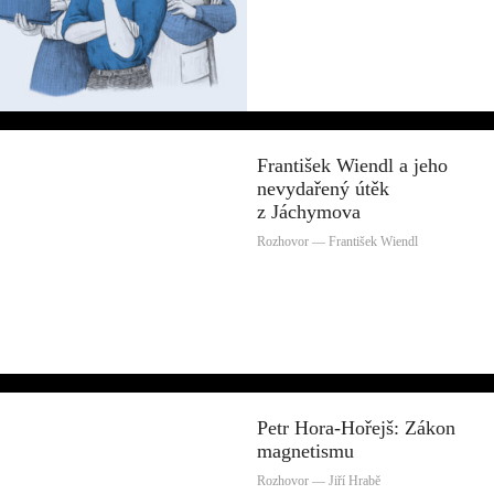
František Wiendl a jeho
nevydařený útěk
z Jáchymova
Rozhovor — František Wiendl
Petr Hora-Hořejš: Zákon
magnetismu
Rozhovor — Jiří Hrabě