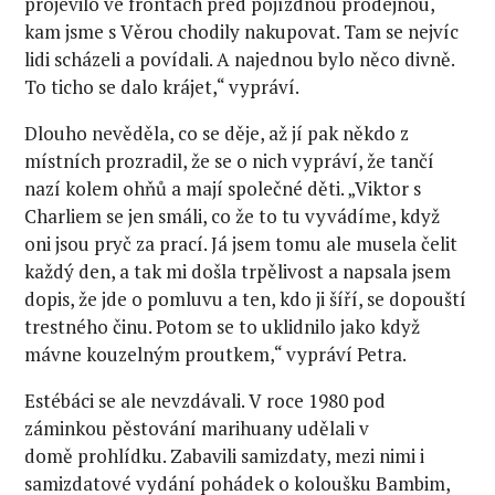
projevilo ve frontách před pojízdnou prodejnou,
kam jsme s Věrou chodily nakupovat. Tam se nejvíc
lidi scházeli a povídali. A najednou bylo něco divně.
To ticho se dalo krájet,“ vypráví.
Dlouho nevěděla, co se děje, až jí pak někdo z
místních prozradil, že se o nich vypráví, že tančí
nazí kolem ohňů a mají společné děti. „Viktor s
Charliem se jen smáli, co že to tu vyvádíme, když
oni jsou pryč za prací. Já jsem tomu ale musela čelit
každý den, a tak mi došla trpělivost a napsala jsem
dopis, že jde o pomluvu a ten, kdo ji šíří, se dopouští
trestného činu. Potom se to uklidnilo jako když
mávne kouzelným proutkem,“ vypráví Petra.
Estébáci se ale nevzdávali. V roce 1980 pod
záminkou pěstování marihuany udělali v
domě prohlídku. Zabavili samizdaty, mezi nimi i
samizdatové vydání pohádek o koloušku Bambim,