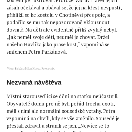
kostelu perlustrovali. Protože Václav Havel jejich
zásah očekával a obával se, že jej na křest nevpustí,
přiblížil se ke kostelu v Chotiněvsi přes pole, a
podařilo se mu tak nepozorovaně vklouznout
dovnitř. Na děti ale evidentně příliš zvyklý nebyl.
„Jak neměl svoje děti, neuměl je chovat. Držel
našeho Havlíka jako prase kost,“ vzpomíná se
smíchem Petra Parkánová.
Viktor Parkán a Milan Hlavsa. Foto archiv.
Nezvaná návštěva
Místní starousedlíci se dění na statku neúčastnili.
Obyvatelé domu pro ně byli pořád trochu exoti,
měli s nimi ale normální sousedské vztahy. Petra
vzpomíná na chvíli, kdy se vše změnilo. Sousedé je
přestali zdravit a stranili se jich. „Nejvíce se to