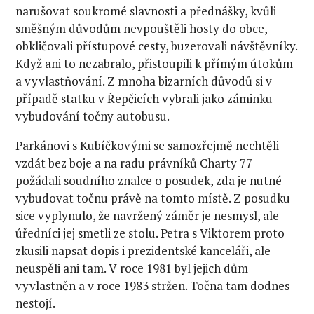
narušovat soukromé slavnosti a přednášky, kvůli
směšným důvodům nevpouštěli hosty do obce,
obkličovali přístupové cesty, buzerovali návštěvníky.
Když ani to nezabralo, přistoupili k přímým útokům
a vyvlastňování. Z mnoha bizarních důvodů si v
případě statku v Řepčicích vybrali jako záminku
vybudování točny autobusu.
Parkánovi s Kubíčkovými se samozřejmě nechtěli
vzdát bez boje a na radu právníků Charty 77
požádali soudního znalce o posudek, zda je nutné
vybudovat točnu právě na tomto místě. Z posudku
sice vyplynulo, že navržený záměr je nesmysl, ale
úředníci jej smetli ze stolu. Petra s Viktorem proto
zkusili napsat dopis i prezidentské kanceláři, ale
neuspěli ani tam. V roce 1981 byl jejich dům
vyvlastněn a v roce 1983 stržen. Točna tam dodnes
nestojí.