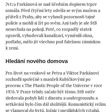
VITAL
Petra Parkánová se nad úředním dopisem trpce
usmála. Před čtyřmi lety odešla se svým mužem a
přáteli z Prahy, aby se vyhnuli pozornosti tajné
policie a mohli si žít po svém. Ani tady je ale StB
nenechala na pokoji. Poté, co rozpadlý statek
opravili, vybudovali kanalizaci, vyměnili okna,
podlahy, mělo jít všechno pod falešnou záminkou
k zemi.
Hledání nového domova
Pro život na venkově se Petra a Viktor Parkánovi
rozhodli společně s manželi Kubíčkovými po
procesu s The Plastic People of the Universe v roce
1976. V Praze tehdy začalo být těsno. StB ostře
sledovala pohyb lidí z disentu a undergroundu a
setkávání bylo čím dál složitější. Komunistický režim
se vlamoval do bytů, ložnic i mezilidských vztahů.