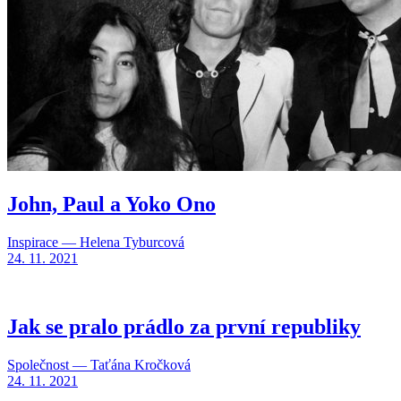
John, Paul a Yoko Ono
Inspirace — Helena Tyburcová
24. 11. 2021
Jak se pralo prádlo za první republiky
Společnost — Taťána Kročková
24. 11. 2021