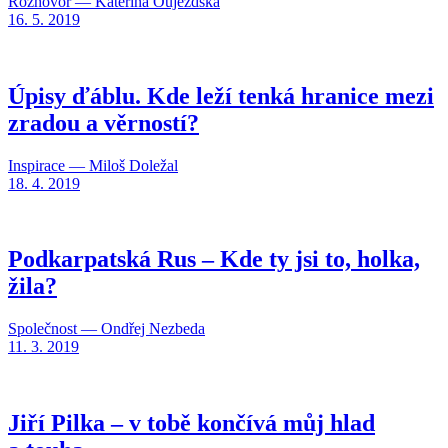
Rozhovor — Kateřina Oujezdská
16. 5. 2019
Úpisy ďáblu. Kde leží tenká hranice mezi
zradou a věrností?
Inspirace — Miloš Doležal
18. 4. 2019
Podkarpatská Rus – Kde ty jsi to, holka,
žila?
Společnost — Ondřej Nezbeda
11. 3. 2019
Jiří Pilka – v tobě končívá můj hlad