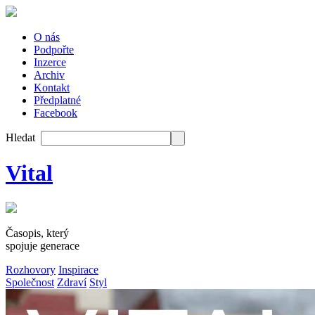
O nás
Podpořte
Inzerce
Archiv
Kontakt
Předplatné
Facebook
Hledat
Vital
Časopis, který
spojuje generace
Rozhovory
Inspirace
Společnost
Zdraví
Styl