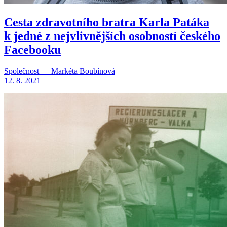
Cesta zdravotního bratra Karla Patáka
k jedné z nejvlivnějších osobností českého
Facebooku
Společnost — Markéta Boubínová
12. 8. 2021