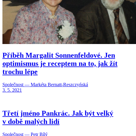
Příběh Margalit Sonnenfeldové. Jen
optimismus je receptem na to, jak žít
trochu lépe
Společnost — Markéta Bernatt-Reszczyńská
3. 5. 2021
Třetí jméno Pankrác. Jak být velký
v době malých lidí
Společnost — Petr Bílý