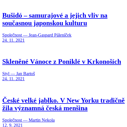
Bušidó – samurajové a jejich vliv na
současnou japonskou kulturu
Společnost — Jean-Gaspard Páleníček
24. 11. 2021
Skleněné Vánoce z Poniklé v Krkonoších
Styl — Jan Bartoš
24. 11. 2021
České velké jablko. V New Yorku tradičně
žila významná česká menšina
Společnost — Martin Nekola
12. 9. 2021