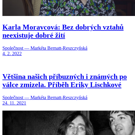
Karla Moravcová: Bez dobrých vztahů
neexistuje dobré žití
Společnost — Markéta Bernatt-Reszczyńská
4. 2. 2022
Většina našich příbuzných i známých po
válce zmizela. Příběh Eriky Lischkové
Společnost — Markéta Bernatt-Reszczyńská
24. 11. 2021