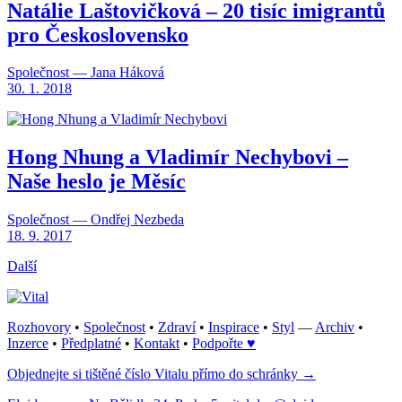
Natálie Laštovičková – 20 tisíc imigrantů
pro Československo
Společnost — Jana Háková
30. 1. 2018
Hong Nhung a Vladimír Nechybovi –
Naše heslo je Měsíc
Společnost — Ondřej Nezbeda
18. 9. 2017
Další
Rozhovory
•
Společnost
•
Zdraví
•
Inspirace
•
Styl
—
Archiv
•
Inzerce
•
Předplatné
•
Kontakt
•
Podpořte ♥
Objednejte si tištěné číslo Vitalu přímo do schránky →