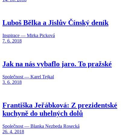
Luboš Bělka a Jislův Čínský deník
Inspirace — Mirka Picková
7. 6. 2018
Jak na nás vybaflo jaro. To pražské
Společnost — Karel Tejkal
3. 6. 2018
Františka Jeřábková: Z prezidentské
kuchyně do uhelných dolů
Společnost — Blanka Nezbeda Rosecká
26. 4. 2018