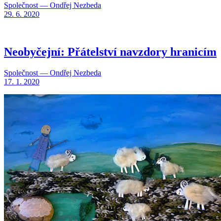
Společnost — Ondřej Nezbeda
29. 6. 2020
Neobyčejní: Přátelství navzdory hranicím
Společnost — Ondřej Nezbeda
17. 1. 2020