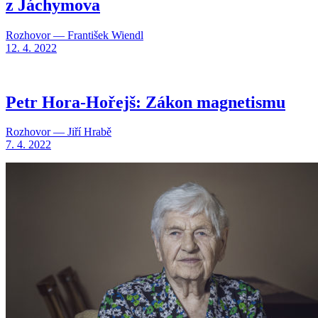
z Jáchymova
Rozhovor — František Wiendl
12. 4. 2022
Petr Hora-Hořejš: Zákon magnetismu
Rozhovor — Jiří Hrabě
7. 4. 2022