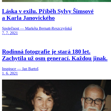
Láska v exilu. Příběh Sylvy Šimsové
a Karla Janovického
Společnost — Markéta Bernatt-Reszczyńská
7. 7. 2021
Rodinná fotografie je stará 180 let.
Zachytila už osm generací. Každou jinak.
Inspirace — Jan Bartoš
1. 6. 2021