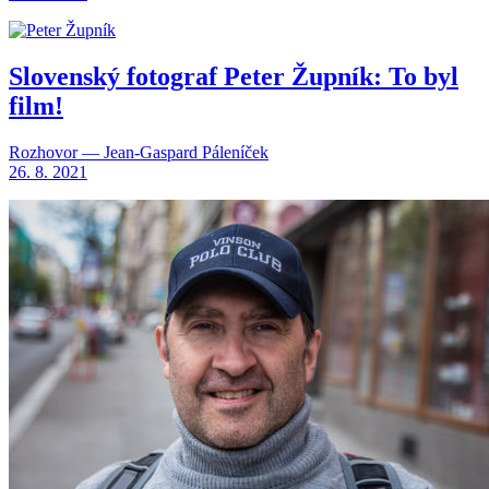
Slovenský fotograf Peter Župník: To byl
film!
Rozhovor — Jean-Gaspard Páleníček
26. 8. 2021