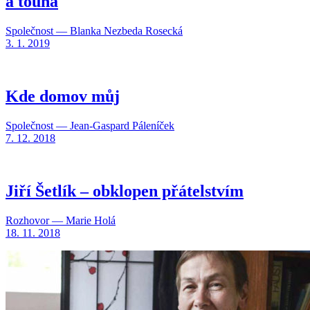
a touha
Společnost — Blanka Nezbeda Rosecká
3. 1. 2019
Kde domov můj
Společnost — Jean-Gaspard Páleníček
7. 12. 2018
Jiří Šetlík – obklopen přátelstvím
Rozhovor — Marie Holá
18. 11. 2018