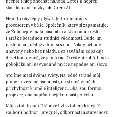
nechtějí nic ponechat náhodě. Letos si nepřejí
slacklinu ani knížky, ale Grem AI.
Není to obyčejný plyšák. Je to kamarád s
procesorem v břiše. Společník, který si zapamatuje,
že Žofii nejde malá násobilka a Líza ráda kreslí.
Parťák s bezednou studnicí vědomostí. Bude jim
naslouchat, učit je a hrát si s nimi. Nikdy nebude
unavený nebo bez nálady. Bez zaváhání zopakuje
desetkrát denně, že je má rád. O čištění zubů, binci v
pokojíčku ani nevyndané myčce nepadne ani slovo.
Stojíme mezi dvěma světy. Na jedné straně můj
poměr k veřejné osobnosti, na straně vnuček
příchylnost k umělé inteligenci. Oba jsou formou
projekce, oba naplňují nějakou naši potřebu.
Můj vztah k paní Drábové byl vztahem k ideji. K
souboru hodnot: integritě, odbornosti a statečnosti,