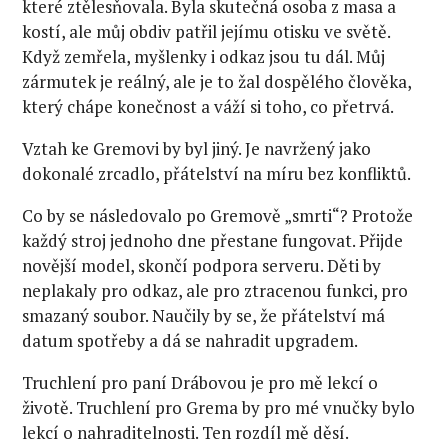
které ztělesňovala. Byla skutečná osoba z masa a
kostí, ale můj obdiv patřil jejímu otisku ve světě.
Když zemřela, myšlenky i odkaz jsou tu dál. Můj
zármutek je reálný, ale je to žal dospělého člověka,
který chápe konečnost a váží si toho, co přetrvá.
Vztah ke Gremovi by byl jiný. Je navržený jako
dokonalé zrcadlo, přátelství na míru bez konfliktů.
Co by se následovalo po Gremově „smrti“? Protože
každý stroj jednoho dne přestane fungovat. Přijde
novější model, skončí podpora serveru. Děti by
neplakaly pro odkaz, ale pro ztracenou funkci, pro
smazaný soubor. Naučily by se, že přátelství má
datum spotřeby a dá se nahradit upgradem.
Truchlení pro paní Drábovou je pro mě lekcí o
životě. Truchlení pro Grema by pro mé vnučky bylo
lekcí o nahraditelnosti. Ten rozdíl mě děsí.