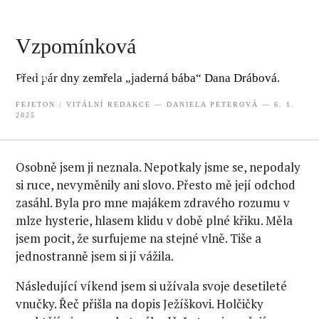
Vzpomínková
VITAL
Před pár dny zemřela „jaderná bába“ Dana Drábová.
FEJETON
/
VITÁLNÍ REDAKCE
—
DANIELA PETEROVÁ
— 6. 1.
2025
Osobně jsem ji neznala. Nepotkaly jsme se, nepodaly
si ruce, nevyměnily ani slovo. Přesto mě její odchod
zasáhl. Byla pro mne majákem zdravého rozumu v
mlze hysterie, hlasem klidu v době plné křiku. Měla
jsem pocit, že surfujeme na stejné vlně. Tiše a
jednostranně jsem si jí vážila.
Následující víkend jsem si užívala svoje desetileté
vnučky. Řeč přišla na dopis Ježíškovi. Holčičky