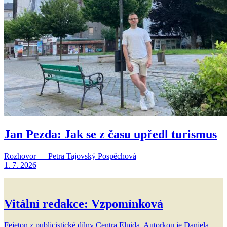
Jan Pezda: Jak se z času upředl turismus
Rozhovor — Petra Tajovský Pospěchová
1. 7. 2026
Vitální redakce: Vzpomínková
Fejeton z publicistické dílny Centra Elpida. Autorkou je Daniela