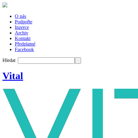
O nás
Podpořte
Inzerce
Archiv
Kontakt
Předplatné
Facebook
Hledat
Vital