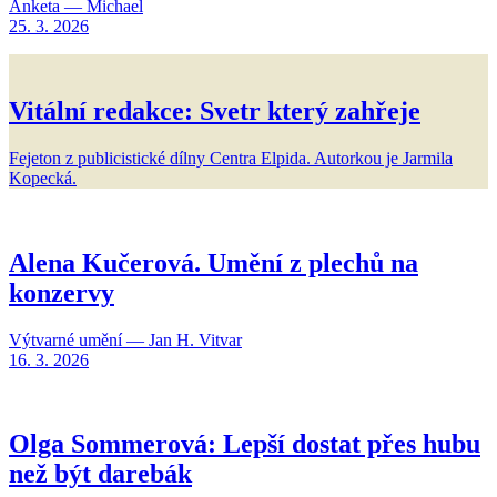
Anketa — Michael
25. 3. 2026
Vitální redakce: Svetr který zahřeje
Fejeton z publicistické dílny Centra Elpida. Autorkou je Jarmila
Kopecká.
Alena Kučerová. Umění z plechů na
konzervy
Výtvarné umění — Jan H. Vitvar
16. 3. 2026
Olga Sommerová: Lepší dostat přes hubu
než být darebák