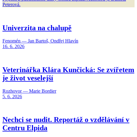
Peterová.
Univerzita na chalupě
Fenomén — Jan Bartoš, Ondřej Hlavín
16. 6. 2026
Veterinářka Klára Kunčická: Se zvířetem
je život veselejší
Rozhovor — Marie Bordier
5. 6. 2026
Nechci se nudit. Reportáž o vzdělávání v
Centru Elpida