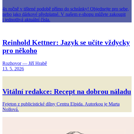
4x ročně v tištené podobě přímo do schránky! Objednejte pro sebe,
nebo jako dárkové předplatné. V našem e-shopu můžete zakoupit
i jednotlivá aktuální čísla.
Reinhold Kettner: Jazyk se učíte vždycky
pro někoho
Rozhovor — Jiří Hrabě
13. 5. 2026
Vitální redakce: Recept na dobrou náladu
Fejeton z publicistické dílny Centra Elpida. Autorkou je Marta
Nollová.