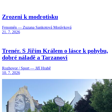
Zrozeni k modrotisku
Fenomén — Zuzana Sankotová Morávková
21. 7. 2026
Trenér. S Jiřím Králem o lásce k pohybu,
dobré náladě a Tarzanovi
Rozhovor / Sport — Jiří Hrabě
10. 7. 2026