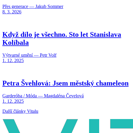
Přes generace — Jakub Sommer
8. 3. 2026
Když dílo je všechno. Sto let Stanislava
Kolíbala
Výtvarné umění — Petr Volf
1. 12. 2025
Petra Švehlová: Jsem městský chameleon
Garderóba / Móda — Magdaléna Čevelová
1. 12. 2025
Další články Vitalu