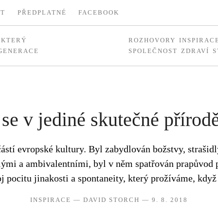
KT
PŘEDPLATNÉ
FACEBOOK
, KTERÝ
ROZHOVORY
INSPIRAC
 GENERACE
SPOLEČNOST
ZDRAVÍ
S
 se v jediné skutečné přírod
částí evropské kultury. Byl zabydlován božstvy, strašidl
lými a ambivalentními, byl v něm spatřován prapůvod p
oj pocitu jinakosti a spontaneity, který prožíváme, když
INSPIRACE
—
DAVID STORCH
— 9. 8. 2018