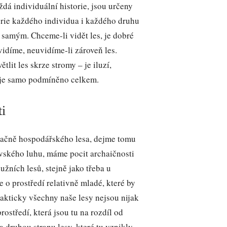
ždá individuální historie, jsou určeny
torie každého individua i každého druhu
 samým. Chceme-li vidět les, je dobré
vidíme, neuvidíme-li zároveň les.
lit les skrze stromy – je iluzí,
 je samo podmíněno celkem.
ti
načně hospodářského lesa, dejme tomu
ského luhu, máme pocit archaičnosti
užních lesů, stejně jako třeba u
e o prostředí relativně mladé, které by
rakticky všechny naše lesy nejsou nijak
rostředí, která jsou tu na rozdíl od
a druhou stranu lesy, které tu vznikly