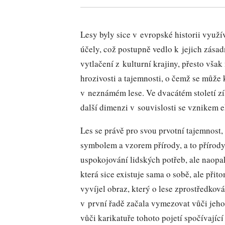
Lesy byly sice v evropské historii využ
účely, což postupně vedlo k jejich zás
vytlačení z kulturní krajiny, přesto však
hrozivosti a tajemnosti, o čemž se může
v neznámém lese. Ve dvacátém století zí
další dimenzi v souvislosti se vznikem 
Les se právě pro svou prvotní tajemnost, 
symbolem a vzorem přírody, a to přírody
uspokojování lidských potřeb, ale naopak
která sice existuje sama o sobě, ale přit
vyvíjel obraz, který o lese zprostředkov
v první řadě začala vymezovat vůči jeho
vůči karikatuře tohoto pojetí spočívajíc