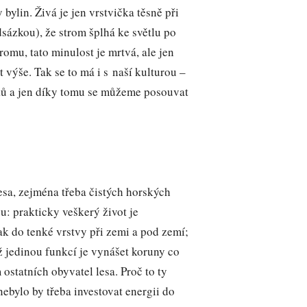
bylin. Živá je jen vrstvička těsně při
sázkou), že strom šplhá ke světlu po
tromu, tato minulost je mrtvá, ale jen
t výše. Tak se to má i s naší kulturou –
ků a jen díky tomu se můžeme posouvat
esa, zejména třeba čistých horských
u: prakticky veškerý život je
k do tenké vrstvy při zemi a pod zemí;
ž jedinou funkcí je vynášet koruny co
ostatních obyvatel lesa. Proč to ty
ebylo by třeba investovat energii do