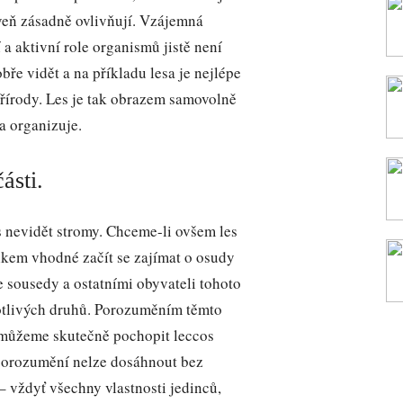
veň zásadně ovlivňují. Vzájemná
 a aktivní role organismů jistě není
obře vidět a na příkladu lesa je nejlépe
přírody. Les je tak obrazem samovolně
a organizuje.
ásti.
es nevidět stromy. Chceme-li ovšem les
elkem vhodné začít se zajímat o osudy
se sousedy a ostatními obyvateli tohoto
dnotlivých druhů. Porozuměním těmto
 můžeme skutečně pochopit leccos
o porozumění nelze dosáhnout bez
 vždyť všechny vlastnosti jedinců,