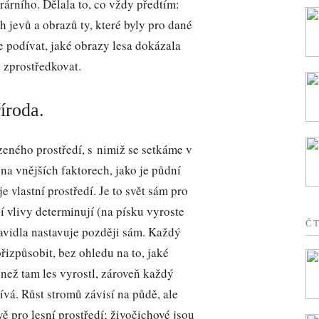
árního. Dělala to, co vždy předtím:
jevů a obrazů ty, které byly pro dané
e podívat, jaké obrazy lesa dokázala
 zprostředkovat.
íroda.
ozeného prostředí, s nimiž se setkáme v
a vnějších faktorech, jako je půdní
je vlastní prostředí. Je to svět sám pro
í vlivy determinují (na písku vyroste
Č
pravidla nastavuje později sám. Každý
řizpůsobit, bez ohledu na to, jaké
než tam les vyrostl, zároveň každý
vá. Růst stromů závisí na půdě, ale
ě pro lesní prostředí; živočichové jsou