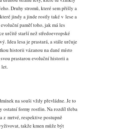
čeho. Druhy stromů, které sem přišly a
které jindy a jinde rostly také v lese a
evoluční paměť toho, jak má les
ce určitě starší než středoevropské
vý. Idea lesa je prastará, a stále určuje
átkou historii vázanou na dané místo
 svou prastarou evoluční historii a
let.
dmínek na souši vždy převládne. Je to
y ostatní formy rostlin. Na rozdíl třeba
va z mrtvé, respektive postupně
 vyživovat, takže kmen může být