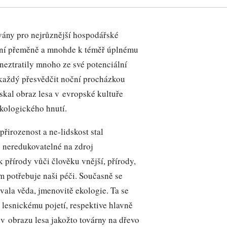
ívány pro nejrůznější hospodářské
adní přeměně a mnohde k téměř úplnému
 neztratily mnoho ze své potenciální
 každý přesvědčit noční procházkou
skal obraz lesa v evropské kultuře
ekologického hnutí.
přirozenost a ne-lidskost stal
 neredukovatelné na zdroj
 přírody vůči člověku vnější, přírody,
om potřebuje naši péči. Současně se
ávala věda, jmenovitě ekologie. Ta se
 lesnickému pojetí, respektive hlavně
í v obrazu lesa jakožto továrny na dřevo