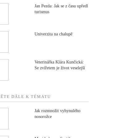
Jan Pezda: Jak se z času upředl
turismus
Univerzita na chalupě
Veterinářka Klára Kunčická:
Se zvířetem je život veselejší
TĚTE DÁLE K TÉMATU
Jak rozmnožit vyhynulého
nosorožce