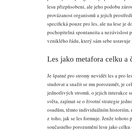
lesu přizpůsobeni, ale jeho podobu záro
provázanost organismů a jejich prostředí
specifická pouze pro les, ale na lese je d
pochopitelná spontaneita a nezávislost 
vzniklého řádu, který sám sebe ustavuje 
Les jako metafora celku a č
Je špatné pro stromy nevidět les a pro l
studovat a snažit se mu porozumět, je c
jednotlivých stromů, o jejich interakce 
světa, zajímat se o životní strategie je
osudům, těmto individuálním historiím,
z toho, jak se les formuje. Jenže tohot
současného porozumění lesu jako celku –