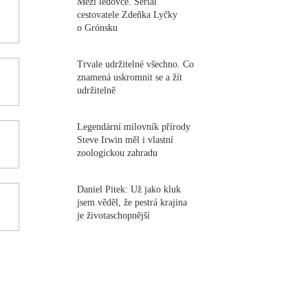
Mezi ledovce. Seriál
cestovatele Zdeňka Lyčky
o Grónsku
Trvale udržitelné všechno. Co
znamená uskromnit se a žít
udržitelně
Legendární milovník přírody
Steve Irwin měl i vlastní
zoologickou zahradu
Daniel Pitek: Už jako kluk
jsem věděl, že pestrá krajina
je životaschopnější