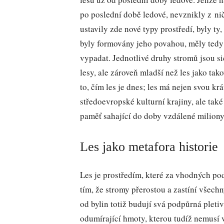
po poslední době ledové, nevznikly z ni
ustavily zde nové typy prostředí, byly ty, 
byly formovány jeho povahou, měly tedy 
vypadat. Jednotlivé druhy stromů jsou si
lesy, ale zároveň mladší než les jako tako
to, čím les je dnes; les má nejen svou kr
středoevropské kulturní krajiny, ale také
paměť sahající do doby vzdálené miliony 
Les jako metafora historie
Les je prostředím, které za vhodných po
tím, že stromy přerostou a zastíní všechn
od bylin totiž budují svá podpůrná pleti
odumírající hmoty, kterou tudíž nemusí