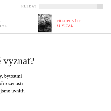
HLEDAT
E
PŘEDPLAŤTE
SI VITAL
TYL
ě vyznat?
y, bytostmi
řirozenosti
 jsme uvnitř.