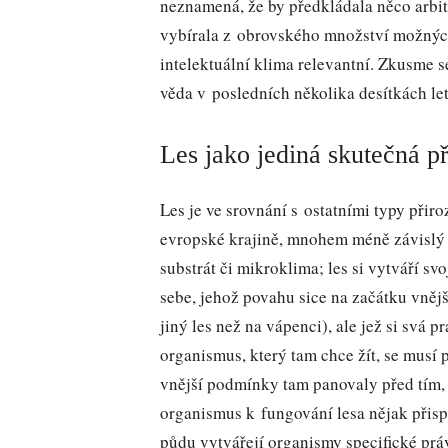
neznamená, že by předkládala něco arbitr
vybírala z obrovského množství možných 
intelektuální klima relevantní. Zkusme s
věda v posledních několika desítkách let
Les jako jediná skutečná př
Les je ve srovnání s ostatními typy přir
evropské krajině, mnohem méně závislý n
substrát či mikroklima; les si vytváří svo
sebe, jehož povahu sice na začátku vnějš
jiný les než na vápenci), ale jež si svá 
organismus, který tam chce žít, se musí p
vnější podmínky tam panovaly před tím, 
organismus k fungování lesa nějak přispí
půdu vytvářejí organismy specifické práv