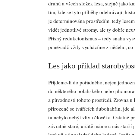
druhů a všech složek lesa, stejně jako ka
tím, kde se tyto příběhy odehrávají, his
je determinována prostředím, tedy lesem
vidět jednotlivé stromy, ale ty dobře neu
Přísný redukcionismus – tedy snaha vysvět
poněvadž vždy vycházíme z něčeho, co
Les jako příklad starobylos
Přijdeme-li do pořádného, nejen jednoz
do některého polabského nebo jihomorav
a původnosti tohoto prostředí. Zrovna u l
přirozeně se tvářících dubohabřin, jde al
tu nebylo nebýt vlivu člověka. Ostatně p
závratně staré; určitě máme u nás starší p
lesů už od poslední doby ledové. Jenže n