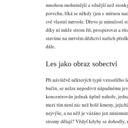
mnohem mohutnější a silnější než stonky 
povrchu, říká se někdy (jen s mírnou nad
své vlastní mrtvole. Dřevo je minulostí s
díky ní může strom žít, prosperovat a růs
stavíme na mrtvém dědictví našich před
dále.
Les jako obraz sobectví
Při návštěvě některých typů vzrostlého l
bučin, se nelze nepodivit nápadnému jev
koncentrován jednak úplně nahoře, jedna
mezi tím není nic než holé kmeny, jejich
nejvýše, a na něž je vázáno jen minimum 
stromy dělají? Vždyť kdyby se dohodly, n