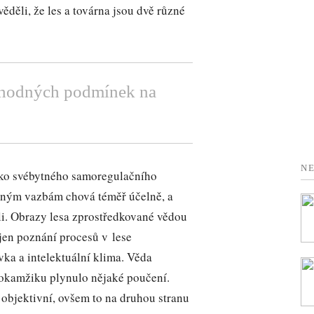
věděli, že les a továrna jsou dvě různé
 vhodných podmínek na
NE
jako svébytného samoregulačního
ětným vazbám chová téměř účelně, a
li. Obrazy lesa zprostředkované vědou
ejen poznání procesů v lese
vka a intelektuální klima. Věda
 okamžiku plynulo nějaké poučení.
objektivní, ovšem to na druhou stranu