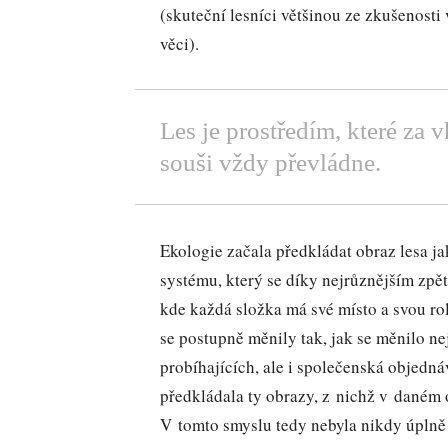
(skuteční lesníci většinou ze zkušenosti 
věci).
Les je prostředím, které za
souši vždy převládne.
Ekologie začala předkládat obraz lesa 
systému, který se díky nejrůznějším zp
kde každá složka má své místo a svou ro
se postupně měnily tak, jak se měnilo n
probíhajících, ale i společenská objedná
předkládala ty obrazy, z nichž v daném
V tomto smyslu tedy nebyla nikdy úplně 