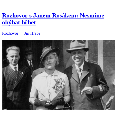
Rozhovor s Janem Rosákem: Nesmíme
ohýbat hřbet
Rozhovor — Jiří Hrabě