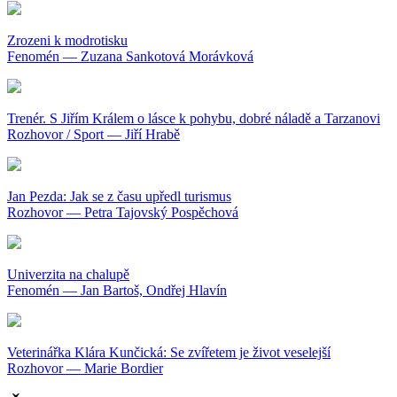
Zrozeni k modrotisku
Fenomén — Zuzana Sankotová Morávková
Trenér. S Jiřím Králem o lásce k pohybu, dobré náladě a Tarzanovi
Rozhovor / Sport — Jiří Hrabě
Jan Pezda: Jak se z času upředl turismus
Rozhovor — Petra Tajovský Pospěchová
Univerzita na chalupě
Fenomén — Jan Bartoš, Ondřej Hlavín
Veterinářka Klára Kunčická: Se zvířetem je život veselejší
Rozhovor — Marie Bordier