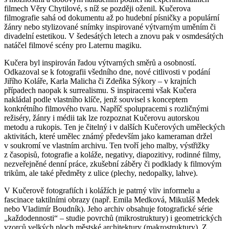
filmech Věry Chytilové, s níž se později oženil. Kučerova
filmografie sahá od dokumentu až po hudební písničky a populární
žánry nebo stylizované snímky inspirované výtvarným uměním či
divadelní estetikou. V šedesátých letech a znovu pak v osmdesátých
natáčel filmové scény pro Laternu magiku.
Kučera byl inspirován řadou výtvarných směrů a osobností.
Odkazoval se k fotografii všedního dne, nové citlivosti v podání
Jiřího Koláře, Karla Malicha či Zdeňka Sýkory ‒ v krajních
případech naopak k surrealismu. S inspiracemi však Kučera
nakládal podle vlastního klíče, jenž souvisel s konceptem
konkrétního filmového tvaru. Napříč spolupracemi s rozličnými
režiséry, žánry i médii tak lze rozpoznat Kučerovu autorskou
metodu a rukopis. Ten je čitelný i v dalších Kučerových uměleckých
aktivitách, které umělec známý především jako kameraman držel
v soukromí ve vlastním archivu. Ten tvoří jeho malby, výstřižky
z časopisů, fotografie a koláže, negativy, diapozitivy, rodinné filmy,
nezveřejněné denní práce, zkušební záběry či podklady k filmovým
trikům, ale také předměty z ulice (plechy, nedopalky, lahve).
V Kučerově fotografiích i kolážích je patrný vliv informelu a
fascinace taktilními obrazy (např. Emila Medková, Mikuláš Medek
nebo Vladimír Boudník). Jeho archiv obsahuje fotografické série
„každodennosti“ – studie povrchů (mikrostruktury) i geometrických
vzorců velkých ploch městské architektury (makrostruktury). Z