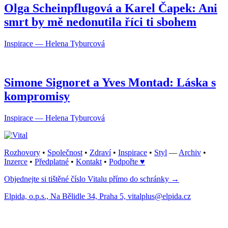
Olga Scheinpflugová a Karel Čapek: Ani
smrt by mě nedonutila říci ti sbohem
Inspirace — Helena Tyburcová
Simone Signoret a Yves Montad: Láska s
kompromisy
Inspirace — Helena Tyburcová
Rozhovory
•
Společnost
•
Zdraví
•
Inspirace
•
Styl
—
Archiv
•
Inzerce
•
Předplatné
•
Kontakt
•
Podpořte ♥
Objednejte si tištěné číslo Vitalu přímo do schránky →
Elpida, o.p.s., Na Bělidle 34, Praha 5, vitalplus@elpida.cz