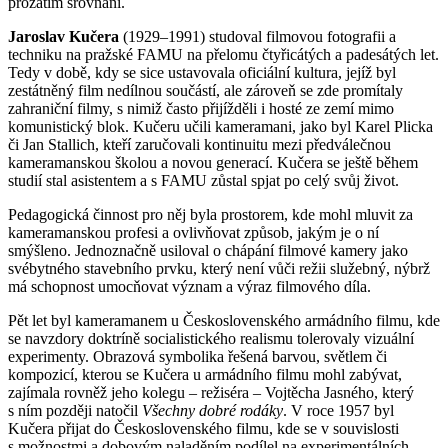
prozatím srovnání.
Jaroslav Kučera
(1929–1991) studoval filmovou fotografii a
techniku na pražské FAMU na přelomu čtyřicátých a padesátých let.
Tedy v době, kdy se sice ustavovala oficiální kultura, jejíž byl
zestátněný film nedílnou součástí, ale zároveň se zde promítaly
zahraniční filmy, s nimiž často přijížděli i hosté ze zemí mimo
komunistický blok. Kučeru učili kameramani, jako byl Karel Plicka
či Jan Stallich, kteří zaručovali kontinuitu mezi předválečnou
kameramanskou školou a novou generací. Kučera se ještě během
studií stal asistentem a s FAMU zůstal spjat po celý svůj život.
Pedagogická činnost pro něj byla prostorem, kde mohl mluvit za
kameramanskou profesi a ovlivňovat způsob, jakým je o ní
smýšleno. Jednoznačně usiloval o chápání filmové kamery jako
svébytného stavebního prvku, který není vůči režii služebný, nýbrž
má schopnost umocňovat význam a výraz filmového díla.
Pět let byl kameramanem u Československého armádního filmu, kde
se navzdory doktríně socialistického realismu tolerovaly vizuální
experimenty. Obrazová symbolika řešená barvou, světlem či
kompozicí, kterou se Kučera u armádního filmu mohl zabývat,
zajímala rovněž jeho kolegu – režiséra ‒ Vojtěcha Jasného, který
s ním později natočil
Všechny dobré rodáky
. V roce 1957 byl
Kučera přijat do Československého filmu, kde se v souvislosti
s možnostmi a dobovým naladěním podílel na experimentálních