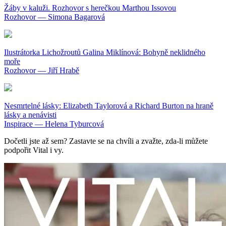
Žáby v kaluži. Rozhovor s herečkou Marthou Issovou
Rozhovor — Simona Bagarová
Ilustrátorka Lichožroutů Galina Miklínová: Bohyně neklidného
moře
Rozhovor — Jiří Hrabě
Nesmrtelné lásky: Elizabeth Taylorová a Richard Burton na hraně
lásky a nenávisti
Inspirace — Helena Tyburcová
Dočetli jste až sem? Zastavte se na chvíli a zvažte, zda-li můžete
podpořit Vital i vy.