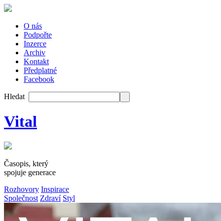
O nás
Podpořte
Inzerce
Archiv
Kontakt
Předplatné
Facebook
Hledat
Vital
Časopis, který
spojuje generace
Rozhovory
Inspirace
Společnost
Zdraví
Styl