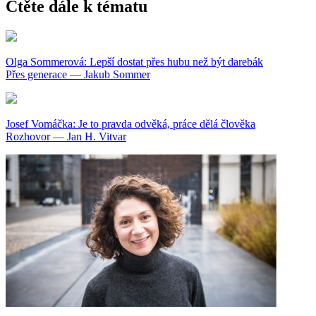
Čtěte dále k tématu
Olga Sommerová: Lepší dostat přes hubu než být darebák
Přes generace — Jakub Sommer
Josef Vomáčka: Je to pravda odvěká, práce dělá člověka
Rozhovor — Jan H. Vitvar