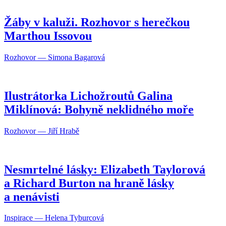
Žáby v kaluži. Rozhovor s herečkou
Marthou Issovou
Rozhovor — Simona Bagarová
Ilustrátorka Lichožroutů Galina
Miklínová: Bohyně neklidného moře
Rozhovor — Jiří Hrabě
Nesmrtelné lásky: Elizabeth Taylorová
a Richard Burton na hraně lásky
a nenávisti
Inspirace — Helena Tyburcová