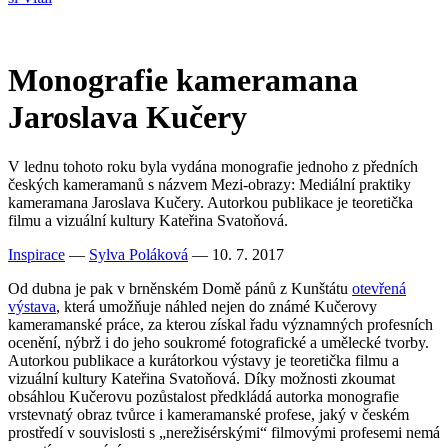
Monografie kameramana
Jaroslava Kučery
V lednu tohoto roku byla vydána monografie jednoho z předních
českých kameramanů s názvem Mezi-obrazy: Mediální praktiky
kameramana Jaroslava Kučery. Autorkou publikace je teoretička
filmu a vizuální kultury Kateřina Svatoňová.
Inspirace
—
Sylva Poláková
— 10. 7. 2017
Od dubna je pak v brněnském Domě pánů z Kunštátu
otevřená
výstava
, která umožňuje náhled nejen do známé Kučerovy
kameramanské práce, za kterou získal řadu významných profesních
ocenění, nýbrž i do jeho soukromé fotografické a umělecké tvorby.
Autorkou publikace a kurátorkou výstavy je teoretička filmu a
vizuální kultury Kateřina Svatoňová. Díky možnosti zkoumat
obsáhlou Kučerovu pozůstalost předkládá autorka monografie
vrstevnatý obraz tvůrce i kameramanské profese, jaký v českém
prostředí v souvislosti s „nerežisérskými“ filmovými profesemi nemá