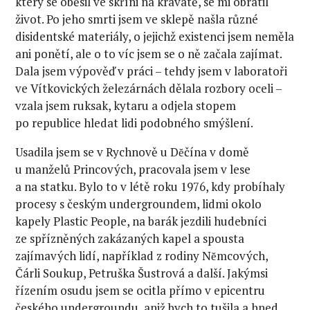
který se oběsil ve skříni na kravatě, se mi obrátil
život. Po jeho smrti jsem ve sklepě našla různé
disidentské materiály, o jejichž existenci jsem neměla
ani ponětí, ale o to víc jsem se o ně začala zajímat.
Dala jsem výpověď v práci – tehdy jsem v laboratoři
ve Vítkovických železárnách dělala rozbory oceli –
vzala jsem ruksak, kytaru a odjela stopem
po republice hledat lidi podobného smýšlení.
Usadila jsem se v Rychnově u Dĕčína v domě
u manželů Princových, pracovala jsem v lese
a na statku. Bylo to v létě roku 1976, kdy probíhaly
procesy s českým undergroundem, lidmi okolo
kapely Plastic People, na barák jezdili hudebníci
ze spřízněných zakázaných kapel a spousta
zajímavých lidí, například z rodiny Nĕmcových,
Čárli Soukup, Petruška Šustrová a další. Jakýmsi
řízením osudu jsem se ocitla přímo v epicentru
českého undergroundu, aniž bych to tušila a hned