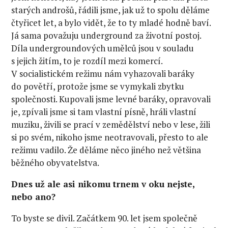
starých androšů, řádili jsme, jak už to spolu děláme
čtyřicet let, a bylo vidět, že to ty mladé hodně baví.
Já sama považuju underground za životní postoj.
Díla undergroundových umělců jsou v souladu
s jejich žitím, to je rozdíl mezi komercí.
V socialistickém režimu nám vyhazovali baráky
do povětří, protože jsme se vymykali zbytku
společnosti. Kupovali jsme levné baráky, opravovali
je, zpívali jsme si tam vlastní písně, hráli vlastní
muziku, živili se prací v zemědělství nebo v lese, žili
si po svém, nikoho jsme neotravovali, přesto to ale
režimu vadilo. Že děláme něco jiného než většina
běžného obyvatelstva.
Dnes už ale asi nikomu trnem v oku nejste,
nebo ano?
To byste se divil. Začátkem 90. let jsem společně