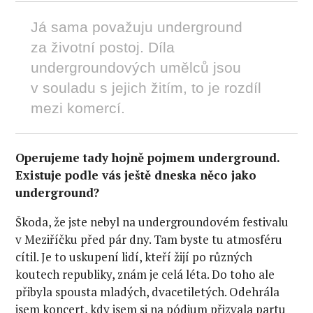
Já sama považuju underground
za životní postoj. Díla
undergroundových umělců jsou
v souladu s jejich žitím, to je rozdíl
mezi komercí.
Operujeme tady hojně pojmem underground.
Existuje podle vás ještě dneska něco jako
underground?
Škoda, že jste nebyl na undergroundovém festivalu
v Meziříčku před pár dny. Tam byste tu atmosféru
cítil. Je to uskupení lidí, kteří žijí po různých
koutech republiky, znám je celá léta. Do toho ale
přibyla spousta mladých, dvacetiletých. Odehrála
jsem koncert, kdy jsem si na pódium přizvala partu