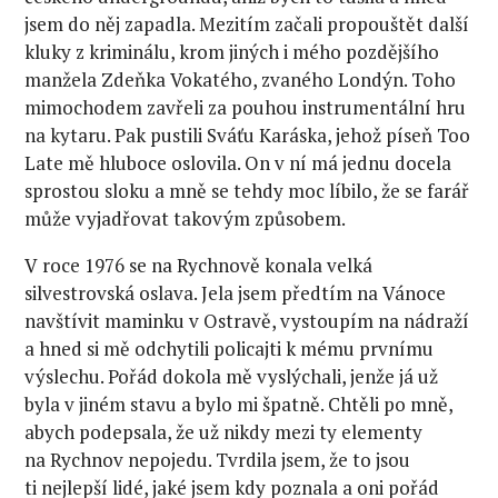
jsem do něj zapadla. Mezitím začali propouštět další
kluky z kriminálu, krom jiných i mého pozdějšího
manžela Zdeňka Vokatého, zvaného Londýn. Toho
mimochodem zavřeli za pouhou instrumentální hru
na kytaru. Pak pustili Sváťu Karáska, jehož píseň Too
Late mě hluboce oslovila. On v ní má jednu docela
sprostou sloku a mně se tehdy moc líbilo, že se farář
může vyjadřovat takovým způsobem.
V roce 1976 se na Rychnově konala velká
silvestrovská oslava. Jela jsem předtím na Vánoce
navštívit maminku v Ostravě, vystoupím na nádraží
a hned si mě odchytili policajti k mému prvnímu
výslechu. Pořád dokola mě vyslýchali, jenže já už
byla v jiném stavu a bylo mi špatně. Chtěli po mně,
abych podepsala, že už nikdy mezi ty elementy
na Rychnov nepojedu. Tvrdila jsem, že to jsou
ti nejlepší lidé, jaké jsem kdy poznala a oni pořád