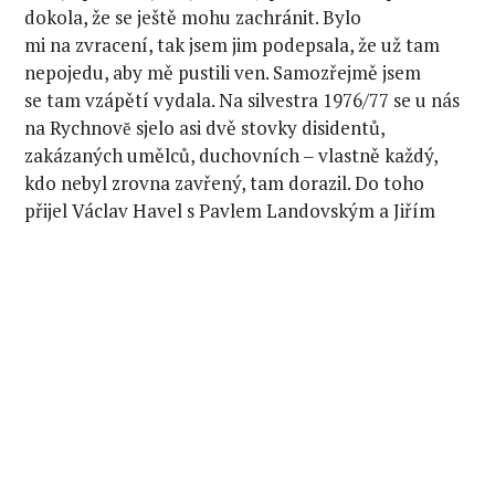
dokola, že se ještě mohu zachránit. Bylo
mi na zvracení, tak jsem jim podepsala, že už tam
nepojedu, aby mě pustili ven. Samozřejmě jsem
se tam vzápětí vydala. Na silvestra 1976/77 se u nás
na Rychnovĕ sjelo asi dvě stovky disidentů,
zakázaných umělců, duchovních ‒ vlastně každý,
kdo nebyl zrovna zavřený, tam dorazil. Do toho
přijel Václav Havel s Pavlem Landovským a Jiřím
Němcem. Přivezli Chartu 77, došlo k podepisování,
po Novém roce Charta vyšla a nastalo peklo.
V důsledku toho pak byl náš dům státní bezpečností
srovnán se zemí.
Začalo to chartou a pokračovalo emigrací
do Vídně, že?
Ano, to byl taky důsledek podpisu Charty 77. Neměli
jsme kde bydlet, každé tři měsíce jsme se stěhovali.