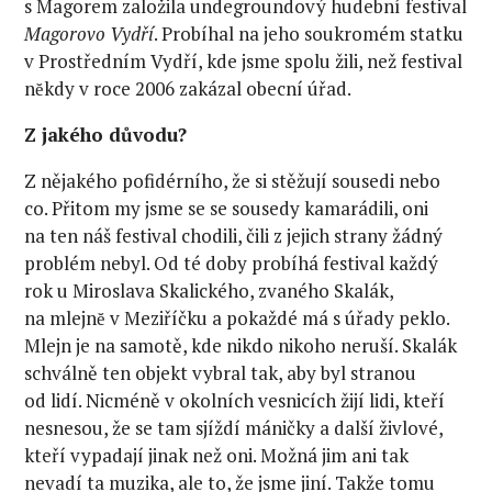
s Magorem založila undegroundový hudební festival
Magorovo Vydří
. Probíhal na jeho soukromém statku
v Prostředním Vydří, kde jsme spolu žili, než festival
nĕkdy v roce 2006 zakázal obecní úřad.
Z jakého důvodu?
Z nějakého pofidérního, že si stěžují sousedi nebo
co. Přitom my jsme se se sousedy kamarádili, oni
na ten náš festival chodili, čili z jejich strany žádný
problém nebyl. Od té doby probíhá festival každý
rok u Miroslava Skalického, zvaného Skalák,
na mlejnĕ v Meziříčku a pokaždé má s úřady peklo.
Mlejn je na samotě, kde nikdo nikoho neruší. Skalák
schválně ten objekt vybral tak, aby byl stranou
od lidí. Nicméně v okolních vesnicích žijí lidi, kteří
nesnesou, že se tam sjíždí máničky a další živlové,
kteří vypadají jinak než oni. Možná jim ani tak
nevadí ta muzika, ale to, že jsme jiní. Takže tomu