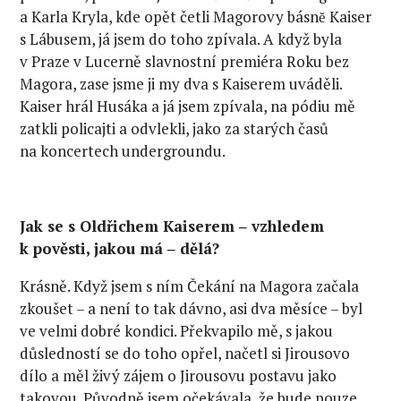
a Karla Kryla, kde opět četli Magorovy básnĕ Kaiser
s Lábusem, já jsem do toho zpívala. A když byla
v Praze v Lucerně slavnostní premiéra Roku bez
Magora, zase jsme ji my dva s Kaiserem uváděli.
Kaiser hrál Husáka a já jsem zpívala, na pódiu mě
zatkli policajti a odvlekli, jako za starých časů
na koncertech undergroundu.
Jak se s Oldřichem Kaiserem ‒ vzhledem
k pověsti, jakou má ‒ dělá?
Krásně. Když jsem s ním Čekání na Magora začala
zkoušet – a není to tak dávno, asi dva měsíce – byl
ve velmi dobré kondici. Překvapilo mě, s jakou
důsledností se do toho opřel, načetl si Jirousovo
dílo a měl živý zájem o Jirousovu postavu jako
takovou. Původně jsem očekávala, že bude pouze