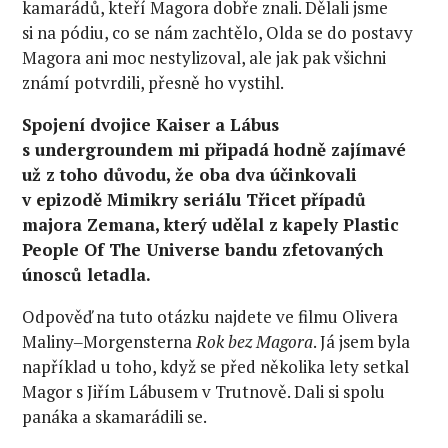
kamarádů, kteří Magora dobře znali. Dělali jsme
si na pódiu, co se nám zachtělo, Olda se do postavy
Magora ani moc nestylizoval, ale jak pak všichni
známí potvrdili, přesně ho vystihl.
Spojení dvojice Kaiser a Lábus
s undergroundem mi připadá hodně zajímavé
už z toho důvodu, že oba dva účinkovali
v epizodě Mimikry seriálu Třicet případů
majora Zemana, který udělal z kapely Plastic
People Of The Universe bandu zfetovaných
únosců letadla.
Odpověď na tuto otázku najdete ve filmu Olivera
Maliny‒Morgensterna
Rok bez Magora
. Já jsem byla
například u toho, když se před několika lety setkal
Magor s Jiřím Lábusem v Trutnově. Dali si spolu
panáka a skamarádili se.