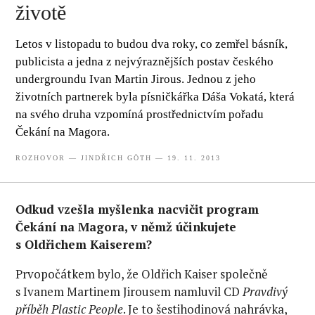
životě
Letos v listopadu to budou dva roky, co zemřel básník,
publicista a jedna z nejvýraznějších postav českého
undergroundu Ivan Martin Jirous. Jednou z jeho
životních partnerek byla písničkářka Dáša Vokatá, která
na svého druha vzpomíná prostřednictvím pořadu
Čekání na Magora.
ROZHOVOR
—
JINDŘICH GÖTH
— 19. 11. 2013
Odkud vzešla myšlenka nacvičit program
Čekání na Magora, v němž účinkujete
s Oldřichem Kaiserem?
Prvopočátkem bylo, že Oldřich Kaiser společně
s Ivanem Martinem Jirousem namluvil CD
Pravdivý
příběh Plastic People
. Je to šestihodinová nahrávka,