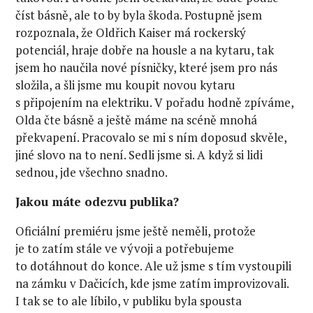
číst básně, ale to by byla škoda. Postupně jsem
rozpoznala, že Oldřich Kaiser má rockerský
potenciál, hraje dobře na housle a na kytaru, tak
jsem ho naučila nové písničky, které jsem pro nás
složila, a šli jsme mu koupit novou kytaru
s připojením na elektriku. V pořadu hodně zpíváme,
Olda čte básně a ještě máme na scéně mnohá
překvapení. Pracovalo se mi s ním doposud skvěle,
jiné slovo na to není. Sedli jsme si. A když si lidi
sednou, jde všechno snadno.
Jakou máte odezvu publika?
Oficiální premiéru jsme ještě neměli, protože
je to zatím stále ve vývoji a potřebujeme
to dotáhnout do konce. Ale už jsme s tím vystoupili
na zámku v Dačicích, kde jsme zatím improvizovali.
I tak se to ale líbilo, v publiku byla spousta