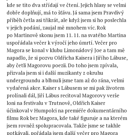
kde se tito dva střídají ve čtení. Jejich hlasy se velmi
dobře doplňují, má to šťávu. Já sama jsem Pravdivý
příběh četla asi třikrát, ale když jsem si ho poslechla
v jejich podání, zaujal mě mnohem víc. Rok
po Martinově skonu jsem 11. 11. na svatého Martina
uspořádala večer k výročí jeho úmrtí. Večer pro
Magora se konal v klubu Limonádový Joe a tam mě
napadlo, že si pozvu Oldřicha Kaisera i Jiřího Lábuse,
aby četli Magorovu poezii. Do toho jsem zpívala,
přizvala jsem si i další muzikanty z okruhu
undergroundu a blbnuli jsme tam až do rána, velmi
vydařená akce. Kaiser s Lábusem se mi pak životem
prolínali dál, Jiří Lábus recitoval Magorovy verše
loni na festivalu v Trutnově, Oldřich Kaiser
účinkoval v Humpolci na premiéře dokumentárního
filmu Rok bez Magora, kde také figuruje a na kterém
jsem rovněž spolupracovala. Takže jsme se takhle
potkávali, pořádala jsem další večer pro Magora