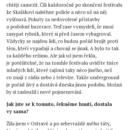
chtějí zamezit. Čili každoročně po skončení festivalu
ke Skalákovi naběhne policie a něco už na něj
vyšťourá. Pokuty za nedovolené přístavby
a podobné buzerace. Teď zase vymysleli, že musí
zasypat rybník, který si před časem vybagroval.
Vždycky se najdou lidi, co budou pořád brojit proti
těm, kteří vypadají a chovají se jinak. A bylo to tak
za každého režimu. Ale jak už jsem řekla,
je potěšitelné, že na tomhle festivalu uvidíte tisíce
mladých lidí, které zajímá taky něco jiného, než
co znají z rádia nebo z televize. Takže underground
je pořád živý a dostává dneska jinou podobu. Možná
by si zasloužil i nové pojmenování.
Jak jste se k tomuto, řekněme hnutí, dostala
vy sama?
Žila jsem v Ostravě a po sebevraždě mého táty,