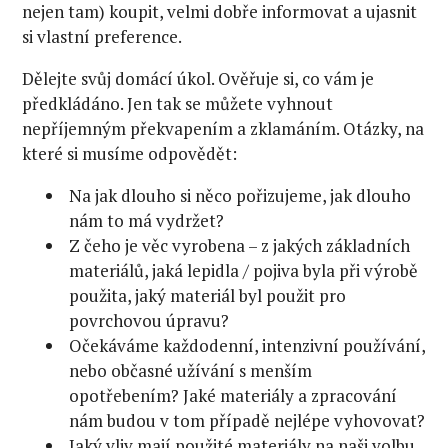
nejen tam) koupit, velmi dobře informovat a ujasnit
si vlastní preference.
Dělejte svůj domácí úkol. Ověřuje si, co vám je
předkládáno. Jen tak se můžete vyhnout
nepříjemným překvapením a zklamáním. Otázky, na
které si musíme odpovědět:
Na jak dlouho si něco pořizujeme, jak dlouho
nám to má vydržet?
Z čeho je věc vyrobena – z jakých základních
materiálů, jaká lepidla / pojiva byla při výrobě
použita, jaký materiál byl použit pro
povrchovou úpravu?
Očekáváme každodenní, intenzivní používání,
nebo občasné užívání s menším
opotřebením? Jaké materiály a zpracování
nám budou v tom případě nejlépe vyhovovat?
Jaký vliv mají použité materiály na naši volbu