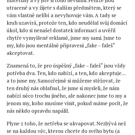
materiály a vy jste si toho nevšimli. Peníze jsou
utracené a vy žijete s dalším předmětem, který se
vám vlastně nelíbí a nevyhovuje vám. A tady se
kruh uzavírá, protože ten, kdo neudělal svůj domácí
úkol, kdo si nenašel dostatek informací a uvěřil
chytře vymyšlené reklamě, jsme my sami. Jsme to
my, kdo jsou mentálně připraveni „fake – faleš“
akceptovat.
Znamená to, že pro úspěšný „fake – faleš“ jsou vždy
potřeba dva. Ten, kdo nabízí, a ten, kdo akceptuje…
a to jsme my. Samozřejmě si můžeme stěžovat, že
ten druhý nás oblafnul, že jsme si mysleli, že nám
nabízí něco trochu jiného, ale nakonec jsme to my a
jenom my, koho musíme vinit, pokud máme pocit, že
nás někdo opravdu napálil.
Plyne z toho, že netřeba se ukvapovat. Nezbývá než
se na každou věc, kterou chcete do svého bytu (a