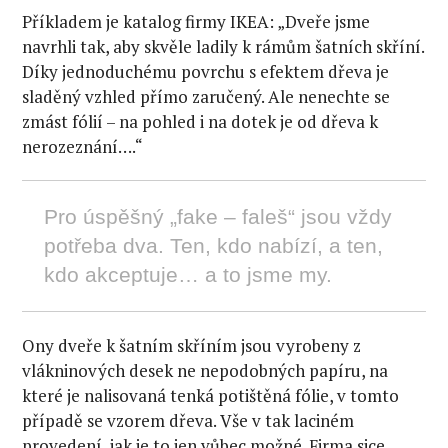
Příkladem je katalog firmy IKEA: „Dveře jsme
navrhli tak, aby skvěle ladily k rámům šatních skříní.
Díky jednoduchému povrchu s efektem dřeva je
sladěný vzhled přímo zaručený. Ale nenechte se
zmást fólií – na pohled i na dotek je od dřeva k
nerozeznání….“
Pro úspěšný „fake – faleš“ jsou vždy
potřeba dva. Ten, kdo nabízí, a ten,
kdo akceptuje… a to jsme my.
Ony dveře k šatním skříním jsou vyrobeny z
vlákninových desek ne nepodobných papíru, na
které je nalisovaná tenká potištěná fólie, v tomto
případě se vzorem dřeva. Vše v tak laciném
provedení, jak je to jen vůbec možné. Firma sice