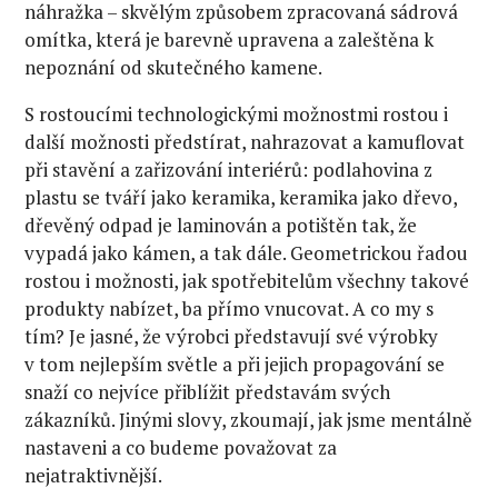
náhražka – skvělým způsobem zpracovaná sádrová
omítka, která je barevně upravena a zaleštěna k
nepoznání od skutečného kamene.
S rostoucími technologickými možnostmi rostou i
další možnosti předstírat, nahrazovat a kamuflovat
při stavění a zařizování interiérů: podlahovina z
plastu se tváří jako keramika, keramika jako dřevo,
dřevěný odpad je laminován a potištěn tak, že
vypadá jako kámen, a tak dále. Geometrickou řadou
rostou i možnosti, jak spotřebitelům všechny takové
produkty nabízet, ba přímo vnucovat. A co my s
tím? Je jasné, že výrobci představují své výrobky
v tom nejlepším světle a při jejich propagování se
snaží co nejvíce přiblížit představám svých
zákazníků. Jinými slovy, zkoumají, jak jsme mentálně
nastaveni a co budeme považovat za
nejatraktivnější.