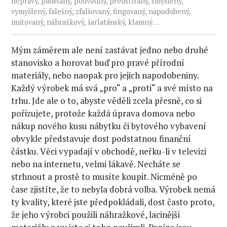
nepravý, padělaný, podvodný, předstíraný, smýšlený,
vymyšlený, falešný, zfalšovaný, fingovaný, napodobený,
imitovaný, náhražkový, šarlatánský, klamný…
Mým záměrem ale není zastávat jedno nebo druhé
stanovisko a horovat buď pro pravé přírodní
materiály, nebo naopak pro jejich napodobeniny.
Každý výrobek má svá „pro“ a „proti“ a své místo na
trhu. Jde ale o to, abyste věděli zcela přesně, co si
pořizujete, protože každá úprava domova nebo
nákup nového kusu nábytku či bytového vybavení
obvykle představuje dost podstatnou finanční
částku. Věci vypadají v obchodě, neřku-li v televizi
nebo na internetu, velmi lákavě. Necháte se
strhnout a prostě to musíte koupit. Nicméně po
čase zjistíte, že to nebyla dobrá volba. Výrobek nemá
ty kvality, které jste předpokládali, dost často proto,
že jeho výrobci použili náhražkové, lacinější