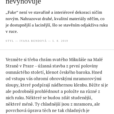
nevyhovuje
„Fake“ není ve stavařině a interiérové dekoraci ničím
novým. Nahrazovat drahé, kvalitní materiály něčím, co
je dostupnější a lacinější, šlo se stavěním odjakživa ruku
v ruce.
STYL
—
IVANA BENDOVÁ
— 5. 8. 2019
Vezměte si třeba chrám svatého Mikuláše na Malé
Straně v Praze – úžasná stavba z první poloviny
osmnáctého století, klenot českého baroka. Hned
od vstupu vás ohromí obrovskými mramorovými
sloupy, které podpírají nádhernou klenbu. Běžte si je
ale podrobněji prohlédnout a položte na různé z
nich ruku. Některé se budou zdát studenější,
některé méně. Ty chladnější jsou z mramoru, ale
povrchová úprava těch ne tak chladných je