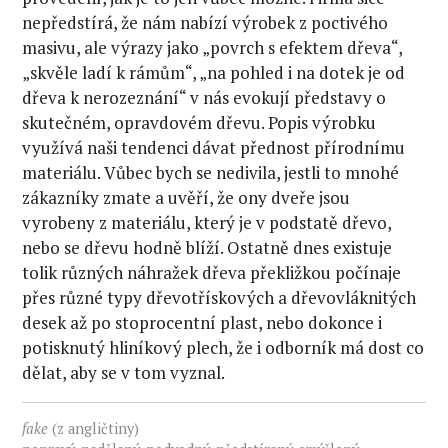
nepředstírá, že nám nabízí výrobek z poctivého
masivu, ale výrazy jako „povrch s efektem dřeva“,
„skvěle ladí k rámům“, „na pohled i na dotek je od
dřeva k nerozeznání“ v nás evokují představy o
skutečném, opravdovém dřevu. Popis výrobku
využívá naši tendenci dávat přednost přírodnímu
materiálu. Vůbec bych se nedivila, jestli to mnohé
zákazníky zmate a uvěří, že ony dveře jsou
vyrobeny z materiálu, který je v podstatě dřevo,
nebo se dřevu hodně blíží. Ostatně dnes existuje
tolik různých náhražek dřeva překližkou počínaje
přes různé typy dřevotřískových a dřevovláknitých
desek až po stoprocentní plast, nebo dokonce i
potisknutý hliníkový plech, že i odborník má dost co
dělat, aby se v tom vyznal.
fake
(z angličtiny)