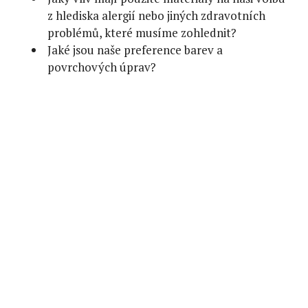
z hlediska alergií nebo jiných zdravotních
problémů, které musíme zohlednit?
Jaké jsou naše preference barev a
povrchových úprav?
Jak nám nový kus bude ladit se vším ostatním,
co doma už máme?
Jsme zavilí zastánci klasických přírodních
materiálů, nebo rádi experimentujeme s
novinkami?
Kolik peněz chceme utratit?
Opravdu to potřebujeme?
IVANA BENDOVÁ
5. 8. 2019
TAGY:
BYDLENÍ
,
IKEA