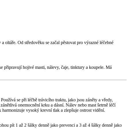
a oltáře. Od středověku se začal pěstovat pro výrazné léčebné
e připravují hojivé masti, nálevy, čaje, tinktury a koupele. Má
oužívá se při léčbě trávicího traktu, jako jsou záněty a vředy,
í zánětlivá onemocnění krku a dásní. Nálev nebo mast šetrně léčí
armonizuje vysoký krevní tlak a zlepšuje ostrost vidění.
ou pít 1 až 2 šálky denně jako prevenci a 3 až 4 šálky denně jako