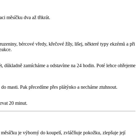
ci měsíčku dva až třikrát.
uzeniny, bércové vředy, křečové žíly, lišej, některé typy ekzémů a při
eakce.
pět, důkladně zamícháme a odstavíme na 24 hodin. Poté lehce ohřejeme
 do masti. Pak přecedíme přes plátýnko a necháme ztuhnout.
rvat 20 minut.
 měsíčku je výborný do koupelí, zvláčňuje pokožku, zlepšuje její