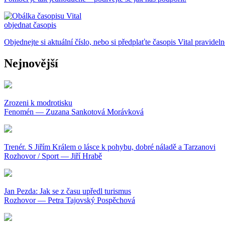
objednat časopis
Objednejte si aktuální číslo, nebo si předplaťte časopis Vital pravidel
Nejnovější
Zrozeni k modrotisku
Fenomén — Zuzana Sankotová Morávková
Trenér. S Jiřím Králem o lásce k pohybu, dobré náladě a Tarzanovi
Rozhovor / Sport — Jiří Hrabě
Jan Pezda: Jak se z času upředl turismus
Rozhovor — Petra Tajovský Pospěchová