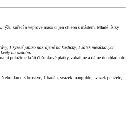
, rýži, kuřecí a vepřové maso či jen chleba s máslem. Mladé lístky
ávy, 1 kyselé jablko nakrájené na kostičky, 1 šálek měsíčkových
é květy na ozdobu.
na ni položíme krůtí či šunkové plátky, zabalíme a dáme do chladu do
ody. Nebo dáme 3 broskve, 1 banán, svazek mangoldu, svazek petržele,