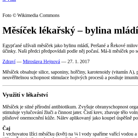
Foto © Wikimedia Commons
Měsíček lékařský – bylina mlád
Egypťané užívali měsíček jako bylinu mládí, Peršané a Řekové milova
účinky. Naši předci předpovídali podle něj počasí. Má-li měsíček po 
Zdraví
—
Miroslava Hejnová
— 27. 1. 2017
Měsíček obsahuje silice, saponiny, hořčiny, karotenoidy (vitamín A), p
neuvěřitelnou schopnost stimulace hojivých procesů a posiluje imuni
Využití v lékařství
Měsíček je silné přírodní antibiotikum. Zvyšuje obranyschopnost organi
stimuluje vylučování žluči a činnost jater. Čistí krev, zbavuje tělo 
plísňové onemocnění kůže. Nálev aplikovaný jako koupel úspěšně pot
Čaj
1 vrchovatou lžíci měsíčku (květ) na ¼ l vody spaříme vařící vodou 