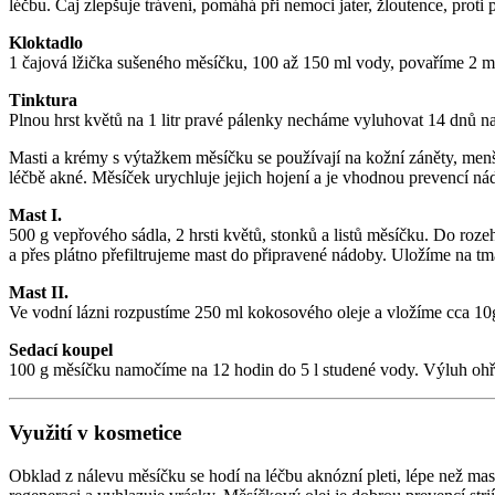
léčbu. Čaj zlepšuje trávení, pomáhá při nemoci jater, žloutence, proti
Kloktadlo
1 čajová lžička sušeného měsíčku, 100 až 150 ml vody, povaříme 2 minu
Tinktura
Plnou hrst květů na 1 litr pravé pálenky necháme vyluhovat 14 dnů na
Masti a krémy s výtažkem měsíčku se používají na kožní záněty, menší p
léčbě akné. Měsíček urychluje jejich hojení a je vhodnou prevencí n
Mast I.
500 g vepřového sádla, 2 hrsti květů, stonků a listů měsíčku. Do ro
a přes plátno přefiltrujeme mast do připravené nádoby. Uložíme na t
Mast II.
Ve vodní lázni rozpustíme 250 ml kokosového oleje a vložíme cca 10
Sedací koupel
100 g měsíčku namočíme na 12 hodin do 5 l studené vody. Výluh ohřej
Využití v kosmetice
Obklad z nálevu měsíčku se hodí na léčbu aknózní pleti, lépe než mas