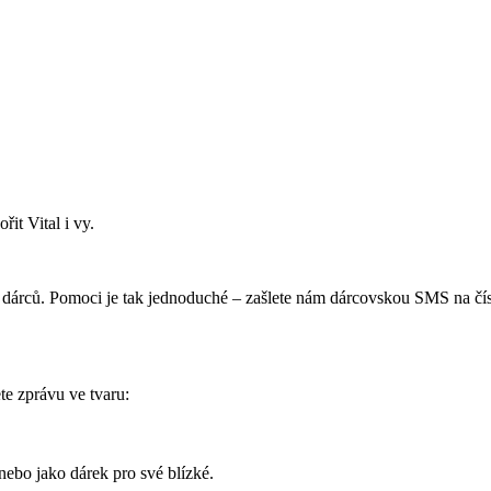
řit Vital i vy.
ře dárců. Pomoci je tak jednoduché – zašlete nám dárcovskou SMS na čí
te zprávu ve tvaru:
nebo jako dárek pro své blízké.