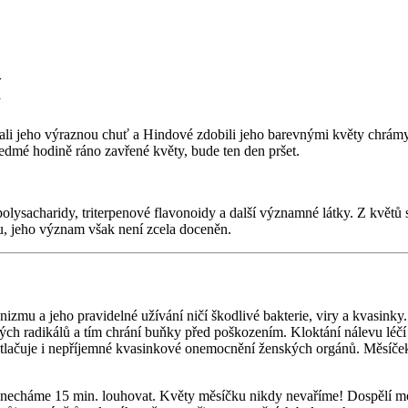
í
li jeho výraznou chuť a Hindové zdobili jeho barevnými květy chrámy 
sedmé hodině ráno zavřené květy, bude ten den pršet.
olysacharidy, triterpenové flavonoidy a další významné látky. Z květů s
tu, jeho význam však není zcela doceněn.
zmu a jeho pravidelné užívání ničí škodlivé bakterie, viry a kvasinky. P
volných radikálů a tím chrání buňky před poškozením. Kloktání nálevu léč
lačuje i nepříjemné kvasinkové onemocnění ženských orgánů. Měsíček h
a necháme 15 min. louhovat. Květy měsíčku nikdy nevaříme! Dospělí moh