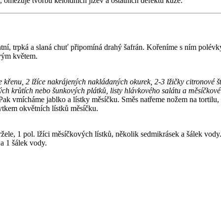
, omezuje tvorbu keloidních jizev a ostatních defektů kůže.
tní, trpká a slaná chuť připomíná drahý šafrán. Kořeníme s ním polévky
ovým květem.
 křenu, 2 lžíce nakrájených nakládaných okurek, 2-3 lžičky citronové šť
ených krůtích nebo šunkových plátků, listy hlávkového salátu a měsíčkov
ak vmícháme jablko a lístky měsíčku. Směs natřeme nožem na tortilu, 
tkem okvětních lístků měsíčku.
petržele, 1 pol. lžíci měsíčkových lístků, několik sedmikrásek a šálek v
 a 1 šálek vody.