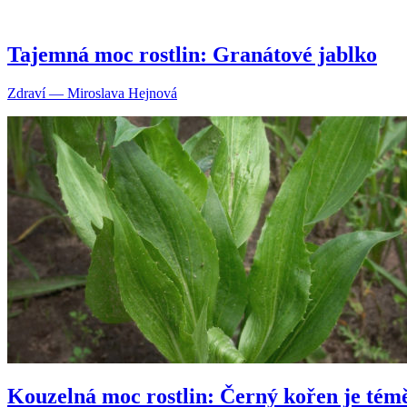
Tajemná moc rostlin: Granátové jablko
Zdraví — Miroslava Hejnová
Kouzelná moc rostlin: Černý kořen je témě