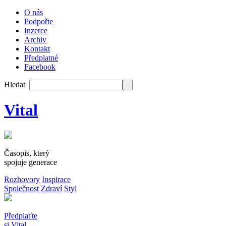
O nás
Podpořte
Inzerce
Archiv
Kontakt
Předplatné
Facebook
Hledat
Vital
Časopis, který
spojuje generace
Rozhovory
Inspirace
Společnost
Zdraví
Styl
Předplaťte
si Vital