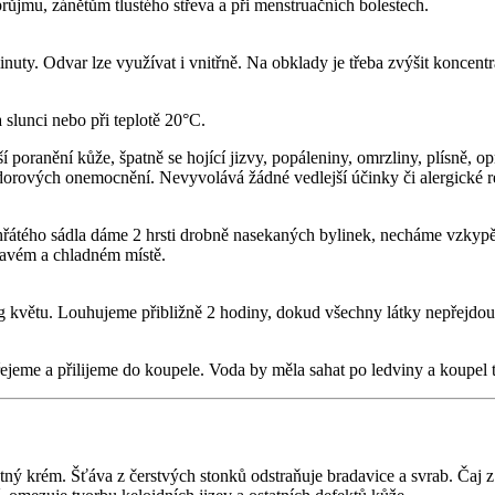
 průjmu, zánětům tlustého střeva a při menstruačních bolestech.
ty. Odvar lze využívat i vnitřně. Na obklady je třeba zvýšit koncentra
 slunci nebo při teplotě 20°C.
oranění kůže, špatně se hojící jizvy, popáleniny, omrzliny, plísně, opr
ádorových onemocnění. Nevyvolává žádné vedlejší účinky či alergické r
zehřátého sádla dáme 2 hrsti drobně nasekaných bylinek, necháme vzky
mavém a chladném místě.
g květu. Louhujeme přibližně 2 hodiny, dokud všechny látky nepřejdou
eme a přilijeme do koupele. Voda by měla sahat po ledviny a koupel t
tný krém. Šťáva z čerstvých stonků odstraňuje bradavice a svrab. Čaj z