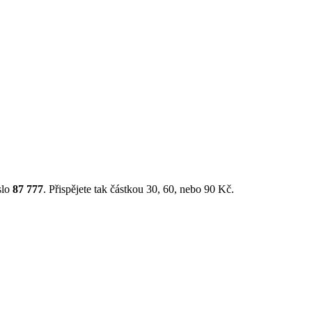
slo
87 777
. Přispějete tak částkou 30, 60, nebo 90 Kč.