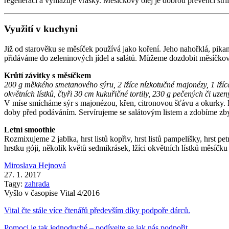
regeneraci a vyhlazuje vrásky. Měsíčkový olej je dobrou prevencí strií
Využití v kuchyni
Již od starověku se měsíček používá jako koření. Jeho nahořklá, pikan
přidáváme do zeleninových jídel a salátů. Můžeme dozdobit měsíčk
Krůtí závitky s měsíčkem
200 g měkkého smetanového sýru, 2 lžíce nízkotučné majonézy, 1 lžíce
okvětních lístků, čtyři 30 cm kukuřičné tortily, 230 g pečených či uz
V míse smícháme sýr s majonézou, křen, citronovou šťávu a okurky. P
doby před podáváním. Servírujeme se salátovým listem a zdobíme zby
Letní smoothie
Rozmixujeme 2 jablka, hrst listů kopřiv, hrst listů pampelišky, hrst 
hrstku góji, několik květů sedmikrásek, lžíci okvětních lístků měsíčku
Miroslava Hejnová
27. 1. 2017
Tagy:
zahrada
Vyšlo v časopise Vital 4/2016
Vital čte stále více čtenářů především díky podpoře dárců.
Pomoci je tak jednoduché – podívejte se jak nás podpořit.