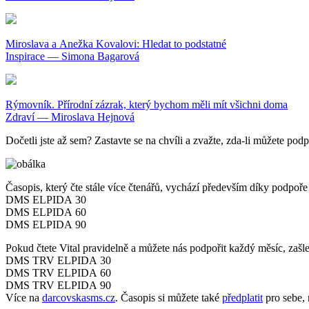
Miroslava a Anežka Kovalovi: Hledat to podstatné
Inspirace — Simona Bagarová
Rýmovník. Přírodní zázrak, který bychom měli mít všichni doma
Zdraví — Miroslava Hejnová
Dočetli jste až sem? Zastavte se na chvíli a zvažte, zda-li můžete podpo
Časopis, který čte stále více čtenářů, vychází především díky podpo
DMS ELPIDA 30
DMS ELPIDA 60
DMS ELPIDA 90
Pokud čtete Vital pravidelně a můžete nás podpořit každý měsíc, zašle
DMS TRV ELPIDA 30
DMS TRV ELPIDA 60
DMS TRV ELPIDA 90
Více na
darcovskasms.cz
. Časopis si můžete také
předplatit
pro sebe, 