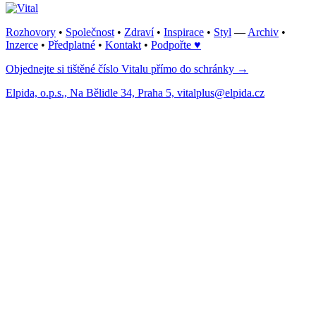
Rozhovory
•
Společnost
•
Zdraví
•
Inspirace
•
Styl
—
Archiv
•
Inzerce
•
Předplatné
•
Kontakt
•
Podpořte ♥
Objednejte si tištěné číslo Vitalu přímo do schránky →
Elpida, o.p.s., Na Bělidle 34, Praha 5, vitalplus@elpida.cz