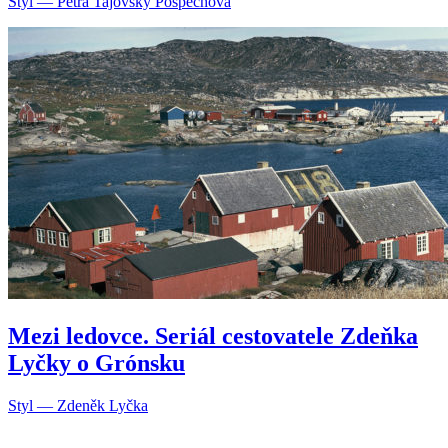
Styl — Petra Tajovský Pospěchová
Mezi ledovce. Seriál cestovatele Zdeňka
Lyčky o Grónsku
Styl — Zdeněk Lyčka