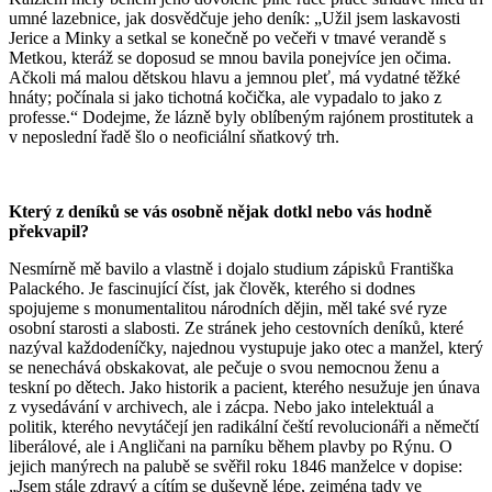
umné lazebnice, jak dosvědčuje jeho deník: „Užil jsem laskavosti
Jerice a Minky a setkal se konečně po večeři v tmavé verandě s
Metkou, kteráž se doposud se mnou bavila ponejvíce jen očima.
Ačkoli má malou dětskou hlavu a jemnou pleť, má vydatné těžké
hnáty; počínala si jako tichotná kočička, ale vypadalo to jako z
professe.“ Dodejme, že lázně byly oblíbeným rajónem prostitutek a
v neposlední řadě šlo o neoficiální sňatkový trh.
Který z deníků se vás osobně nějak dotkl nebo vás hodně
překvapil?
Nesmírně mě bavilo a vlastně i dojalo studium zápisků Františka
Palackého. Je fascinující číst, jak člověk, kterého si dodnes
spojujeme s monumentalitou národních dějin, měl také své ryze
osobní starosti a slabosti. Ze stránek jeho cestovních deníků, které
nazýval každodeníčky, najednou vystupuje jako otec a manžel, který
se nenechává obskakovat, ale pečuje o svou nemocnou ženu a
teskní po dětech. Jako historik a pacient, kterého nesužuje jen únava
z vysedávání v archivech, ale i zácpa. Nebo jako intelektuál a
politik, kterého nevytáčejí jen radikální čeští revolucionáři a němečtí
liberálové, ale i Angličani na parníku během plavby po Rýnu. O
jejich manýrech na palubě se svěřil roku 1846 manželce v dopise:
„Jsem stále zdravý a cítím se duševně lépe, zejména tady ve