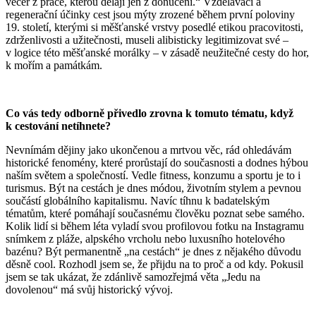
večer z práce, kterou dělají jen z donucení.“ Vzdělávací a
regenerační účinky cest jsou mýty zrozené během první poloviny
19. století, kterými si měšťanské vrstvy posedlé etikou pracovitosti,
zdrženlivosti a užitečnosti, museli alibisticky legitimizovat své –
v logice této měšťanské morálky – v zásadě neužitečné cesty do hor,
k mořím a památkám.
Co vás tedy odborně přivedlo zrovna k tomuto tématu, když
k cestování netíhnete?
Nevnímám dějiny jako ukončenou a mrtvou věc, rád ohledávám
historické fenomény, které prorůstají do současnosti a dodnes hýbou
naším světem a společností. Vedle fitness, konzumu a sportu je to i
turismus. Být na cestách je dnes módou, životním stylem a pevnou
součástí globálního kapitalismu. Navíc tíhnu k badatelským
tématům, které pomáhají současnému člověku poznat sebe samého.
Kolik lidí si během léta vyladí svou profilovou fotku na Instagramu
snímkem z pláže, alpského vrcholu nebo luxusního hotelového
bazénu? Být permanentně „na cestách“ je dnes z nějakého důvodu
děsně cool. Rozhodl jsem se, že přijdu na to proč a od kdy. Pokusil
jsem se tak ukázat, že zdánlivě samozřejmá věta „Jedu na
dovolenou“ má svůj historický vývoj.