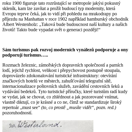
roku 1900 figuruje tato rozrůstající se metropole jakýsi pokusný
skleník, kam lze zavítat a prožít budoucí typ modernity, která
Evropu teprve čeká, jak to vidí při pohledu na mrakodrapy po
příjezdu na Manhattan v roce 1902 například hamburský obchodník
Albert Westenholz: „Taková bude budoucnost naší kultury a našich
životů! Takto bude vypadat svět o generaci později!“
Sám turismus pak rozvoj moderních vynálezů podporuje a ony
podporují turismus…..
Rozmach železnic, zámořských dopravních společností a parních
lodí, jejichž rychlost, velikost i přepychovost postupně stoupala,
doprovázelo zdokonalování turistické infrastruktury: otevírání
značkových hotelů ve městech, zahušťování telegrafní sítě,
internacionalizace poštovních služeb, zavádění cestovních šeků a
vydávání bedekrů. Tyto turistické příručky, které turistům radí kudy
se vydat, jak se chovat, co zhlédnout a jak pozorované vnímat,
vlastně diktují, co je krásné a co ne, čímž se standardizuje široký
repertoár „must see“
(to, co prostě „musíte vidět“, pozn. red.)
pozoruhodností.