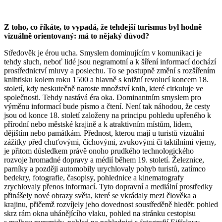
Z toho, co říkáte, to vypadá, že tehdejší turismus byl hodně
vizuálně orientovaný: má to nějaký důvod?
Středověk je érou ucha. Smyslem dominujícím v komunikaci je
tehdy sluch, neboť lidé jsou negramotní a k šíření informací dochází
prostřednictví mluvy a poslechu. To se postupně změní s rozšířením
knihtisku kolem roku 1500 a hlavně s knižní revolucí koncem 18.
století, kdy neskutečně naroste množství knih, které cirkuluje ve
společnosti. Tehdy nastává éra oka. Dominantním smyslem pro
výměnu informací bude písmo a čtení. Není tak náhodou, že cesty
jsou od konce 18. století založeny na principu pohledu upřeného k
přírodní nebo městské krajině a k atraktivním místům, lidem,
dějištím nebo památkám. Přednost, kterou mají u turistů vizuální
zážitky před chuťovými, čichovými, zvukovými či taktilními vjemy,
je přitom důsledkem právě onoho prudkého technologického
rozvoje hromadné dopravy a médií během 19. století. Železnice,
parníky a později automobily urychlovaly pohyb turistů, zatímco
bedekry, fotografie, časopisy, pohlednice a kinematografy
zrychlovaly přenos informací. Tyto dopravní a mediální prostředky
přinášely nové obrazy světa, které se vkrádaly mezi člověka a
krajinu, přičemž rozvíjely jeho dovednost soustředěně hledět: pohled
skrz rám okna uhánějícího vlaku, pohled na stránku cestopisu