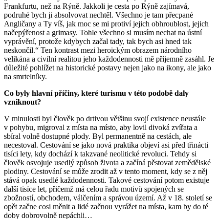
Frankfurtu, než na Rýně. Jakkoli je cesta po Rýně zajímavá,
podruhé bych ji absolvovat nechtěl. Všechno je tam přecpané
Angličany a Ty víš, jak moc se mi protiví jejich obhroublost, jejich
načepýřenost a grimasy. Tohle všechno si musím nechat na ústní
vyprávění, protože kdybych začal tady, tak bych asi hned tak
neskončil.“ Ten kontrast mezi heroickým obrazem národního
velikána a civilní realitou jeho každodennosti mě příjemně zasáhl. Je
důležité pohlížet na historické postavy nejen jako na ikony, ale jako
na smrtelníky.
Co byly hlavní příčiny, které turismu v této podobě daly
vzniknout?
V minulosti byl člověk po drtivou většinu svojí existence neustále
v pohybu, migroval z místa na místo, aby lovil divoká zvířata a
sbíral volně dostupné plody. Byl permanentně na cestách, ale
necestoval. Cestování se jako nová praktika objeví asi před třinácti
tisíci lety, kdy dochází k takzvané neolitické revoluci. Tehdy si
člověk osvojuje usedlý způsob života a začíná pěstovat zemědělské
plodiny. Cestování se může zrodit až v tento moment, kdy se z něj
stává opak usedlé každodennosti. Takové cestování potom existuje
další tisíce let, přičemž má celou řadu motivů spojených se
zbožností, obchodem, válčením a správou území. Až v 18. století se
opět začne cosi měnit a lidé začnou vyrážet na místa, kam by do té
doby dobrovolně nepáchli…