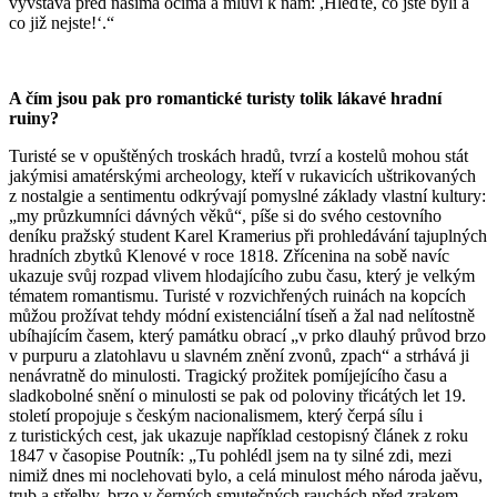
vyvstává před našima očima a mluví k nám: ,Hleďte, co jste byli a
co již nejste!‘.“
A čím jsou pak pro romantické turisty tolik lákavé hradní
ruiny?
Turisté se v opuštěných troskách hradů, tvrzí a kostelů mohou stát
jakýmisi amatérskými archeology, kteří v rukavicích uštrikovaných
z nostalgie a sentimentu odkrývají pomyslné základy vlastní kultury:
„my průzkumníci dávných věků“, píše si do svého cestovního
deníku pražský student Karel Kramerius při prohledávání tajuplných
hradních zbytků Klenové v roce 1818. Zřícenina na sobě navíc
ukazuje svůj rozpad vlivem hlodajícího zubu času, který je velkým
tématem romantismu. Turisté v rozvichřených ruinách na kopcích
můžou prožívat tehdy módní existenciální tíseň a žal nad nelítostně
ubíhajícím časem, který památku obrací „v prko dlauhý průvod brzo
v purpuru a zlatohlavu u slavném znění zvonů, zpach“ a strhává ji
nenávratně do minulosti. Tragický prožitek pomíjejícího času a
sladkobolné snění o minulosti se pak od poloviny třicátých let 19.
století propojuje s českým nacionalismem, který čerpá sílu i
z turistických cest, jak ukazuje například cestopisný článek z roku
1847 v časopise Poutník: „Tu pohlédl jsem na ty silné zdi, mezi
nimiž dnes mi noclehovati bylo, a celá minulost mého národa jaěvu,
trub a střelby, brzo v černých smutečných rauchách před zrakem