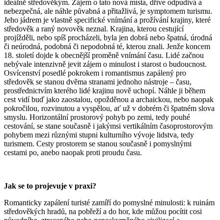
ideálně středověkým. Zájem o tato nová místa, dříve odpudivá a
nebezpečná, ale náhle půvabná a přitažlivá, je symptomem turismu.
Jeho jádrem je vlastně specifické vnímání a prožívání krajiny, které
středověk a raný novověk neznal. Krajina, kterou cestující
projížděli, nebo spíš procházeli, byla jen dobrá nebo špatná, úrodná
či neúrodná, podobná či nepodobná té, kterou znali. Jenže koncem
18. století dojde k obecnější proměně vnímání času. Lidé začnou
nebývale intenzivně jevit zájem o minulost i starost o budoucnost.
Osvícenství posedlé pokrokem i romantismus zapálený pro
středověk se stanou dvěma stranami jednoho nástroje – času,
prostřednictvím kterého lidé krajinu nově uchopí. Náhle ji během
cest vidí buď jako zaostalou, opožděnou a archaickou, nebo naopak
pokročilou, rozvinutou a vyspělou, ať už v dobrém či špatném slova
smyslu. Horizontální prostorový pohyb po zemi, tedy pouhé
cestování, se stane současně i jakýmsi vertikálním časoprostorovým
pohybem mezi různými stupni kulturního vývoje lidstva, tedy
turismem. Cesty prostorem se stanou současně i pomyslnými
cestami po, anebo naopak proti proudu času.
Jak se to projevuje v praxi?
Romanticky zapálení turisté zamíří do pomyslné minulosti: k ruinám
středověkých hradů, na pobřeží a do hor, kde můžou pocítit cosi