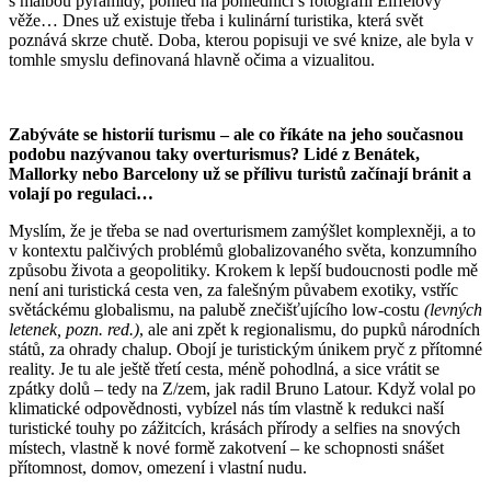
s malbou pyramidy, pohled na pohlednici s fotografií Eiffelovy
věže… Dnes už existuje třeba i kulinární turistika, která svět
poznává skrze chutě. Doba, kterou popisuji ve své knize, ale byla v
tomhle smyslu definovaná hlavně očima a vizualitou.
Zabýváte se historií turismu – ale co říkáte na jeho současnou
podobu nazývanou taky overturismus? Lidé z Benátek,
Mallorky nebo Barcelony už se přílivu turistů začínají bránit a
volají po regulaci…
Myslím, že je třeba se nad overturismem zamýšlet komplexněji, a to
v kontextu palčivých problémů globalizovaného světa, konzumního
způsobu života a geopolitiky. Krokem k lepší budoucnosti podle mě
není ani turistická cesta ven, za falešným půvabem exotiky, vstříc
světáckému globalismu, na palubě znečišťujícího low-costu
(levných
letenek, pozn. red.)
, ale ani zpět k regionalismu, do pupků národních
států, za ohrady chalup. Obojí je turistickým únikem pryč z přítomné
reality. Je tu ale ještě třetí cesta, méně pohodlná, a sice vrátit se
zpátky dolů – tedy na Z/zem, jak radil Bruno Latour. Když volal po
klimatické odpovědnosti, vybízel nás tím vlastně k redukci naší
turistické touhy po zážitcích, krásách přírody a selfies na snových
místech, vlastně k nové formě zakotvení – ke schopnosti snášet
přítomnost, domov, omezení i vlastní nudu.