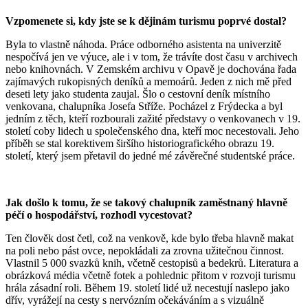
Vzpomenete si, kdy jste se k dějinám turismu poprvé dostal?
Byla to vlastně náhoda. Práce odborného asistenta na univerzitě
nespočívá jen ve výuce, ale i v tom, že trávíte dost času v archivech
nebo knihovnách. V Zemském archivu v Opavě je dochována řada
zajímavých rukopisných deníků a memoárů. Jeden z nich mě před
deseti lety jako studenta zaujal. Šlo o cestovní deník místního
venkovana, chalupníka Josefa Stříže. Pocházel z Frýdecka a byl
jedním z těch, kteří rozbourali zažité představy o venkovanech v 19.
století coby lidech u společenského dna, kteří moc necestovali. Jeho
příběh se stal korektivem širšího historiografického obrazu 19.
století, který jsem přetavil do jedné mé závěrečné studentské práce.
Jak došlo k tomu, že se takový chalupník zaměstnaný hlavně
péčí o hospodářství, rozhodl vycestovat?
Ten člověk dost četl, což na venkově, kde bylo třeba hlavně makat
na poli nebo pást ovce, nepokládali za zrovna užitečnou činnost.
Vlastnil 5 000 svazků knih, včetně cestopisů a bedekrů. Literatura a
obrázková média včetně fotek a pohlednic přitom v rozvoji turismu
hrála zásadní roli. Během 19. století lidé už necestují naslepo jako
dřív, vyrážejí na cesty s nervózním očekáváním a s vizuálně