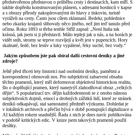
předutvořenou představou o průběhu cesty i destinacích, kam míří. S
takhle dopředu konstruovaným plánem, s adresami hostinců v kapse
a s obrazy přírody nakopírovanými do hlavy z tiskovin, turisté
vyráželi na cesty. Často jsou cílem zklamaní. Bedekr, pohlednice
nebo zkazky krajanů slibovaly něco jiného, než jim teď tanulo před
očima. Roku 1893 si třeba tenhle Stříž zapsal: „Není Italia tak
krásná, jak jsem si ji představil. Málo tepleji jak u nás, a na horách je
vidět sníh, stromy se teprve rozvíjejí a květ jest v pupencích. Hory
skalnaté, šedé, bez lesův a luky vypálené, řeky suché, bez vody.“
Jakým způsobem jste pak sbíral další cestovní deníky a jiné
zdroje?
Ještě před třiceti lety historici nad osobními deníky, pamětmi a
korespondencí ohrnovali nos. Pro subjektivní zabarvení obsahu
těchto pramenů, který měl deformovat objektivní historickou realitu,
šlo o doplňující pramen, který nanejvýš zlahodňoval obraz „velkých
dějin“. S popularizací tzv. dějin každodennosti se z onoho nánosu
subjektivních dojmů, emocí a drobných zážitků lidí, které ze stránek
deníků odkapávají, stal samostatný předmět výzkumu. Dohledat je
v lokálních archivech a přečíst bývá v době postupující digitalizace a
AI každým rokem snadnější. Řada z nich je dnes navíc publikována
v podobě kritických edic. V knize jsem takových pramenů použil
desítky.