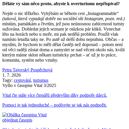
Děláte vy sám něco proto, abyste k overturismu nepřispíval?
Nejde o nic těžkého. Vyhýbám se během cest „Instagrammable“
(taková, která vypadají dobře na sociální síti Instagram, pozn. red.)
místům, památkám a čtvrtím, jež jsou neúnosnou zahlceností turisty
sužována. Dohledat jejich seznam je otázkou pár kliků. Vynechat
léto na horách nebo u moře, mi pak nedělá problém. Použít vlak
namísto letadla taky ne. Po autě už delší dobu neprahnu. Občas – a
myslím, že bychom to měli dělat častěji než doposud – potom není
od věci raději zůstat doma a zamyslet se nad věcmi okolo nás, kvůli
kterým máme sklon někam turisticky prchat – ať už je to práce,
komunita, systém nebo vztahy.
Petra Tajovský Pospěchová
1. 7. 2026
Tagy:
cestování
,
turismus
Vyšlo v časopise Vital 3/2025
Vital čte stále více čtenářů především díky podpoře dárců.
Pomoci je tak jednoduché – podívejte se jak nás podpořit.
objednat časopis