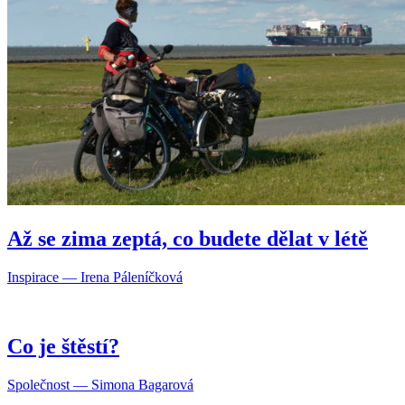
Až se zima zeptá, co budete dělat v létě
Inspirace — Irena Páleníčková
Co je štěstí?
Společnost — Simona Bagarová