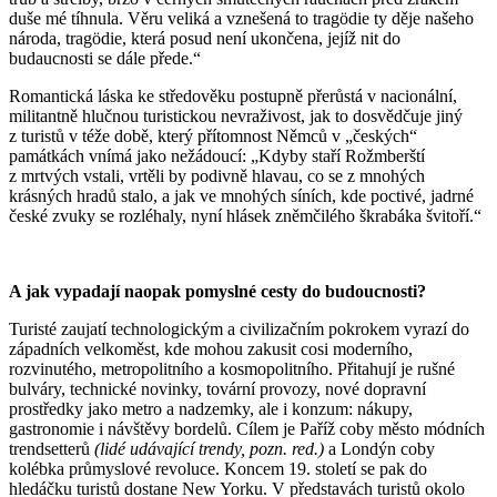
duše mé tíhnula. Věru veliká a vznešená to tragödie ty děje našeho
národa, tragödie, která posud není ukončena, jejíž nit do
budaucnosti se dále přede.“
Romantická láska ke středověku postupně přerůstá v nacionální,
militantně hlučnou turistickou nevraživost, jak to dosvědčuje jiný
z turistů v téže době, který přítomnost Němců v „českých“
památkách vnímá jako nežádoucí: „Kdyby staří Rožmberští
z mrtvých vstali, vrtěli by podivně hlavau, co se z mnohých
krásných hradů stalo, a jak ve mnohých síních, kde poctivé, jadrné
české zvuky se rozléhaly, nyní hlásek zněmčilého škrabáka švitoří.“
A jak vypadají naopak pomyslné cesty do budoucnosti?
Turisté zaujatí technologickým a civilizačním pokrokem vyrazí do
západních velkoměst, kde mohou zakusit cosi moderního,
rozvinutého, metropolitního a kosmopolitního. Přitahují je rušné
bulváry, technické novinky, tovární provozy, nové dopravní
prostředky jako metro a nadzemky, ale i konzum: nákupy,
gastronomie i návštěvy bordelů. Cílem je Paříž coby město módních
trendsetterů
(lidé udávající trendy, pozn. red.)
a Londýn coby
kolébka průmyslové revoluce. Koncem 19. století se pak do
hledáčku turistů dostane New Yorku. V představách turistů okolo