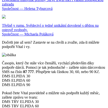
zahradu
Společnost — Helena Tyburcová
Třešně v rumu. Svědectví o jedné unikátní dovolené s dědou na
ostrově svobody.
Společnost — Michaela Poláková
Dočetli jste až sem? Zastavte se na chvíli a zvažte, zda-li můžete
podpořit Vital i vy.
Časopis, který čte stále více čtenářů, vychází především díky
podpoře dárců. Pomoci je tak jednoduché – zašlete nám dárcovskou
SMS na číslo
87 777
. Přispějete tak částkou 30, 60, nebo 90 Kč.
DMS ELPIDA 30
DMS ELPIDA 60
DMS ELPIDA 90
Pokud čtete Vital pravidelně a můžete nás podpořit každý měsíc,
zašlete zprávu ve tvaru:
DMS TRV ELPIDA 30
DMS TRV ELPIDA 60