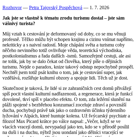
Rozhovor
—
Petra Tajovský Pospěchová
— 1. 7. 2026
Jak jste se vlastně k tématu zrodu turismu dostal – jste sám
vášnivý turista?
Můj vztah k cestování je deformovaný od doby, co se mu věnuji
profesně. Těžko můžu být schopen krajinu a cizinu vnímat napřímo,
nekriticky a s naivní radostí. Moje chápání světa a turismu coby
něčeho nevinného totiž ovlivňuje věda, teoretická východiska,
postkolonialismus a řada dalších -ismů. Samozřejmě cestuji, ale asi
ne tolik, jak by se dalo čekat od člověka, který píše o dějinách
turismu. Nejde o paradox, knize takový odstup nepochybně prospěl.
Nechtěl jsem totiž psát knihu o tom, jak je cestování super, jak
vzdělává, rozšiřuje kulturní obzory a spojuje lidi. Těch už je dost.
Skutečnost je taková, že lidé si ze zahraničních cest domů přivážejí
spíš pocit vlastní kulturní nadřazenosti, a regenerace, která je funkcí
dovolené, tkví spíš v placebo efektu. O tom, zda ležérní slunění na
pláži spojené s bezbřehou konzumací zoceluje zdraví a povznáší
ducha, pochybuji právě tak jako o ozdravném účinku týdenního
lyžování v Alpách, které huntuje kolena. Už švýcarský psychiatr a
filozof Max Picard krátce po válce napsal: „Večer, když se ve
vlacích vracejí domů, nevypadají jako ten, kdo se v přírodě posílil
na duši i na duchu, nýbrž jsou uondaní jako dělníci vracející se