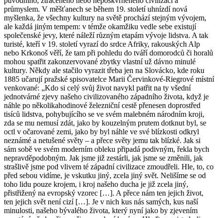
původního, ztraceného nebo neposkvrněného civilizací a
průmyslem. V měšťanech se během 19. století uhnízdí nová
myšlenka, že všechny kultury na světě prochází stejným vývojem,
ale každá jiným tempem: v témže okamžiku vedle sebe existují
společenské jevy, které náleží různým etapám vývoje lidstva. A tak
turisté, kteří v 19. století vyrazí do srdce Afriky, rakouských Alp
nebo Krkonoš věří, že tam při pohledu do tváří domorodců či horalů
mohou spatřit zakonzervované zbytky vlastní už dávno minulé
kultury. Někdy ale stačilo vyrazit třeba jen na Slovácko, kde roku
1885 učarují pražské spisovatelce Marii Červinkové-Riegrové místní
venkované: „Kdo si celý svůj život navykl patřit na ty všední
jednotvárné zjevy našeho civilizovaného západního života, když je
náhle po několikahodinové železniční cestě přenesen doprostřed
tisíců lidstva, pohybujícího se ve svém malebném národním kroji,
zda se mu nemusí zdát, jako by kouzelným prutem dotknut byl, se
octl v očarované zemi, jako by byl náhle ve své blízkosti odkryl
neznámé a netušené světy – a přece světy jemu tak blízké. Jak si
sám sobě ve svém moderním obleku připadá podivným, řekla bych
nepravděpodobným. Jak jsme již zestárli, jak jsme se změnili, jak
strašlivě jsme pod vlivem té západní civilizace zmoudřeli. Hle, to, co
před sebou vidíme, je vskutku jiný, zcela jiný svět. Nelišíme se od
toho lidu pouze krojem, i kroj našeho ducha je již zcela jiný,
přistřižený na evropský vzorec […]. A přece nám ten jejich život,
ten jejich svět není cizí […]. Je v nich kus nás samých, kus naší
minulosti, našeho bývalého života, který nyní jako by zjevením