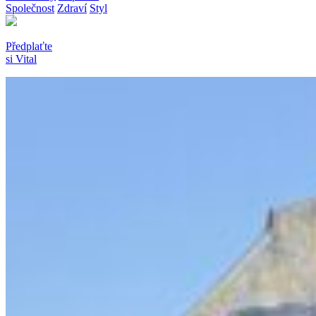
Společnost
Zdraví
Styl
Předplaťte
si Vital