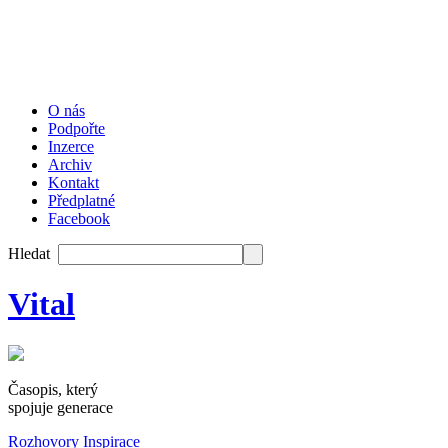
O nás
Podpořte
Inzerce
Archiv
Kontakt
Předplatné
Facebook
Hledat
Vital
Časopis, který
spojuje generace
Rozhovory
Inspirace