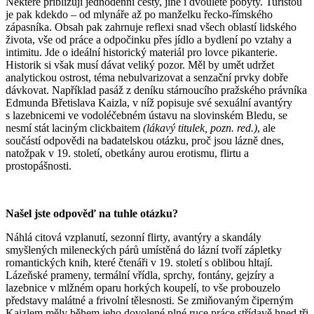
Některé přibližují jednodenní cesty, jiné i dvouleté pobyty. Turistou
je pak kdekdo ‒ od mlynáře až po manželku řecko-římského
zápasníka. Obsah pak zahrnuje reflexi snad všech oblastí lidského
života, vše od práce a odpočinku přes jídlo a bydlení po vztahy a
intimitu. Jde o ideální historický materiál pro lovce pikanterie.
Historik si však musí dávat veliký pozor. Měl by umět udržet
analytickou ostrost, téma nebulvarizovat a senzační prvky dobře
dávkovat. Například pasáž z deníku stárnoucího pražského právníka
Edmunda Břetislava Kaizla, v níž popisuje své sexuální avantýry
s lazebnicemi ve vodoléčebném ústavu na slovinském Bledu, se
nesmí stát laciným clickbaitem
(lákavý titulek, pozn. red.)
, ale
součástí odpovědi na badatelskou otázku, proč jsou lázně dnes,
natožpak v 19. století, obetkány aurou erotismu, flirtu a
prostopášnosti.
Našel jste odpověď na tuhle otázku?
Náhlá citová vzplanutí, sezonní flirty, avantýry a skandály
smyšlených mileneckých párů umístěná do lázní tvoří zápletky
romantických knih, které čtenáři v 19. století s oblibou hltají.
Lázeňské prameny, termální vřídla, sprchy, fontány, gejzíry a
lazebnice v mlžném oparu horkých koupelí, to vše probouzelo
představy malátné a frivolní tělesnosti. Se zmiňovaným čiperným
Kaizlem měly během jeho dovolené plné ruce práce střídavě hned tři