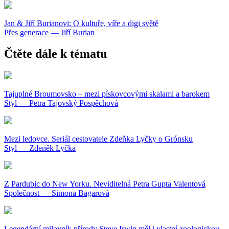
Jan & Jiří Burianovi: O kultuře, víře a digi světě
Přes generace — Jiří Burian
Čtěte dále k tématu
Tajuplné Broumovsko – mezi pískovcovými skalami a barokem
Styl — Petra Tajovský Pospěchová
Mezi ledovce. Seriál cestovatele Zdeňka Lyčky o Grónsku
Styl — Zdeněk Lyčka
Z Pardubic do New Yorku. Neviditelná Petra Gupta Valentová
Společnost — Simona Bagarová
Legendární milovník přírody Steve Irwin měl i vlastní zoologickou