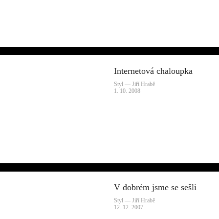
Internetová chaloupka
Styl — Jiří Hrabě
1. 10. 2008
V dobrém jsme se sešli
Styl — Jiří Hrabě
12. 12. 2007