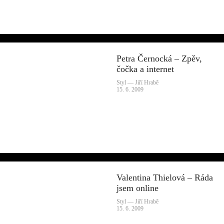
Petra Černocká – Zpěv,
čočka a internet
Styl — Jiří Hrabě
15. 6. 2009
Valentina Thielová – Ráda
jsem online
Styl — Jiří Hrabě
15. 6. 2009