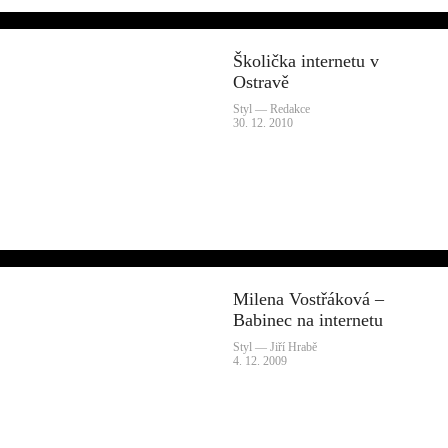
Školička internetu v
Ostravě
Styl — Redakce
30. 12. 2010
Milena Vostřáková –
Babinec na internetu
Styl — Jiří Hrabě
4. 12. 2009