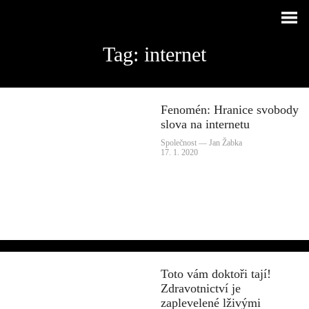
Tag: internet
Fenomén: Hranice svobody
slova na internetu
VITAL
Společnost — Jan Žabka
17. 1. 2020
Toto vám doktoři tají!
Zdravotnictví je
zaplevelené lživými