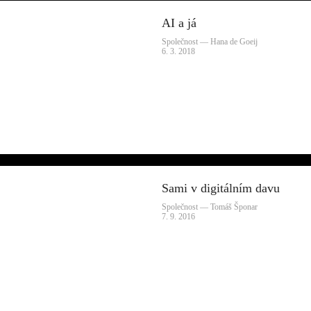
AI a já
Společnost — Hana de Goeij
6. 3. 2018
Sami v digitálním davu
Společnost — Tomáš Šponar
7. 9. 2016