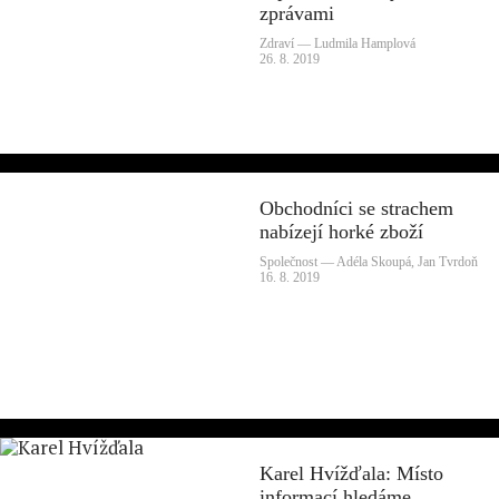
zprávami
Zdraví — Ludmila Hamplová
26. 8. 2019
Obchodníci se strachem
nabízejí horké zboží
Společnost — Adéla Skoupá, Jan Tvrdoň
16. 8. 2019
Karel Hvížďala: Místo
informací hledáme