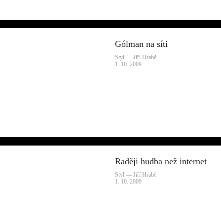
Gólman na síti
Styl — Jiří Hrabě
1. 10. 2009
Raději hudba než internet
Styl — Jiří Hrabě
1. 10. 2009