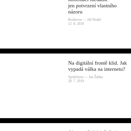
jen potvrzení vlastního
názoru
Rozhovor — Jiří Hrabě
12. 8. 2019
Na digitální frontě klid. Jak
vypadá válka na internetu?
Společnost — Jan Žabka
29. 7. 2019