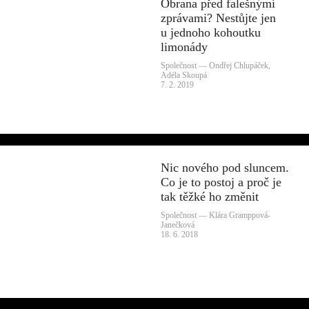
Obrana před falešnými
zprávami? Nestůjte jen
u jednoho kohoutku
limonády
Společnost — Ondřej Chlupáček,
Adéla Skoupá
7. 2. 2019
Nic nového pod sluncem.
Co je to postoj a proč je
tak těžké ho změnit
Společnost — Klára Gramppová-
Janečková
18. 6. 2018