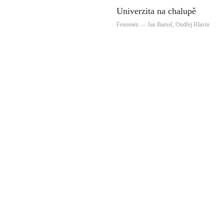
Univerzita na chalupě
Fenomén — Jan Bartoš, Ondřej Hlavín
Nechci se nudit. Reportáž
o vzdělávání v Centru
Elpida
Manuál / Reportáž — Naďa Buchtová