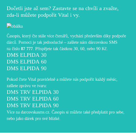
Dočetli jste až sem? Zastavte se na chvíli a zvažte,
zda-li můžete podpořit Vital i vy.
Časopis, který čte stále více čtenářů, vychází především díky podpoře
dárců. Pomoci je tak jednoduché – zašlete nám dárcovskou SMS
na číslo
87 777
. Přispějete tak částkou 30, 60, nebo 90 Kč.
DMS ELPIDA 30
DMS ELPIDA 60
DMS ELPIDA 90
Pokud čtete Vital pravidelně a můžete nás podpořit každý měsíc,
zašlete zprávu ve tvaru:
DMS TRV ELPIDA 30
DMS TRV ELPIDA 60
DMS TRV ELPIDA 90
Více na
darcovskasms.cz
. Časopis si můžete také
předplatit
pro sebe,
nebo jako dárek pro své blízké.