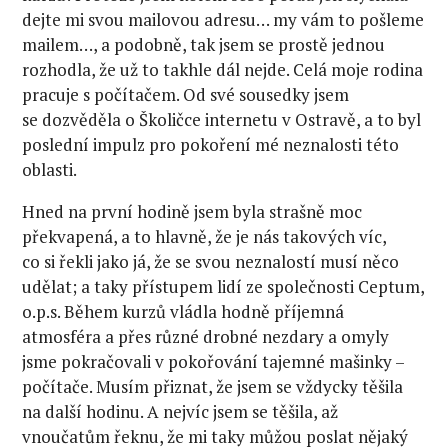
dejte mi svou mailovou adresu… my vám to pošleme
mailem…, a podobně, tak jsem se prostě jednou
rozhodla, že už to takhle dál nejde. Celá moje rodina
pracuje s počítačem. Od své sousedky jsem
se dozvěděla o Školičce internetu v Ostravě, a to byl
poslední impulz pro pokoření mé neznalosti této
oblasti.
Hned na první hodině jsem byla strašně moc
překvapená, a to hlavně, že je nás takových víc,
co si řekli jako já, že se svou neznalostí musí něco
udělat; a taky přístupem lidí ze společnosti Ceptum,
o.p.s. Během kurzů vládla hodně příjemná
atmosféra a přes různé drobné nezdary a omyly
jsme pokračovali v pokořování tajemné mašinky –
počítače. Musím přiznat, že jsem se vždycky těšila
na další hodinu. A nejvíc jsem se těšila, až
vnoučatům řeknu, že mi taky můžou poslat nějaký