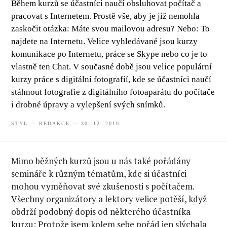
Během kurzů se účastníci naučí obsluhovat počítač a
pracovat s Internetem. Prostě vše, aby je již nemohla
zaskočit otázka: Máte svou mailovou adresu? Nebo: To
najdete na Internetu. Velice vyhledávané jsou kurzy
komunikace po Internetu, práce se Skype nebo co je to
vlastně ten Chat. V současné době jsou velice populární
kurzy práce s digitální fotografií, kde se účastníci naučí
stáhnout fotografie z digitálního fotoaparátu do počítače
i drobné úpravy a vylepšení svých snímků.
STYL
—
REDAKCE
— 30. 12. 2010
Mimo běžných kurzů jsou u nás také pořádány
semináře k různým tématům, kde si účastníci
mohou vyměňovat své zkušenosti s počítačem.
Všechny organizátory a lektory velice potěší, když
obdrží podobný dopis od některého účastníka
kurzu: Protože jsem kolem sebe pořád jen slýchala