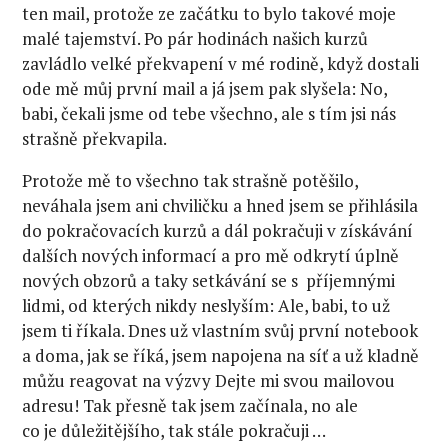
ten mail, protože ze začátku to bylo takové moje
malé tajemství. Po pár hodinách našich kurzů
zavládlo velké překvapení v mé rodině, když dostali
ode mě můj první mail a já jsem pak slyšela: No,
babi, čekali jsme od tebe všechno, ale s tím jsi nás
strašně překvapila.
Protože mě to všechno tak strašně potěšilo,
neváhala jsem ani chviličku a hned jsem se přihlásila
do pokračovacích kurzů a dál pokračuji v získávání
dalších nových informací a pro mě odkrytí úplně
nových obzorů a taky setkávání se s příjemnými
lidmi, od kterých nikdy neslyším: Ale, babi, to už
jsem ti říkala. Dnes už vlastním svůj první notebook
a doma, jak se říká, jsem napojena na síť a už kladně
můžu reagovat na výzvy Dejte mi svou mailovou
adresu! Tak přesně tak jsem začínala, no ale
co je důležitějšího, tak stále pokračuji …