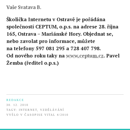
Vaše Svatava B.
Školička Internetu v Ostravě je pořádána
společností CEPTUM, o.p.s. na adrese 28. října
165, Ostrava – Mariánské Hory. Objednat se,
nebo zavolat pro informace, můžete
na telefony 597 081 295 a 728 407 798.
Od nového roku taky na
www.ceptum.cz
. Pavel
Žemba (ředitel o.p.s.)
REDAKCE
30. 12. 2010
TAGY:
INTERNET
,
VZDĚLÁVÁNÍ
VYŠLO V ČASOPISE VITAL 4/2010