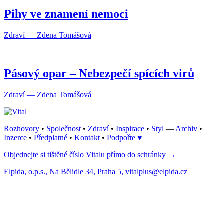
Pihy ve znamení nemoci
Zdraví — Zdena Tomášová
Pásový opar – Nebezpečí spících virů
Zdraví — Zdena Tomášová
Rozhovory
•
Společnost
•
Zdraví
•
Inspirace
•
Styl
—
Archiv
•
Inzerce
•
Předplatné
•
Kontakt
•
Podpořte ♥
Objednejte si tištěné číslo Vitalu přímo do schránky →
Elpida, o.p.s., Na Bělidle 34, Praha 5, vitalplus@elpida.cz