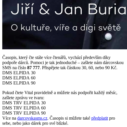
Časopis, který čte stále více čtenářů, vychází především díky
podpoře dárců. Pomoci je tak jednoduché – zašlete nám dárcovskou
SMS na číslo
87 777
. Přispějete tak částkou 30, 60, nebo 90 Kč.
DMS ELPIDA 30
DMS ELPIDA 60
DMS ELPIDA 90
Pokud čtete Vital pravidelně a můžete nás podpořit každý měsíc,
zašlete zprávu ve tvaru:
DMS TRV ELPIDA 30
DMS TRV ELPIDA 60
DMS TRV ELPIDA 90
Více na
darcovskasms.cz
. Časopis si můžete také
předplatit
pro
sebe, nebo jako dárek pro své blízké.