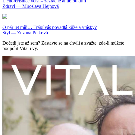
Lichořeřišnice větší – zázračné antibiotikum
Zdraví — Miroslava Hejnová
O pár let míň… Trápí vás povadlá kůže a vrásky?
Styl — Zuzana Pelková
Dočetli jste až sem? Zastavte se na chvíli a zvažte, zda-li můžete
podpořit Vital i vy.