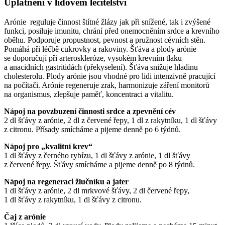
Uplatnění v lidovém léčitelství
Arónie reguluje činnost štítné žlázy jak při snížené, tak i zvýšené
funkci, posiluje imunitu, chrání před onemocněním srdce a krevního
oběhu. Podporuje propustnost, pevnost a pružnost cévních stěn.
Pomáhá při léčbě cukrovky a rakoviny. Šťáva a plody arónie
se doporučují při arteroskleróze, vysokém krevním tlaku
a anacidních gastritidách (překyselení). Šťáva snižuje hladinu
cholesterolu. Plody arónie jsou vhodné pro lidi intenzivně pracující
na počítači. Arónie regeneruje zrak, harmonizuje záření monitorů
na organismus, zlepšuje paměť, koncentraci a vitalitu.
Nápoj na povzbuzení činnosti srdce a zpevnění cév
2 dl šťávy z arónie, 2 dl z červené řepy, 1 dl z rakytníku, 1 dl šťávy
z citronu. Přísady smícháme a pijeme denně po 6 týdnů.
Nápoj pro „kvalitní krev“
1 dl šťávy z černého rybízu, 1 dl šťávy z arónie, 1 dl šťávy
z červené řepy. Šťávy smícháme a pijeme denně po 8 týdnů.
Nápoj na regeneraci žlučníku a jater
1 dl šťávy z arónie, 2 dl mrkvové šťávy, 2 dl červené řepy,
1 dl šťávy z rakytníku, 1 dl šťávy z citronu.
Čaj z arónie