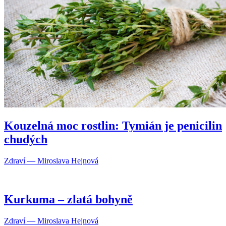
Kouzelná moc rostlin: Tymián je penicilin
chudých
Zdraví — Miroslava Hejnová
Kurkuma – zlatá bohyně
Zdraví — Miroslava Hejnová