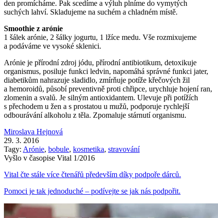
den promícháme. Pak scedíme a výluh plníme do vymytých
suchých lahví. Skladujeme na suchém a chladném místě.
Smoothie z arónie
1 šálek arónie, 2 šálky jogurtu, 1 lžíce medu. Vše rozmixujeme
a podáváme ve vysoké sklenici.
Arónie je přírodní zdroj jódu, přírodní antibiotikum, detoxikuje
organismus, posiluje funkci ledvin, napomáhá správné funkci jater,
diabetikům nahrazuje sladidlo, zmírňuje potíže křečových žil
a hemoroidů, působí preventivně proti chřipce, urychluje hojení ran,
zlomenin a svalů. Je silným antioxidantem. Ulevuje při potížích
s přechodem u žen a s prostatou u mužů, podporuje rychlejší
odbourávání alkoholu z těla. Zpomaluje stárnutí organismu.
Miroslava Hejnová
29. 3. 2016
Tagy:
Arónie
,
bobule
,
kosmetika
,
stravování
Vyšlo v časopise Vital 1/2016
Vital čte stále více čtenářů především díky podpoře dárců.
Pomoci je tak jednoduché – podívejte se jak nás podpořit.