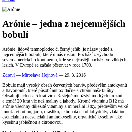
Arónie – jedna z nejcennějších
bobulí
Arónie, lidově temnoplodec či černý jeřáb, je název jedné z
nejcennějších bobulí, které u nás rostou. Pochází z východu
severoamerického kontinentu, kde se nejčastěji nachází ve vlhkých
lesích. V Evropě se začala pěstovat v roce 1700.
Zdraví
—
Miroslava Hejnová
— 29. 3. 2016
Bobule mají vysoký obsah červených barviv, především antokyanů
a flavonoidů, které působí antioxidačně a chrání naše buňky.
Obsahují jich cca 5 krát víc než stejné množství modrých hroznů
a téměř 20 krát víc než maliny a jahody. Kromě vitaminu B12 má
arónie všechny důležité vitaminy a minerální látky, především velké
množství rutinu, jódu, draslíku, je bohatá na uhlohydráty, vlákninu,
esenciální a neesenciální aminokyseliny, organické kyseliny jako
kyselinu jablečnou a citronovou.