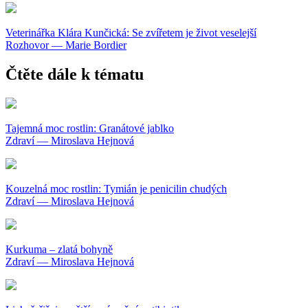
Veterinářka Klára Kunčická: Se zvířetem je život veselejší
Rozhovor — Marie Bordier
Čtěte dále k tématu
Tajemná moc rostlin: Granátové jablko
Zdraví — Miroslava Hejnová
Kouzelná moc rostlin: Tymián je penicilin chudých
Zdraví — Miroslava Hejnová
Kurkuma – zlatá bohyně
Zdraví — Miroslava Hejnová