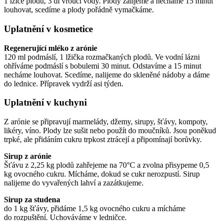
1 lžíce plodů, 3 dl vroucí vody. Plody zalijeme a necháme 15 minut
louhovat, scedíme a plody pořádně vymačkáme.
Uplatnění v kosmetice
Regenerující mléko z arónie
120 ml podmáslí, 1 lžička rozmačkaných plodů. Ve vodní lázni
ohříváme podmáslí s bobulemi 30 minut. Odstavíme a 15 minut
necháme louhovat. Scedíme, nalijeme do skleněné nádoby a dáme
do lednice. Přípravek vydrží asi týden.
Uplatnění v kuchyni
Z arónie se připravují marmelády, džemy, sirupy, šťávy, kompoty,
likéry, víno. Plody lze sušit nebo použít do moučníků. Jsou poněkud
trpké, ale přidáním cukru trpkost ztrácejí a připomínají borůvky.
Sirup z arónie
Šťávu z 2,25 kg plodů zahřejeme na 70°C a zvolna přisypeme 0,5
kg ovocného cukru. Mícháme, dokud se cukr nerozpustí. Sirup
nalijeme do vyvařených lahví a zazátkujeme.
Sirup za studena
do 1 kg šťávy, přidáme 1,5 kg ovocného cukru a mícháme
do rozpuštění. Uchováváme v ledničce.