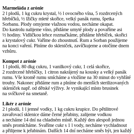
Marmeláda z arónie
2 l plodů, 1 kg cukru krystal, ½ l ovocného vína, 5 rozdrcených
hřebíčků, ½ lžičky mleté skořice, velký panák rumu, špetka
Sorbanu. Plody omyjeme vlažnou vodou, necháme okapat.
Do kastrolu nalijeme víno, přidáme umyté plody a povaříme asi
½ hodiny. Vidličkou lehce rozmačkáme, přidáme hřebíček, skořici
a krystalový cukr. Vaříme do zhoustnutí. Rum a Sorban použijeme
na konci vaření. Plníme do skleniček, zavíčkujeme a otočíme dnem
vzhůru.
Kompot z arónie
1 l plodů, 80 dkg cukru, 1 vanilkový cukr, 1 celá skořice,
2 rozdrcené hřebíčky, 1 citron nakrájený na kousky a velký panák
rumu. Vše kromě rumu smícháme a vložíme na 30 minut do vyhřáté
trouby. Nakonec přidáme rum a plníme do menších sterilizovaných
skleniček např. od dětské výživy. Je vynikající místo brusinek
na svíčkové na smetaně.
Likér z arónie
2 l plodů, 1 l jemné vodky, 1 kg cukru krupice. Do pětilitrové
zavařovací sklenice dáme černé jeřabiny, zalijeme vodkou
a necháme 14 dní na chladném místě. Každý den alespoň jednou
směs promícháme. Svaříme cukr s 1 l vody, necháme vychladnout
a přilijeme k jeřabinám. Dalších 14 dní necháme směs být, jen každý