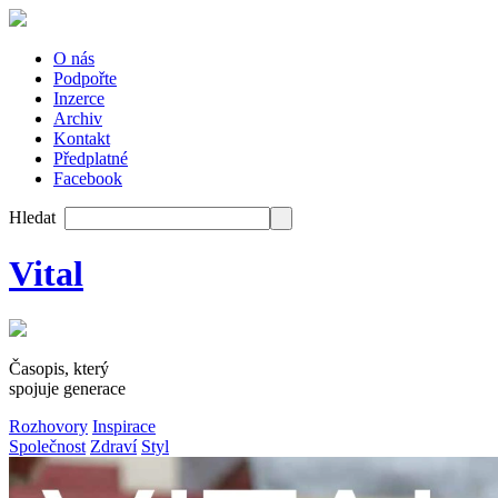
O nás
Podpořte
Inzerce
Archiv
Kontakt
Předplatné
Facebook
Hledat
Vital
Časopis, který
spojuje generace
Rozhovory
Inspirace
Společnost
Zdraví
Styl